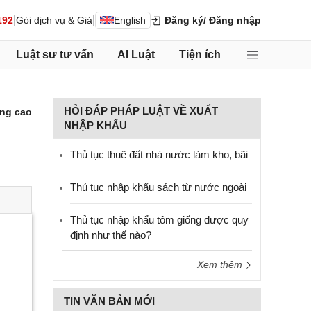
|
|
192
Gói dịch vụ & Giá
English
Đăng ký
/ Đăng nhập
Luật sư tư vấn
AI Luật
Tiện ích
HỎI ĐÁP PHÁP LUẬT VỀ XUẤT
ng cao
NHẬP KHẨU
Thủ tục thuê đất nhà nước làm kho, bãi
Thủ tục nhập khẩu sách từ nước ngoài
Thủ tục nhập khẩu tôm giống được quy
định như thế nào?
Xem thêm
TIN VĂN BẢN MỚI