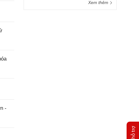
Xem thêm
ứ
hóa
n -