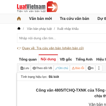
Văn bản mới
Tra cứu văn bản
Dự t
Văn bản pháp luật
Xuất nhập khẩu
👉
Quay về: Tra cứu văn bản (phiên bản cũ)
Nội dung
Tổng quan
VB gốc
Tiếng Anh
Hiệu 
Lưu
Theo dõi VB
Ghi chú
Báo lỗi
In
Tình trạng hiệu lực:
Đã biết
Công văn 4805/TCHQ-TXNK của Tổng cục
chịu t
Văn bản n