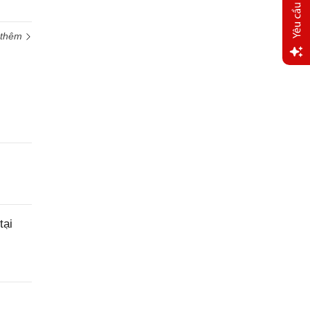
 thêm
Yêu
cầu
hỗ trợ
tại