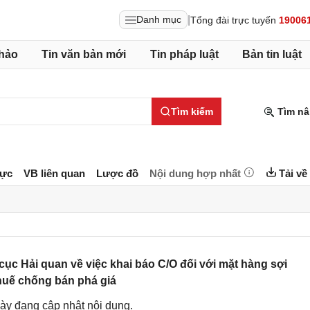
|
Danh mục
Tổng đài trực tuyến
19006
hảo
Tin văn bản mới
Tin pháp luật
Bản tin luật
Tìm kiếm
Tìm nâ
lực
VB liên quan
Lược đồ
Nội dung hợp nhất
Tải về
 Hải quan về việc khai báo C/O đối với mặt hàng sợi
huế chống bán phá giá
ày đang cập nhật nội dung.