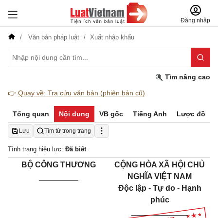
Đăng nhập
Văn bản pháp luật
Xuất nhập khẩu
Tìm nâng cao
👉
Quay về: Tra cứu văn bản (phiên bản cũ)
Tổng quan
Nội dung
VB gốc
Tiếng Anh
Lược đồ
Lưu
Tìm từ trong trang
Tình trạng hiệu lực:
Đã biết
BỘ CÔNG THƯƠNG
CỘNG HÒA XÃ HỘI CHỦ
_________
NGHĨA VIỆT NAM
Độc lập - Tự do - Hạnh
phúc
_____________