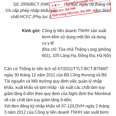
Số: 2956/BCT-XNK
Hà Nội, ngày 06 tháng 04
Hiệu lực: Đã biết
V/v cấp phép nhập khẩu các
năm 2012
Tình trạng hiệu lực: Đã biết
chất HCFC (Phụ lục I)
Kính gửi:
Công ty liên doanh TNHH sản xuất
bơm tiêm sử dụng một lần và dụng
cụ y tế
(Địa chỉ: Tòa nhà Thăng Long (phòng
601), 105 Láng Hạ, Đống Đa, Hà Nội)
Căn cứ Thông tư liên tịch số 47/2011/TTLT-BCT-BTNMT
ngày 30 tháng 12 năm 2011 của Bộ Công thương và Bộ
Tài nguyên và Môi trường quy định việc quản lý nhập
khẩu, xuất khẩu và tạm nhập - tái xuất các chất làm suy
giảm tầng ô-dôn theo quy định của Nghị định thư Montreal
về các chất làm suy giảm tầng ô-dôn;
Xét đơn đăng ký nhập khẩu số 07-12/LDVH ngày 2 tháng
3 năm 2012 của Công ty liên doanh TNHH sản xuất bơm