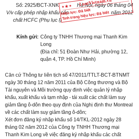
Số: 2925/BCT-XNK
Hà Nội, ngày 06 tháng 04
Hiệu lực: Đã biết
V/v cấp phép nhập khẩu các
năm 2012
Tình trạng hiệu lực: Đã biết
chất HCFC (Phụ lục I)
Kính gửi:
Công ty TNHH Thương mại Thanh Kim
Long
(Địa chỉ: 51 Đoàn Như Hải, phường 12,
quận 4, TP. Hồ Chí Minh)
Căn cứ Thông tư liên tịch số 47/2011/TTLT-BCT-BTNMT
ngày 30 tháng 12 năm 2011 của Bộ Công thương và Bộ
Tài nguyên và Môi trường quy định việc quản lý nhập
khẩu, xuất khẩu và tạm nhập - tái xuất các chất làm suy
giảm tầng ô-dôn theo quy định của Nghị định thư Montreal
về các chất làm suy giảm tầng ô-dôn;
Xét đơn đăng ký nhập khẩu số 14/TKL-2012 ngày 28
tháng 02 năm 2012 của Công ty TNHH Thương mại
Thanh Kim Long về việc đăng ký nhập khẩu các chất