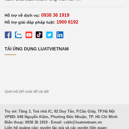
0938 36 1919
Hỗ trợ về dịch vụ:
1900 6192
Hỗ trợ giải đáp pháp luật:
TẢI ỨNG DỤNG LUATVIETNAM
Quét mã QR code để cài đặt
Trụ sở: Tầng 3, Toà nhà IC, 82 Duy Tân, P.Cầu Giấy, TP.Hà Nội
VPĐD: 648 Nguyễn Kiệm, Phường Đức Nhuận, TP. Hồ Chí Minh
Điện thoại: 0938 36 1919 - Email:
cskh@luatvietnam.vn
Liên hệ quảng cáo; quyền tác giả và các quyền liên quan: