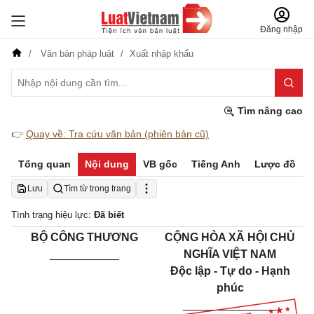
Đăng nhập
Văn bản pháp luật
Xuất nhập khẩu
Tìm nâng cao
👉
Quay về: Tra cứu văn bản (phiên bản cũ)
Tổng quan
Nội dung
VB gốc
Tiếng Anh
Lược đồ
Lưu
Tìm từ trong trang
Tình trạng hiệu lực:
Đã biết
BỘ CÔNG THƯƠNG
CỘNG HÒA XÃ HỘI CHỦ
___________
NGHĨA VIỆT NAM
Độc lập - Tự do - Hạnh
phúc
_______________