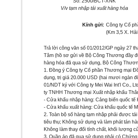
Số: 2500/BCT-XNK
V/v tạm nhập tái xuất hàng hóa
Kính gửi:
Công ty Cổ p
(Km 3,5 X. Hải
Trả lời công văn số 01/2012/GP ngày 27 
Tâm (hồ sơ gửi về Bộ Công Thương đầy đủ 
hàng hóa đã qua sử dụng, Bộ Công Thương
1. Đồng ý Công ty Cổ phần Thương mại Đồ
dụng, trị giá 20.000 USD (hai mươi ngàn 
01/NDT ký với Công ty Mei Wai Int'l Co.,
ty TNHH Thương mại Xuất nhập khẩu Thân
- Cửa khẩu nhập hàng: Cảng biển quốc tế 
- Cửa khẩu xuất hàng: Cửa khẩu quốc tế M
2. Toàn bộ số hàng tạm nhập phải được tái
tiêu thụ; Không sử dụng và làm phát tán hà
Không làm thay đổi tính chất, khối lượng c
3. Quần áo đã qua sử dụng phải có Chứng 