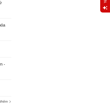
ứ
Yêu
cầu
hóa
hỗ trợ
n -
 thêm