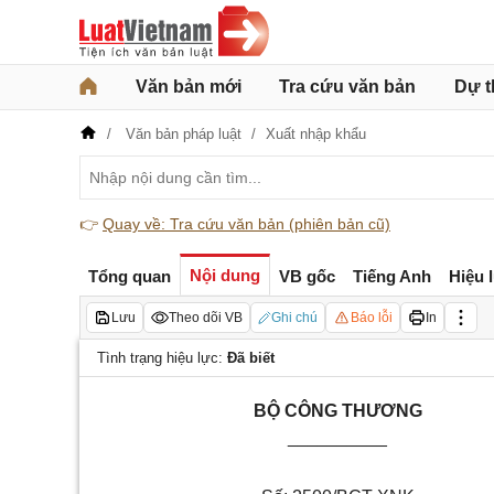
Văn bản mới
Tra cứu văn bản
Dự t
Văn bản pháp luật
Xuất nhập khẩu
👉
Quay về: Tra cứu văn bản (phiên bản cũ)
Nội dung
Tổng quan
VB gốc
Tiếng Anh
Hiệu 
Lưu
Theo dõi VB
Ghi chú
Báo lỗi
In
Tình trạng hiệu lực:
Đã biết
BỘ CÔNG THƯƠNG
__________