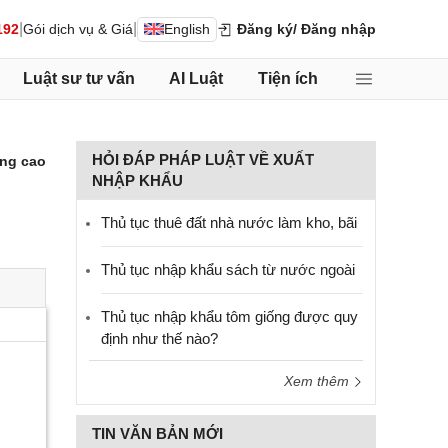
|
|
192
Gói dịch vụ & Giá
English
Đăng ký
/ Đăng nhập
Luật sư tư vấn
AI Luật
Tiện ích
HỎI ĐÁP PHÁP LUẬT VỀ XUẤT
ng cao
NHẬP KHẨU
Thủ tục thuê đất nhà nước làm kho, bãi
Thủ tục nhập khẩu sách từ nước ngoài
Thủ tục nhập khẩu tôm giống được quy
định như thế nào?
Xem thêm
TIN VĂN BẢN MỚI