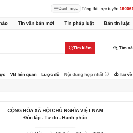
|
Danh mục
Tổng đài trực tuyến
19006
hảo
Tin văn bản mới
Tin pháp luật
Bản tin luật
Tìm kiếm
Tìm nâ
lực
VB liên quan
Lược đồ
Nội dung hợp nhất
Tải về
CỘNG HÒA XÃ HỘI CHỦ NGHĨA VIỆT NAM
Độc lập - Tự do - Hạnh phúc
_______________