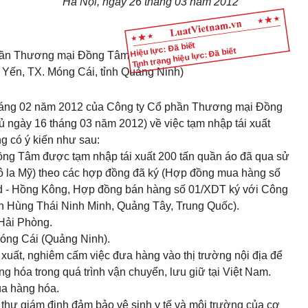
Hà Nội, ngày 26 tháng 03 năm 2012
Hiệu lực: Đã biết
Tình trạng hiệu lực: Đã biết
hần Thương mại Đồng Tâm
 Yến, TX. Móng Cái, tỉnh Quảng Ninh)
tháng 02 năm 2012 của Công ty Cổ phần Thương mại Đồng
ngày 16 tháng 03 năm 2012) về việc tạm nhập tái xuất
 có ý kiến như sau:
ng Tâm được tạm nhập tái xuất 200 tấn quần áo đã qua sử
đô la Mỹ) theo các hợp đồng đã ký (Hợp đồng mua hàng số
 Ltd - Hồng Kông, Hợp đồng bán hàng số 01/XDT ký với Công
 Hùng Thái Ninh Minh, Quảng Tây, Trung Quốc).
Hải Phòng.
óng Cái (Quảng Ninh).
 xuất, nghiêm cấm việc đưa hàng vào thị trường nội địa để
ng hóa trong quá trình vận chuyển, lưu giữ tại Việt Nam.
ủa hàng hóa.
thư giám định đảm bảo vệ sinh y tế và môi trường của cơ