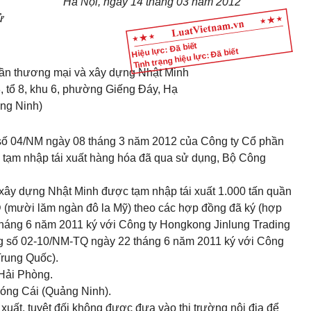
Hà Nội, ngày 14 tháng 03 năm 2012
ử
Hiệu lực: Đã biết
Tình trạng hiệu lực: Đã biết
ần thương mại và xây dựng Nhật Minh
8, tổ 8, khu 6, phường Giếng Đáy, Hạ
ảng Ninh)
 số 04/NM ngày 08 tháng 3 năm 2012 của Công ty Cổ phần
 tạm nhập tái xuất hàng hóa đã qua sử dụng, Bộ Công
xây dựng Nhật Minh được tạm nhập tái xuất 1.000 tấn quần
D (mười lăm ngàn đô la Mỹ) theo các hợp đồng đã ký (hợp
áng 6 năm 2011 ký với Công ty Hongkong Jinlung Trading
 số 02-10/NM-TQ ngày 22 tháng 6 năm 2011 ký với Công
Trung Quốc).
Hải Phòng.
óng Cái (Quảng Ninh).
xuất, tuyệt đối không được đưa vào thị trường nội địa để