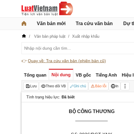
Văn bản mới
Tra cứu văn bản
Dự t
Văn bản pháp luật
Xuất nhập khẩu
👉
Quay về: Tra cứu văn bản (phiên bản cũ)
Nội dung
Tổng quan
VB gốc
Tiếng Anh
Hiệu 
Lưu
Theo dõi VB
Ghi chú
Báo lỗi
In
Tình trạng hiệu lực:
Đã biết
BỘ CÔNG THƯƠNG
____________