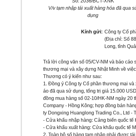
Số: 2036/BCT-XNK
V/v tạm nhập tái xuất hàng hóa đã qua s
dụng
Kính gửi:
Công ty Cổ ph
(Địa chỉ: Số 8
Long, tỉnh Qu
Trả lời công văn số 05/CV-NM và báo cáo
thương mại và xây dựng Nhật Minh về việc
Thương có ý kiến như sau:
1. Đồng ý Công ty Cổ phần thương mại và 
áo đã qua sử dụng, tổng trị giá 15.000 US
đồng mua hàng số 02-10/HK-NM ngày 20 th
Company - Hồng Kông; hợp đồng bán hàng
ty Dongxing Huanglong Trading Co., Ltd - 
- Cửa khẩu nhập hàng: Cảng biển quốc tế 
- Cửa khẩu xuất hàng: Cửa khẩu quốc tế M
2. Toàn bộ số hàng tạm nhập phải được tái 