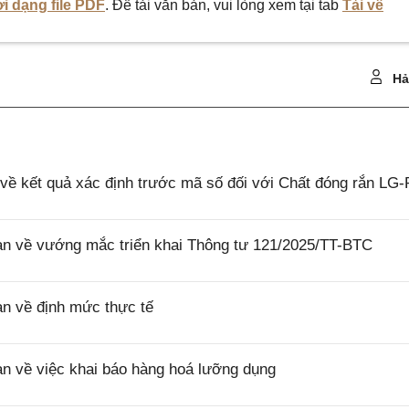
i dạng file PDF
. Để tải văn bản, vui lòng xem tại tab
Tải về
Hả
ề kết quả xác định trước mã số đối với Chất đóng rắn LG
 về vướng mắc triển khai Thông tư 121/2025/TT-BTC
 về định mức thực tế
 về việc khai báo hàng hoá lưỡng dụng