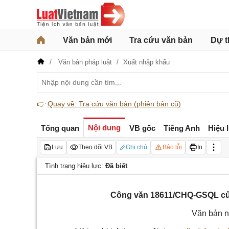
Văn bản mới
Tra cứu văn bản
Dự t
Văn bản pháp luật
Xuất nhập khẩu
👉
Quay về: Tra cứu văn bản (phiên bản cũ)
Nội dung
Tổng quan
VB gốc
Tiếng Anh
Hiệu 
Lưu
Theo dõi VB
Ghi chú
Báo lỗi
In
Tình trạng hiệu lực:
Đã biết
Công văn 18611/CHQ-GSQL của
Văn bản n