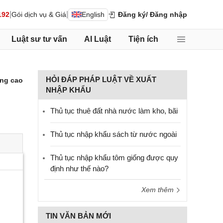
|
|
192
Gói dịch vụ & Giá
English
Đăng ký
/ Đăng nhập
Luật sư tư vấn
AI Luật
Tiện ích
HỎI ĐÁP PHÁP LUẬT VỀ XUẤT
ng cao
NHẬP KHẨU
Thủ tục thuê đất nhà nước làm kho, bãi
Thủ tục nhập khẩu sách từ nước ngoài
Thủ tục nhập khẩu tôm giống được quy
định như thế nào?
Xem thêm
TIN VĂN BẢN MỚI