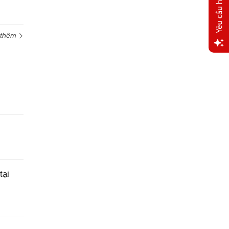
 thêm
Yêu
cầu
hỗ trợ
tại