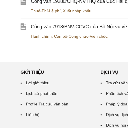
Công văn 19280/CHQ-NVTHQ của Cục Hải quan 
Thuế-Phí-Lệ phí
,
Xuất nhập khẩu
Công văn 7918/BNV-CCVC của Bộ Nội vụ về v
Hành chính
,
Cán bộ-Công chức-Viên chức
GIỚI THIỆU
DỊCH VỤ
Lời giới thiệu
Tra cứu văn
Lịch sử phát triển
Phân tích v
Profile Tra cứu văn bản
Pháp lý doa
Liên hệ
Dịch vụ dịch
Dịch vụ nội