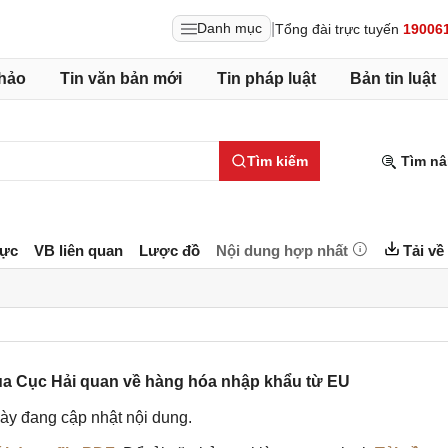
|
Danh mục
Tổng đài trực tuyến
19006
hảo
Tin văn bản mới
Tin pháp luật
Bản tin luật
Tìm kiếm
Tìm nâ
lực
VB liên quan
Lược đồ
Nội dung hợp nhất
Tải về
 Cục Hải quan về hàng hóa nhập khẩu từ EU
ày đang cập nhật nội dung.