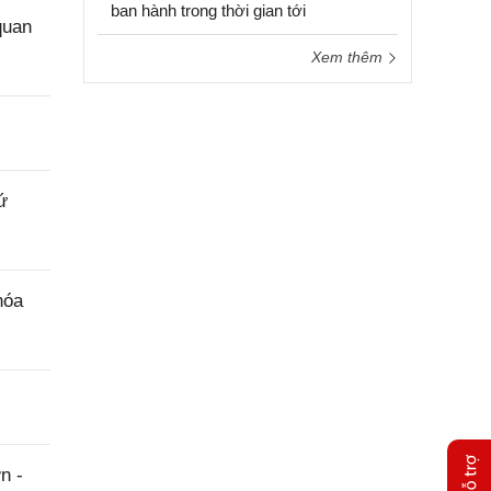
ban hành trong thời gian tới
quan
Xem thêm
ứ
hóa
n -