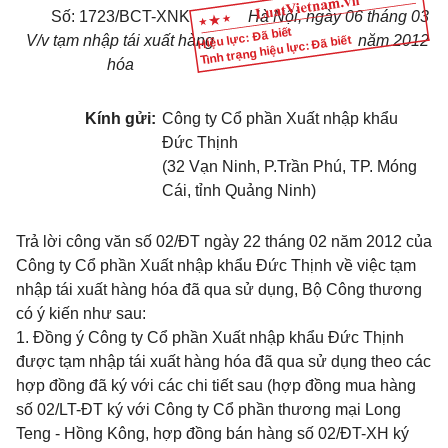
Số: 1723/BCT-XNK
Hà Nội, ngày 06 tháng 03
Hiệu lực: Đã biết
V/v tạm nhập tái xuất hàng
năm 2012
Tình trạng hiệu lực: Đã biết
hóa
Kính gửi:
Công ty Cổ phần Xuất nhập khẩu
Đức Thịnh
(32 Vạn Ninh, P.Trần Phú, TP. Móng
Cái, tỉnh Quảng Ninh)
Trả lời công văn số 02/ĐT ngày 22 tháng 02 năm 2012 của
Công ty Cổ phần Xuất nhập khẩu Đức Thịnh về việc tạm
nhập tái xuất hàng hóa đã qua sử dụng, Bộ Công thương
có ý kiến như sau:
1. Đồng ý Công ty Cổ phần Xuất nhập khẩu Đức Thịnh
được tạm nhập tái xuất hàng hóa đã qua sử dụng theo các
hợp đồng đã ký với các chi tiết sau (hợp đồng mua hàng
số 02/LT-ĐT ký với Công ty Cổ phần thương mại Long
Teng - Hồng Kông, hợp đồng bán hàng số 02/ĐT-XH ký