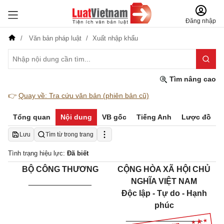
Đăng nhập
Văn bản pháp luật
Xuất nhập khẩu
Tìm nâng cao
👉
Quay về: Tra cứu văn bản (phiên bản cũ)
Tổng quan
Nội dung
VB gốc
Tiếng Anh
Lược đồ
Lưu
Tìm từ trong trang
Tình trạng hiệu lực:
Đã biết
BỘ CÔNG THƯƠNG
CỘNG HÒA XÃ HỘI CHỦ
______________
NGHĨA VIỆT NAM
Độc lập - Tự do - Hạnh
phúc
_________________