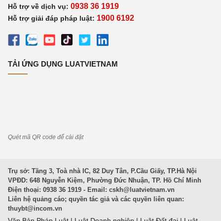
0938 36 1919
Hỗ trợ về dịch vụ:
1900 6192
Hỗ trợ giải đáp pháp luật:
TẢI ỨNG DỤNG LUATVIETNAM
Quét mã QR code để cài đặt
Trụ sở: Tầng 3, Toà nhà IC, 82 Duy Tân, P.Cầu Giấy, TP.Hà Nội
VPĐD: 648 Nguyễn Kiệm, Phường Đức Nhuận, TP. Hồ Chí Minh
Điện thoại: 0938 36 1919 - Email:
cskh@luatvietnam.vn
Liên hệ quảng cáo; quyền tác giả và các quyền liên quan:
thuybt@incom.vn
Văn Bản Pháp Luật
|
Luật Doanh nghiệp
|
Luật Đất đai
|
Luật