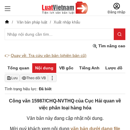
Đăng nhập
Văn bản pháp luật
Xuất nhập khẩu
Tìm nâng cao
👉
Quay về: Tra cứu văn bản (phiên bản cũ)
Tổng quan
Nội dung
VB gốc
Tiếng Anh
Lược đồ
Lưu
Theo dõi VB
Tình trạng hiệu lực:
Đã biết
Công văn 15987/CHQ-NVTHQ của Cục Hải quan về
việc phân loại hàng hóa
Văn bản này đang cập nhật nội dung.
Mời quý khách xem nội dung
văn bản dưới dạng file