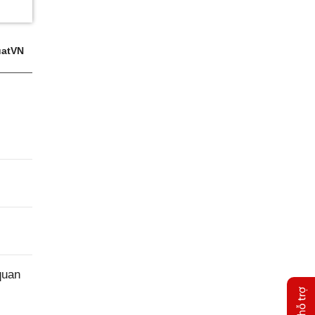
atVN
quan