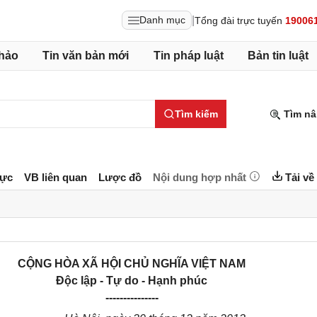
|
Danh mục
Tổng đài trực tuyến
19006
hảo
Tin văn bản mới
Tin pháp luật
Bản tin luật
Tìm kiếm
Tìm nâ
lực
VB liên quan
Lược đồ
Nội dung hợp nhất
Tải về
CỘNG HÒA XÃ HỘI CHỦ NGHĨA VIỆT NAM
Độc lập - Tự do - Hạnh phúc
---------------