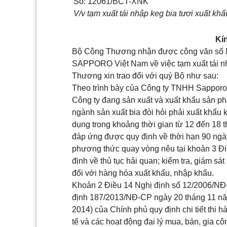
Số: 12061/BCT-XNK
V/v tạm xuất tái nhập keg bia tươi xuất khẩ
Kí
Bộ Công Thương nhận được công văn số 
SAPPORO Việt Nam về việc tạm xuất tái nh
Thương xin trao đổi với quý Bộ như sau:
Theo trình bày của Công ty TNHH Sapporo 
Công ty đang sản xuất và xuất khẩu sản phẩ
ngành sản xuất bia đòi hỏi phải xuất khẩu k
dụng trong khoảng thời gian từ 12 đến 18 
đáp ứng được quy định về thời hạn 90 ngà
phương thức quay vòng nêu tại
khoản 3 Đ
định về thủ tục hải quan; kiểm tra, giám sá
đối với hàng hóa xuất khẩu, nhập khẩu.
Khoản 2 Điều 14 Nghị định số 12/2006/N
định 187/2013/NĐ-CP ngày 20 tháng 11 năm
2014) của Chính phủ quy định chi tiết th
tế và các hoạt động đại lý mua, bán, gia 