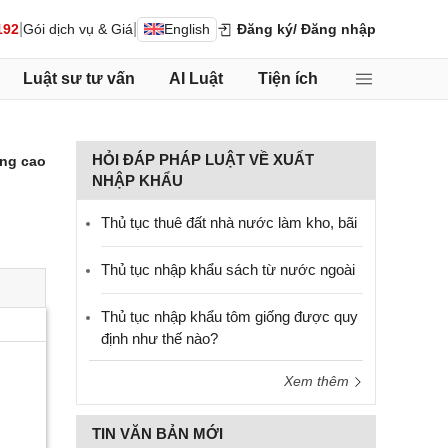
|
|
192
Gói dịch vụ & Giá
English
Đăng ký
/ Đăng nhập
Luật sư tư vấn
AI Luật
Tiện ích
HỎI ĐÁP PHÁP LUẬT VỀ XUẤT
ng cao
NHẬP KHẨU
Thủ tục thuê đất nhà nước làm kho, bãi
Thủ tục nhập khẩu sách từ nước ngoài
Thủ tục nhập khẩu tôm giống được quy
định như thế nào?
Xem thêm
TIN VĂN BẢN MỚI