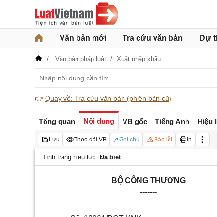
Văn bản mới
Tra cứu văn bản
Dự t
Văn bản pháp luật
Xuất nhập khẩu
👉
Quay về: Tra cứu văn bản (phiên bản cũ)
Nội dung
Tổng quan
VB gốc
Tiếng Anh
Hiệu 
Lưu
Theo dõi VB
Ghi chú
Báo lỗi
In
Tình trạng hiệu lực:
Đã biết
BỘ CÔNG THƯƠNG
-------