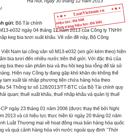
Hà Nội, ngày 30 tháng 12 năm 2013
u
Hiệu lực: Đã biết
Tình trạng hiệu lực: Đã biết
nh gửi:
Bộ Tài chính
M13-e032 ngày 04 tháng 12 năm 2013 của Công ty TNHH
ập keg bia tươi xuất khẩu. Về vấn đề này, Bộ Công
Việt Nam tại công văn số M13-e032 (xin gửi kèm theo) hiện
m bia tươi đến nhiều nước trên thế giới. Với đặc thù của
eg bia theo sản phẩm bia và thu hồi keg bia rỗng để tái sử
tháng. Hiện nay Công ty đang gặp khó khăn do không thể
y tạm xuất tái nhập phương tiện chứa hàng hóa theo
iều 54 Thông tư số 128/2013/TT-BTC
của Bộ Tài chính quy
t hải quan; thuế xuất khẩu, thuế nhập khẩu và quản lý thuế
Đ-CP
ngày 23 tháng 01 năm 2006 (được thay thế bởi Nghị
 2013 và có hiệu lực thực hiện từ ngày 20 tháng 02 năm
i hành Luật Thương mại về hoạt động mua bán hàng hóa quốc
công và quá cảnh hàng hóa với nước ngoài quy định
"Thời