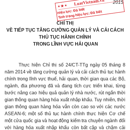
2015
Hiệu lực: Đã biết
Tình trạng hiệu lực: Đã biết
CHỈ THỊ
VỀ TIẾP TỤC TĂNG CƯỜNG QUẢN LÝ VÀ CẢI CÁCH
THỦ TỤC HÀNH CHÍNH
TRONG LĨNH VỰC HẢI QUAN
Thực hiện Chỉ thị số 24/CT-TTg ngày 05 tháng 8
năm 2014 về tăng cường quản lý và cải cách thủ tục hành
chính trong lĩnh vực thuế, hải quan, thời gian qua các Bộ,
ngành, địa phương đã và đang tích cực triển khai, từng
bước nâng cao hiệu quả quản lý nhà nước, rút ngắn thời
gian thông quan hàng hóa xuất nhập khẩu. Tuy nhiên, thời
gian thông quan hàng hóa vẫn còn cao so với các nước
ASEAN-6; một số thủ tục hành chính thực hiện Cơ chế
một cửa quốc gia và hoạt động kiểm tra chuyên ngành đối
với hàng hóa xuất nhập khẩu còn bất cập và chậm cải