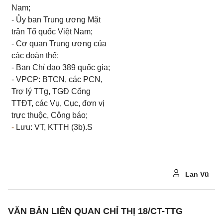
Nam;
- Ủy ban Trung ương Mặt
trận Tổ quốc Việt Nam;
- Cơ quan Trung ương của
các đoàn thể;
- Ban Chỉ đạo 389 quốc gia;
- VPCP: BTCN, các PCN,
Trợ lý TTg, TGĐ Cổng
TTĐT, các Vụ, Cục, đơn vị
trực thuộc, Công báo;
-
Lưu: VT, KTTH (3b).S
Lan Vũ
VĂN BẢN LIÊN QUAN CHỈ THỊ 18/CT-TTG