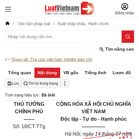
Đăng nhập
Văn bản pháp luật
Xuất nhập khẩu,
Hành chính
Tìm nâng cao
👉
Quay về: Tra cứu văn bản (phiên bản cũ)
Tổng quan
Nội dung
VB gốc
Tiếng Anh
Lược đồ
Lưu
Tìm từ trong trang
Tình trạng hiệu lực:
Đã biết
THỦ TƯỚNG
CỘNG HÒA XÃ HỘI CHỦ NGHĨA
CHÍNH PHỦ
VIỆT NAM
-------
Độc lập - Tự do - Hạnh phúc
Số: 18/CT-TTg
---------------
Hà Nội, ngày 14 tháng 07 năm