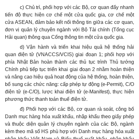
c) Chủ trì, phối hợp với các Bộ, cơ quan đẩy nhanh
tiến độ thực hiện cơ chế một cửa quốc gia, cơ chế một
cửa ASEAN, đảm bảo kết nối thông tin giữa các cơ quan,
đơn vị quản lý chuyên ngành với Bộ Tài chính (Tổng cục
Hải quan) thông qua Cổng thông tin một cửa quốc gia.
d) Vận hành và triển khai hiệu quả hệ thống hải
quan điện tử (VNACCS/VCIS) giai đoạn 1; phối hợp với
phía Nhật Bản hoàn thành các thủ tục trình Thủ tướng
Chính phủ tiếp tục triển khai giai đoạn 2 nhằm hoàn thiện
và nâng cao hiệu quả hoạt động của hệ thống, hoàn thiện,
bổ sung các chức năng: cấp phép tự động (e-Permit), C/O
điện tử (e-C/O), lược khai điện tử (e-Manifest), thực hiện
phương thức thanh toán thuế điện tử.
đ) Phối hợp với các Bộ, cơ quan rà soát, công bố
Danh mục hàng hóa xuất khẩu, nhập khẩu theo giấy phép
và thuộc diện quản lý chuyên ngành của các Bộ, ngành
kèm theo mã số HS phù hợp với Danh mục hàng hóa xuất
nhập khẩu Việt Nam và Biểu thuế xuất khẩu, nhập khẩu