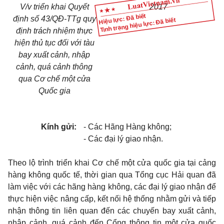
V/v triển khai Quyết
2017
Hiệu lực: Đã biết
định số 43/QĐ-TTg quy
Tình trạng hiệu lực: Đã biết
định trách nhiệm thực
hiện thủ tục đối với tàu
bay xuất cảnh, nhập
cảnh, quá cảnh thông
qua Cơ chế một cửa
Quốc gia
Kính gửi:
- Các Hãng Hàng không;
- Các đại lý giao nhận.
Theo lộ trình triển khai Cơ chế một cửa quốc gia tại cảng
hàng không quốc tế, thời gian qua Tổng cục Hải quan đã
làm việc với các hãng hàng không, các đại lý giao nhận để
thực hiện việc nâng cấp, kết nối hệ thống nhằm gửi và tiếp
nhận thông tin liên quan đến các chuyến bay xuất cảnh,
nhập cảnh, quá cảnh đến Cổng thông tin một cửa quốc