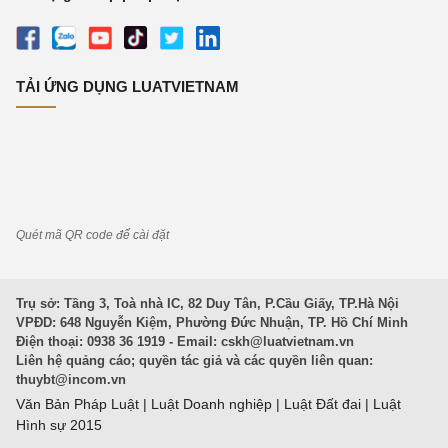
TẢI ỨNG DỤNG LUATVIETNAM
Quét mã QR code để cài đặt
Trụ sở: Tầng 3, Toà nhà IC, 82 Duy Tân, P.Cầu Giấy, TP.Hà Nội
VPĐD: 648 Nguyễn Kiệm, Phường Đức Nhuận, TP. Hồ Chí Minh
Điện thoại: 0938 36 1919 - Email:
cskh@luatvietnam.vn
Liên hệ quảng cáo; quyền tác giả và các quyền liên quan:
thuybt@incom.vn
Văn Bản Pháp Luật
|
Luật Doanh nghiệp
|
Luật Đất đai
|
Luật
Hình sự 2015