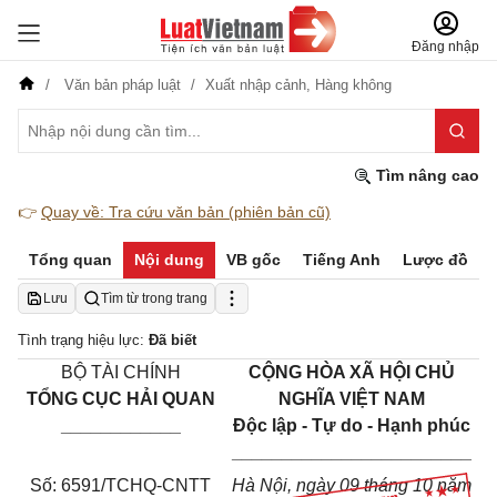
Đăng nhập
Văn bản pháp luật
Xuất nhập cảnh,
Hàng không
Tìm nâng cao
👉
Quay về: Tra cứu văn bản (phiên bản cũ)
Tổng quan
Nội dung
VB gốc
Tiếng Anh
Lược đồ
Lưu
Tìm từ trong trang
Tình trạng hiệu lực:
Đã biết
BỘ TÀI CHÍNH
CỘNG HÒA XÃ HỘI CHỦ
TỔNG CỤC HẢI QUAN
NGHĨA VIỆT NAM
____________
Độc lập - Tự do - Hạnh phúc
________________________
Số: 6591/TCHQ-CNTT
Hà Nội, ngày
09
tháng
10
năm