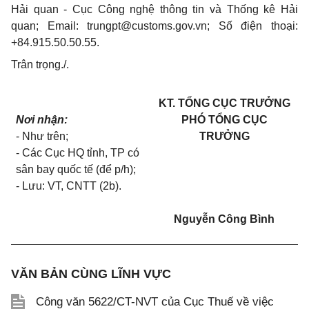
Hải quan - Cục Công ng
hệ thông tin
và Thống kê Hải
quan; Email:
trungpt@customs.gov
.
vn
; S
ố điện thoại:
+84.915.50.50.55.
Trân trọng./.
KT. TỔNG CỤC TRƯỞNG
Nơi nhận:
PHÓ T
Ổ
NG CỤC
- Như tr
ê
n;
TRƯỞNG
- Các Cục HQ tỉnh, TP có
sân bay quốc tế (để p/h);
- Lưu: VT, CNTT
(2b).
Nguyễn Công Bình
VĂN BẢN CÙNG LĨNH VỰC
Công văn 5622/CT-NVT của Cục Thuế về việc