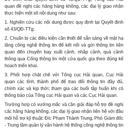
quan đề nghị các hãng hàng không, các đại lý giao nhận
thực hiện một số nội dung như sau:
1. Nghiên cứu các nội dung được quy định tại Quyết định
số 43/QĐ-TTg;
2. Chuẩn bị các điều kiện cần thiết để sẵn sàng về mặt hạ
tầng công ng
hệ thông tin
để kết nối và gửi thông tin liên
quan đến chuyến bay xuất cảnh, nhập cảnh, quá cảnh
thông qua
C
ổng thông tin một cửa quốc gia theo đúng kế
hoạch triển khai.
3. Phối hợp chặt chẽ với Tổng cục Hải quan, Cục Hải
quan các tỉnh, thành phố để trao đổi thông tin đầy đủ,
chính xác và kịp thời; tham gia các buổi tập huấn khi có
thông báo của Tổng cục Hải quan và các Cục Hải quan.
Trường hợp có vướng mắc và cần giải đáp hỗ trợ đề nghị
các hãng hàng không, các đại lý gia
o
nhận liên hệ với đầu
mối hỗ trợ kỹ thuật: Đ/c Phạm Thành Trung, Phó Giám đốc
- Trung tâm quản lý vận hành hệ thống công ng
hệ thông tin