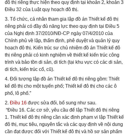
đô thị riêng thực hiện theo quy định tại khoản 2, khoản 3
Điều 32 của Luật quy hoạch đô thị.
3. Tổ chức, cá nhân tham gia lập đồ án Thiết kế đô thị
riêng phải có đầy đủ năng lực theo quy định tại Điều 5
của Nghị định 37/2010/NĐ-CP ngày 07/4/2010 của
Chính phủ về lập, thẩm định, phê duyệt và quản lý quy
hoạch đô thị. Kiến trúc sư chủ nhiệm đồ án Thiết kế đô
thị riêng phải có kinh nghiệm về thiết kế kiến trúc công
trình và bảo tồn di sản, di tích (tại khu vực có các di sản,
di tích, kiến trúc cổ, cũ).
4. Đối tượng lập đồ án Thiết kế đô thị riêng gồm: Thiết
kế đô thị cho một tuyến phố; Thiết kế đô thị cho các ô
phố, lô phố.”
2.
Điều 16
được sửa đổi, bổ sung như sau.
“Điều 16. Các cơ sở, yêu cầu để lập Thiết đô thị riêng
1. Thiết kế đô thị riêng cần xác định phạm vi lập Thiết kế
đô thị, mục tiêu, nguyên tắc và các quy định về nội dung
cần đạt được đối với Thiết kế đô thị và hồ sơ sản phẩm