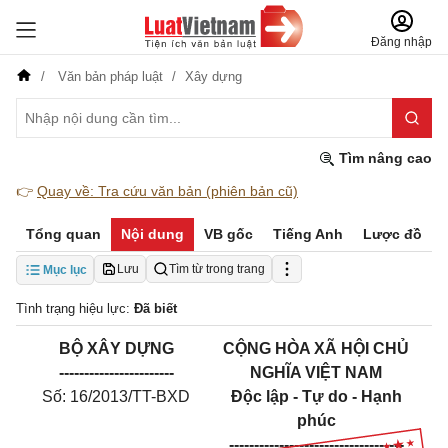
Đăng nhập
Văn bản pháp luật
Xây dựng
Tìm nâng cao
👉
Quay về: Tra cứu văn bản (phiên bản cũ)
Tổng quan
Nội dung
VB gốc
Tiếng Anh
Lược đồ
Lưu
Tìm từ trong trang
Mục lục
Tình trạng hiệu lực:
Đã biết
BỘ
XÂ
Y
D
Ự
NG
CỘNG HÒA XÃ HỘI CHỦ
-----------------------
NGHĨA VIỆT NAM
Số:
16
/
2
013
/
TT-BXD
Độc lập - Tự do - Hạnh
phúc
-----------------------------------