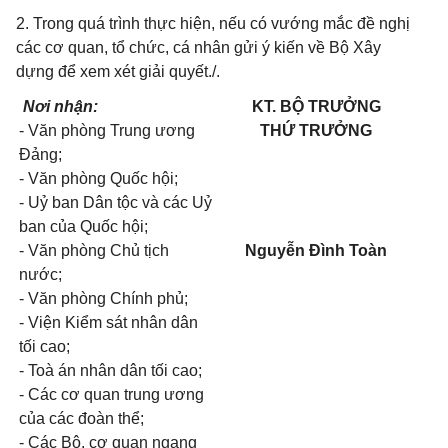
2. Trong quá trình thực hiện, nếu có vướng mắc đề nghị
các cơ quan, tổ chức, cá nhân gửi ý kiến về Bộ Xây
dựng để xem xét giải quyết./.
Nơi nhận:
KT.
B
Ộ
TR
ƯỞNG
- Văn phòng Trung ương
T
H
Ứ
T
R
Ư
Ở
NG
Đảng;
- Văn phòng Quốc hội;
- Uỷ ban Dân tộc và các Uỷ
ban của Quốc hội;
- Văn phòng Chủ tịch
Ngu
y
ễ
n
Đình
Toàn
nước;
- Văn phòng Chính phủ;
- Viện Kiểm sát nhân dân
tối cao;
- Toà án nhân dân tối cao;
- Các cơ quan trung ương
của các đoàn thể;
- Các Bộ, cơ quan ngang