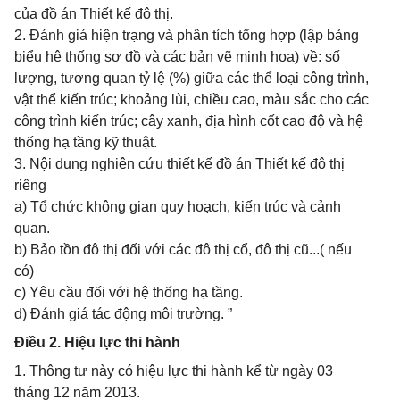
của đồ án Thiết kế đô thị.
2. Đánh giá hiện trạng và phân tích tổng hợp (lập bảng
biểu hệ thống sơ đồ và các bản vẽ minh họa) về: số
lượng, tương quan tỷ lệ (%) giữa các thể loại công trình,
vật thể kiến trúc; khoảng lùi, chiều cao, màu sắc cho các
công trình kiến trúc; cây xanh, địa hình cốt cao độ và hệ
thống hạ tầng kỹ thuật.
3. Nội dung nghiên cứu thiết kế đồ án Thiết kế đô thị
riêng
a) Tổ chức không gian quy hoạch, kiến trúc và cảnh
quan.
b) Bảo tồn đô thị đối với các đô thị cổ, đô thị cũ...( nếu
có)
c) Yêu cầu đối với hệ thống hạ tầng.
d) Đánh giá tác động môi trường. ”
Điều 2. Hiệu lực thi hành
1. Thông tư này có hiệu lực thi hành kể từ ngày 03
tháng 12 năm 2013.