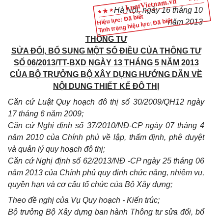
Hà
N
ộ
i
,
ngà
y
1
6
thán
g
1
0
Hiệu lực: Đã biết
Tình trạng hiệu lực: Đã biết
năm 2013
THÔNG TƯ
SỬA ĐỔI, BỔ SUNG MỘT SỐ ĐIỀU CỦA THÔNG TƯ
SỐ 06/2013/TT-BXD NGÀY 13 THÁNG 5 NĂM 2013
CỦA BỘ TRƯỞNG BỘ XÂY DỰNG HƯỚNG DẪN VỀ
NỘI DUNG THIẾT KẾ ĐÔ THỊ
Căn cứ Luật Quy hoạch đô thị số 30/2009/QH12 ngày
17 tháng 6 năm 2009;
Căn cứ Nghị định số 37/2010/NĐ-CP ngày 07 tháng 4
năm 2010 của Chính phủ về lập, thẩm định, phê duyệt
và quản lý quy hoạch đô thị;
Căn cứ Nghị định số 62/2013/NĐ -CP ngày 25 tháng 06
năm 2013 của Chính phủ quy định chức năng, nhiệm vụ,
quyền hạn và cơ cấu tổ chức của Bộ Xây dựng;
Theo đề nghị của Vụ Quy hoạch - Kiến trúc;
Bộ trưởng Bộ Xây dựng ban hành Thông tư sửa đổi, bổ