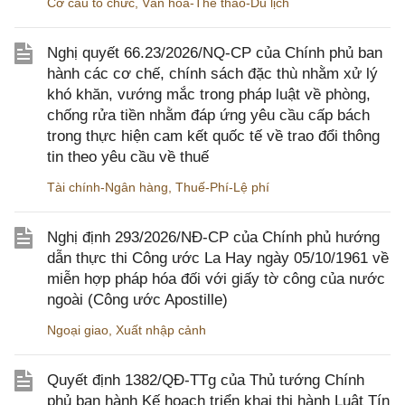
Cơ cấu tổ chức
,
Văn hóa-Thể thao-Du lịch
Nghị quyết 66.23/2026/NQ-CP của Chính phủ ban
hành các cơ chế, chính sách đặc thù nhằm xử lý
khó khăn, vướng mắc trong pháp luật về phòng,
chống rửa tiền nhằm đáp ứng yêu cầu cấp bách
trong thực hiện cam kết quốc tế về trao đổi thông
tin theo yêu cầu về thuế
Tài chính-Ngân hàng
,
Thuế-Phí-Lệ phí
Nghị định 293/2026/NĐ-CP của Chính phủ hướng
dẫn thực thi Công ước La Hay ngày 05/10/1961 về
miễn hợp pháp hóa đối với giấy tờ công của nước
ngoài (Công ước Apostille)
Ngoại giao
,
Xuất nhập cảnh
Quyết định 1382/QĐ-TTg của Thủ tướng Chính
phủ ban hành Kế hoạch triển khai thi hành Luật Tín