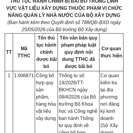
THỦ TỤC HÀNH CHÍNH BỊ BÃI BỎ TRONG LĨNH
VỰC VẬT LIỆU XÂY DỰNG THUỘC PHẠM VI CHỨC
NĂNG QUẢN LÝ NHÀ NƯỚC CỦA BỘ XÂY DỰNG
(Ban hành kèm theo Quyết định số 788/QĐ-BXD ngày
25/05/2026 của Bộ trưởng Bộ Xây dựng)
Tên thủ
Tên văn bản quy
tục hành
phạm pháp luật
Mã
Cơ quan
TT
chính
quy định nội
TTHC
thực hiện
được bãi
dung TTHC đã
bỏ
được bãi bỏ
1
1.006871
Công bố
Thông tư số
Cơ quan
hợp quy
14/2026/TT-
kiểm tra
sản
BKHCN ngày
tại địa
phẩm,
09/4/2026 của Bộ
phương
hàng hóa
trưởng Bộ Khoa
nơi đăng
vật liệu
học và Công nghệ
ký kinh
xây dựng
ban hành Thông
doanh
tư quy định về
(Sở Xây
công bố hợp
dựng)