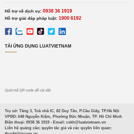
0938 36 1919
Hỗ trợ về dịch vụ:
1900 6192
Hỗ trợ giải đáp pháp luật:
TẢI ỨNG DỤNG LUATVIETNAM
Quét mã QR code để cài đặt
Trụ sở: Tầng 3, Toà nhà IC, 82 Duy Tân, P.Cầu Giấy, TP.Hà Nội
VPĐD: 648 Nguyễn Kiệm, Phường Đức Nhuận, TP. Hồ Chí Minh
Điện thoại: 0938 36 1919 - Email:
cskh@luatvietnam.vn
Liên hệ quảng cáo; quyền tác giả và các quyền liên quan:
thuybt@incom.vn