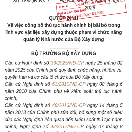
Số: 788/QĐ-BXD
Hà Nội, ngày 25 tháng 5 năm
2026
Hiệu lực: Đã biết
Tình trạng hiệu lực: Đã biết
QUYẾT ĐỊNH
Về việc công bố thủ tục hành chính bị bãi bỏ trong
lĩnh vực vật liệu xây dựng thuộc phạm vi chức năng
quản lý Nhà nước của Bộ Xây dựng
___________
BỘ TRƯỞNG BỘ XÂY DỰNG
Căn cứ Nghị định số
33/2025/NĐ-CP
ngày 25 tháng 02
năm 2025 của Chính phủ quy định chức năng, nhiệm vụ,
quyền hạn và cơ cấu tổ chức của Bộ Xây dựng;
Căn cứ Nghị định số
63/2010/NĐ-CP
ngày 08 tháng 6
năm 2010 của Chính phủ về kiểm soát thủ tục hành
chính;
Căn cứ Nghị định số
48/2013/NĐ-CP
ngày 14 tháng 5
năm 2013 của Chính phủ sửa đổi, bổ sung một số điều
của các Nghị định liên quan đến kiểm soát thủ tục hành
chính; Nghị định số
92/2017/NĐ-CP
ngày 07 tháng 8