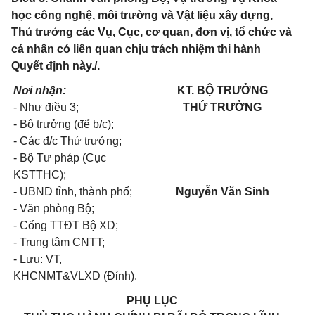
học công nghệ, môi trường và Vật liệu xây dựng,
Thủ trưởng các Vụ, Cục, cơ quan, đơn vị, tổ chức và
cá nhân có liên quan chịu trách nhiệm thi hành
Quyết định này./.
Nơi nhận:
KT. BỘ TRƯỞNG
- Như điều 3;
THỨ TRƯỞNG
- Bộ trưởng (để b/c);
- Các đ/c Thứ trưởng;
- Bộ Tư pháp (Cục
KSTTHC);
- UBND tỉnh, thành phố;
Nguyễn Văn Sinh
- Văn phòng Bộ;
- Cổng TTĐT Bộ XD;
- Trung tâm CNTT;
- Lưu: VT,
KHCNMT&VLXD (Đỉnh).
PHỤ LỤC