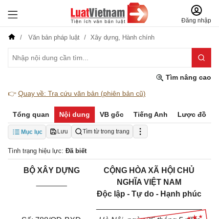
Đăng nhập
Văn bản pháp luật
Xây dựng,
Hành chính
Tìm nâng cao
👉
Quay về: Tra cứu văn bản (phiên bản cũ)
Tổng quan
Nội dung
VB gốc
Tiếng Anh
Lược đồ
Lưu
Tìm từ trong trang
Mục lục
Tình trạng hiệu lực:
Đã biết
BỘ XÂY DỰNG
CỘNG HÒA XÃ HỘI CHỦ
_______
NGHĨA VIỆT NAM
Độc lập - Tự do - Hạnh phúc
________________________