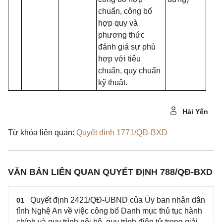
chuẩn, công bố
hợp quy và
phương thức
đánh giá sự phù
hợp với tiêu
chuẩn, quy chuẩn
kỹ thuật.
Hải Yến
Từ khóa liên quan:
Quyết định 1771/QĐ-BXD
VĂN BẢN LIÊN QUAN QUYẾT ĐỊNH 788/QĐ-BXD
Quyết định 2421/QĐ-UBND của Ủy ban nhân dân
01
tỉnh Nghệ An về việc công bố Danh mục thủ tục hành
chính và quy trình nội bộ, quy trình điện tử trong giải