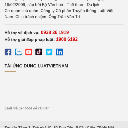
16/02/2009, cấp bởi Bộ Văn hoá - Thể thao - Du lịch
Cơ quan chủ quản: Công ty Cổ phần Truyền thông Luật Việt
Nam. Chịu trách nhiệm: Ông Trần Văn Trí
0938 36 1919
Hỗ trợ về dịch vụ:
1900 6192
Hỗ trợ giải đáp pháp luật:
TẢI ỨNG DỤNG LUATVIETNAM
Quét mã QR code để cài đặt
Trụ sở: Tầng 3, Toà nhà IC, 82 Duy Tân, P.Cầu Giấy, TP.Hà Nội