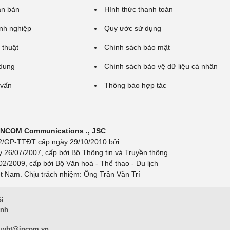
ăn bản
Hình thức thanh toán
nh nghiệp
Quy ước sử dụng
 thuật
Chính sách bảo mật
 dung
Chính sách bảo vệ dữ liệu cá nhân
 vấn
Thông báo hợp tác
 INCOM Communications ., JSC
 692/GP-TTĐT cấp ngày 29/10/2010 bởi
y 26/07/2007, cấp bởi Bộ Thông tin và Truyền thông
/2009, cấp bởi Bộ Văn hoá - Thể thao - Du lịch
t Nam. Chịu trách nhiệm: Ông Trần Văn Trí
ội
inh
uybt@incom.vn