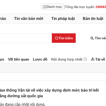
|
Danh mục
Tổng đài trực tuyến
19006
hảo
Tin văn bản mới
Tin pháp luật
Bản tin luật
Tìm kiếm
Tìm nâ
lực
VB liên quan
Lược đồ
Nội dung hợp nhất
Tải về
 thông Vận tải về việc xây dựng định mức bảo trì kết
tầng đường sắt quốc gia
ày đang cập nhật nội dung.