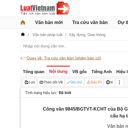
Văn bản mới
Tra cứu văn bản
Dự t
Văn bản pháp luật
Xây dựng,
Giao thông
👉
Quay về: Tra cứu văn bản (phiên bản cũ)
Nội dung
Tổng quan
VB gốc
Tiếng Anh
Hiệu 
Lưu
Theo dõi VB
Ghi chú
Báo lỗi
In
Tình trạng hiệu lực:
Đã biết
Công văn 9845/BGTVT-KCHT của Bộ Giao
cấu hạ 
Văn bản n