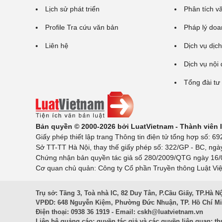
Lịch sử phát triển
Phân tích v
Profile Tra cứu văn bản
Pháp lý doa
Liên hệ
Dịch vụ dịch
Dịch vụ nội
Tổng đài tư
Bản quyền © 2000-2026 bởi LuatVietnam - Thành viên
Giấy phép thiết lập trang Thông tin điện tử tổng hợp số:
Sở TT-TT Hà Nội, thay thế giấy phép số: 322/GP - BC, ngà
Chứng nhận bản quyền tác giả số 280/2009/QTG ngày 16/02
Cơ quan chủ quản: Công ty Cổ phần Truyền thông Luật Việ
Trụ sở: Tầng 3, Toà nhà IC, 82 Duy Tân, P.Cầu Giấy, TP.Hà N
VPĐD: 648 Nguyễn Kiệm, Phường Đức Nhuận, TP. Hồ Chí M
Điện thoại: 0938 36 1919 - Email:
cskh@luatvietnam.vn
Liên hệ quảng cáo; quyền tác giả và các quyền liên quan:
th