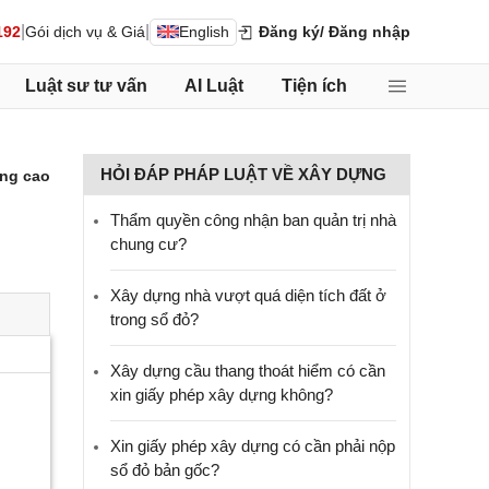
|
|
192
Gói dịch vụ & Giá
English
Đăng ký
/ Đăng nhập
Luật sư tư vấn
AI Luật
Tiện ích
HỎI ĐÁP PHÁP LUẬT VỀ XÂY DỰNG
ng cao
Thẩm quyền công nhận ban quản trị nhà
chung cư?
Xây dựng nhà vượt quá diện tích đất ở
trong sổ đỏ?
Xây dựng cầu thang thoát hiểm có cần
xin giấy phép xây dựng không?
Xin giấy phép xây dựng có cần phải nộp
sổ đỏ bản gốc?