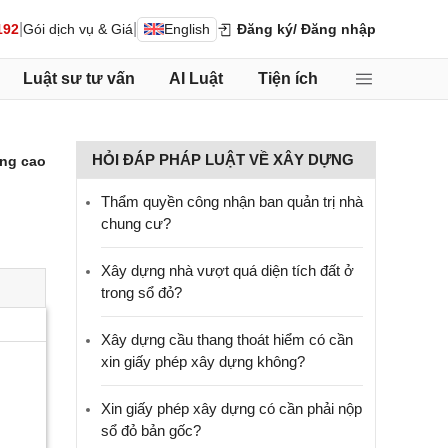
|
|
192
Gói dịch vụ & Giá
English
Đăng ký
/ Đăng nhập
Luật sư tư vấn
AI Luật
Tiện ích
HỎI ĐÁP PHÁP LUẬT VỀ XÂY DỰNG
ng cao
Thẩm quyền công nhận ban quản trị nhà
chung cư?
Xây dựng nhà vượt quá diện tích đất ở
trong sổ đỏ?
Xây dựng cầu thang thoát hiểm có cần
xin giấy phép xây dựng không?
Xin giấy phép xây dựng có cần phải nộp
sổ đỏ bản gốc?