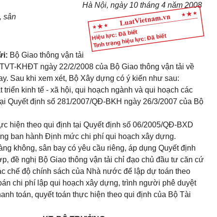
Hà Nội, ngày 10 tháng 4 năm 2008
, sân
Hiệu lực: Đã biết
Tình trạng hiệu lực: Đã biết
ửi:
Bộ Giao thông vận tải
TVT-KHĐT ngày 22/2/2008 của Bộ Giao thông vận tải về
y. Sau khi xem xét, Bộ Xây dựng có ý kiến như sau:
t triển kinh tế - xã hội, qui hoạch ngành và qui hoạch các
 tại Quyết định số 281/2007/QĐ-BKH ngày 26/3/2007 của Bộ
hực hiện theo qui định tại Quyết định số 06/2005/QĐ-BXD
ng ban hành Định mức chi phí qui hoạch xây dựng.
àng không, sân bay có yêu cầu riêng, áp dụng Quyết định
, đề nghị Bộ Giao thông vận tải chỉ đạo chủ đầu tư căn cứ
ác chế độ chính sách của Nhà nước để lập dự toán theo
án chi phí lập qui hoạch xây dựng, trình người phê duyệt
hanh toán, quyết toán thực hiện theo qui định của Bộ Tài