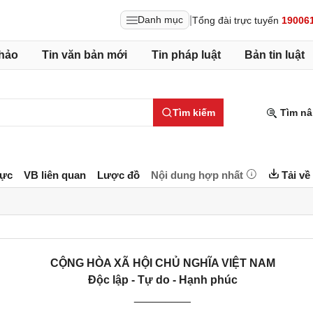
|
Danh mục
Tổng đài trực tuyến
19006
hảo
Tin văn bản mới
Tin pháp luật
Bản tin luật
Tìm kiếm
Tìm nâ
lực
VB liên quan
Lược đồ
Nội dung hợp nhất
Tải về
CỘNG HÒA XÃ HỘI CHỦ NGHĨA VIỆT NAM
Độc lập - Tự do - Hạnh phúc
_________