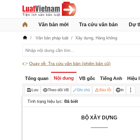
Văn bản mới
Tra cứu văn bản
Dự t
Văn bản pháp luật
Xây dựng,
Hàng không
👉
Quay về: Tra cứu văn bản (phiên bản cũ)
Nội dung
Tổng quan
VB gốc
Tiếng Anh
Hiệu 
Lưu
Theo dõi VB
Ghi chú
Báo lỗi
In
Tình trạng hiệu lực:
Đã biết
BỘ XÂY DỰNG
______