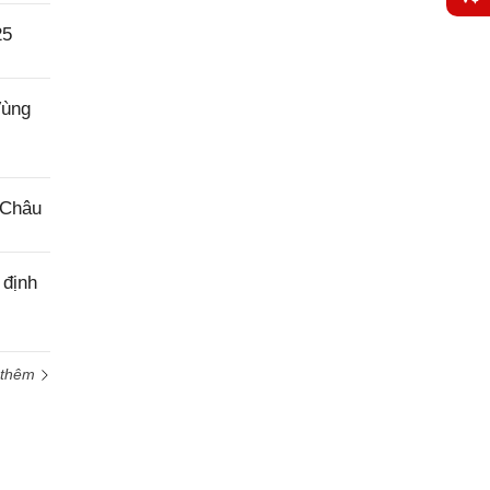
25
Yêu
cầu
hỗ trợ
Vùng
 Châu
 định
 thêm