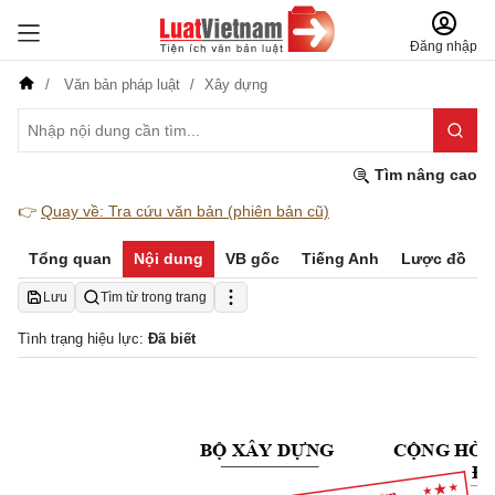
Đăng nhập
Văn bản pháp luật
Xây dựng
Tìm nâng cao
👉
Quay về: Tra cứu văn bản (phiên bản cũ)
Tổng quan
Nội dung
VB gốc
Tiếng Anh
Lược đồ
Lưu
Tìm từ trong trang
Tình trạng hiệu lực:
Đã biết
BỘ
 XÂY 
DỰNG
CỘNG
 HÒA
Độ