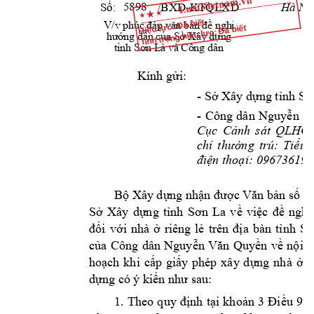
Số:
              /BXD-KTQLXD
Hà 
Nội
5898
Hiệu lực: Đã biết
V/v phúc 
đáp
văn
bản
đề
nghị
Tình trạng hiệu lực: Đã biết
hướng
dẫn
của
Sở
 Xây 
dựng
tỉnh
Sơn
 Là và Công dân
Kính 
gửi:
- 
Sở
 Xây 
dựng
tỉnh
Sơ
- 
Công 
dân 
Nguyễn
V
Cục
Cảnh
sát 
QLHC 
chỉ
thường
trú: 
Tiểu
điện
thoại:
 096736199
Bộ
 Xây 
dựng
nhận
được
Văn
bản
số
 1
Sở
Xây 
dựng
tỉnh
Sơn
La 
về
việc
đề
nghị
đối
với
nhà 
ở
riêng 
lẻ
trên 
địa
bàn 
tỉnh
Sơ
của
Công 
dân 
Nguyễn
Văn
Quyền
về
nội
d
hoạch
khi 
cấp
giấy
phép 
xây 
dựng
nhà 
ở
r
dựng
 có ý 
kiến
như
 sau:
1. 
Theo 
quy 
định
tại
khoản
3 
Điều
93 