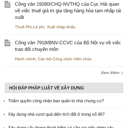
Công văn 19280/CHQ-NVTHQ của Cục Hải quan
về việc thuế giá trị gia tăng hàng hóa tạm nhập tái
xuất
Thuế-Phí-Lệ phí
,
Xuất nhập khẩu
Công văn 7918/BNV-CCVC của Bộ Nội vụ về việc
trao đổi chuyên môn
Hành chính
,
Cán bộ-Công chức-Viên chức
Xem thêm
HỎI ĐÁP PHÁP LUẬT VỀ XÂY DỰNG
Thẩm quyền công nhận ban quản trị nhà chung cư?
Xây dựng nhà vượt quá diện tích đất ở trong sổ đỏ?
Xây dựng cầu thang thoát hiểm có cần xin giấy phép xây