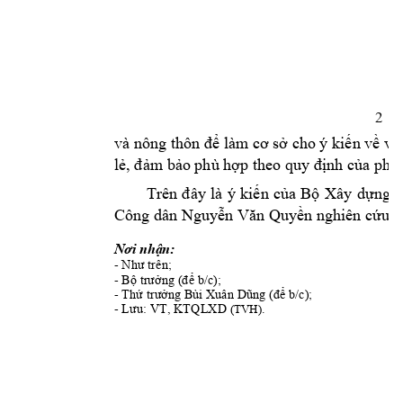
2
và nông thôn 
để
 làm 
cơ
sở
 cho ý 
kiến
về
vi
lẻ,
đảm
bảo
 phù 
hợp
 theo quy 
định
của
 pháp
Trên 
đây
là 
ý 
kiến
của
Bộ
Xây 
dựng,
Công dân 
Nguyễn
Văn
Quyền
 nghiên 
cứu,
Nơi
nhận:
- 
Như
 trên;
K
- 
Bộ
trưởng
(để
 b/c);
- 
Thứ
trưởng
 Bùi Xuân 
Dũng
(để
 b/c);
- 
Lưu:
 VT, KTQLXD 
. 
(TVH)
-