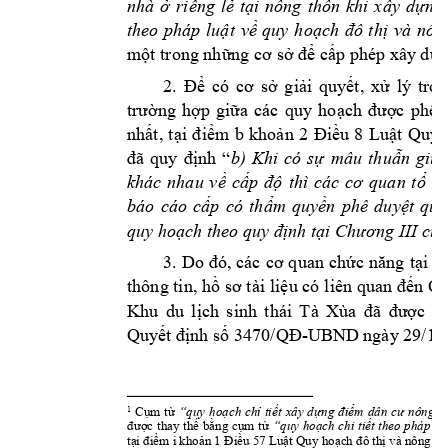
nhà 
ở
r
iêng 
lẻ
tại
nông 
thôn 
khi 
xây 
dựng
theo 
pháp 
luật
về
quy 
hoạch
đô
thị
và 
nôn
một
 trong 
những
cơ
sở
để
cấp
 phép xây 
dựn
2. 
Để
có 
cơ
sở
giải
quyết,
xử
lý 
tron
trường
hợp
giữa
các 
quy 
hoạch
được
phê 
nhất,
tại
điểm
b 
khoản
2 
Điều
8 
Luật
Quy 
đã
quy 
định
“
b) 
Khi 
có 
sự
mâu 
thuẫn
giữ
khác 
nhau 
về
cấp
độ
thì 
các 
cơ
quan 
tổ
c
báo 
cáo 
cấp
có 
thẩm
quyền
phê 
duyệt
quy
quy 
hoạch
 theo quy 
định
tại
Chương
 III 
của
3. 
Do 
đó,
 các 
cơ
quan 
chức
năng
tại
đị
thông tin, 
hồ
sơ
 tài 
liệu
 có 
liên quan 
đến
Qu
Khu 
du 
lịch
sinh 
thái 
Tà 
Xùa 
đã
được
U
Quyết
định
số
3470/QĐ-UBND
 ngày 29/12
Cụm
từ
“quy 
hoạch
chỉ
tiết
xây 
dựng
điểm
dân 
cư
nông 
t
1
được
thay 
thế
bằng
cụm
từ
“quy 
hoạch
chi 
tiết
theo 
pháp 
lu
tại
điểm
 i 
khoản
 1 
Điều
 57 
Luật
 Quy 
hoạch
đô
thị
 và nông th