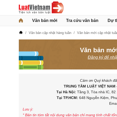
Văn bản mới
Tra cứu văn bản
Dự t
Văn bản cập nhật hàng tuần
Văn bản mới cập nhật tuầ
Văn bản mới
Đăng ký để nhận
Cảm ơn Quý khách đã d
TRUNG TÂM LUẬT VIỆT NAM 
Tại Hà Nội:
Tầng 3, Tòa nhà IC, 82 
Tại TP.HCM:
648 Nguyễn Kiệm, Phườ
Emai
Lưu ý:
* Bản tin tóm tắt nội dung văn bản chỉ mang tính chất tổ