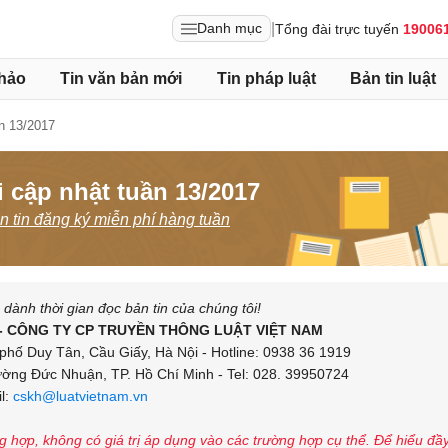
|
Danh mục
Tổng đài trực tuyến
19006
hảo
Tin văn bản mới
Tin pháp luật
Bản tin luật
n 13/2017
 cập nhật tuần 13/2017
 tin đăng ký miễn phí hàng tuần
ành thời gian đọc bản tin của chúng tôi!
- CÔNG TY CP TRUYỀN THÔNG LUẬT VIỆT NAM
phố Duy Tân, Cầu Giấy, Hà Nội - Hotline: 0938 36 1919
ng Đức Nhuận, TP. Hồ Chí Minh - Tel: 028. 39950724
l:
cskh@luatvietnam.vn
ng hợp, không có giá trị áp dụng vào các trường hợp cụ thể. Để hiểu đầ