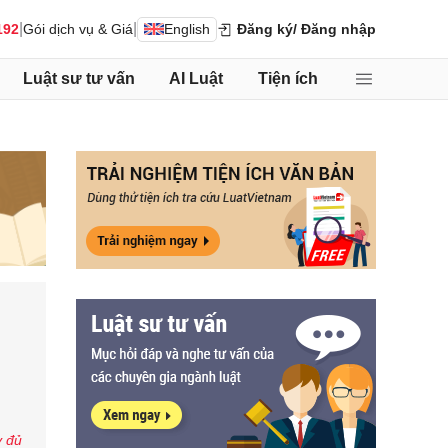
|
|
192
Gói dịch vụ & Giá
English
Đăng ký
/ Đăng nhập
Luật sư tư vấn
AI Luật
Tiện ích
y đủ