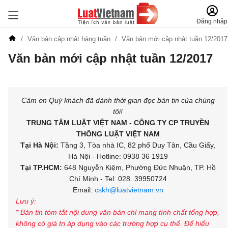
Đăng nhập
Văn bản cập nhật hàng tuần
Văn bản mới cập nhật tuần 12/2017
Văn bản mới cập nhật tuần 12/2017
Đăng ký để nhận tin đăng ký miễn phí hàng tuần
Cảm ơn Quý khách đã dành thời gian đọc bản tin của chúng
tôi!
TRUNG TÂM LUẬT VIỆT NAM - CÔNG TY CP TRUYỀN
THÔNG LUẬT VIỆT NAM
Tại Hà Nội:
Tầng 3, Tòa nhà IC, 82 phố Duy Tân, Cầu Giấy,
Hà Nội - Hotline: 0938 36 1919
Tại TP.HCM:
648 Nguyễn Kiệm, Phường Đức Nhuận, TP. Hồ
Chí Minh - Tel: 028. 39950724
Email:
cskh@luatvietnam.vn
Lưu ý:
* Bản tin tóm tắt nội dung văn bản chỉ mang tính chất tổng hợp,
không có giá trị áp dụng vào các trường hợp cụ thể. Để hiểu