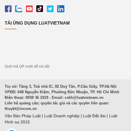
TẢI ỨNG DỤNG LUATVIETNAM
Quét mã QR code để cài đặt
Trụ sở: Tầng 3, Toà nhà IC, 82 Duy Tân, P.Cầu Giấy, TP.Hà Nội
VPĐD: 648 Nguyễn Kiệm, Phường Đức Nhuận, TP. Hồ Chí Minh
Điện thoại: 0938 36 1919 - Email:
cskh@luatvietnam.vn
Liên hệ quảng cáo; quyền tác giả và các quyền liên quan:
thuybt@incom.vn
Văn Bản Pháp Luật
|
Luật Doanh nghiệp
|
Luật Đất đai
|
Luật
Hình sự 2015