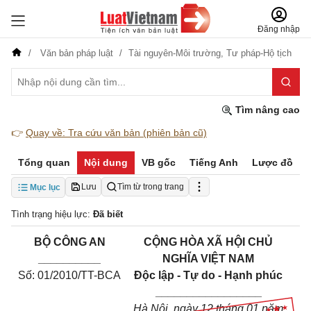
Đăng nhập
Văn bản pháp luật
Tài nguyên-Môi trường,
Tư pháp-Hộ tịch
Tìm nâng cao
👉
Quay về: Tra cứu văn bản (phiên bản cũ)
Tổng quan
Nội dung
VB gốc
Tiếng Anh
Lược đồ
Lưu
Tìm từ trong trang
Mục lục
Tình trạng hiệu lực:
Đã biết
BỘ CÔNG AN
CỘNG HÒA XÃ HỘI CHỦ
__________
NGHĨA VIỆT NAM
Số:
01/2010/TT-BCA
Độc lập - Tự do - Hạnh phúc
_________________
Hà Nội, ngày 12 tháng 01 năm