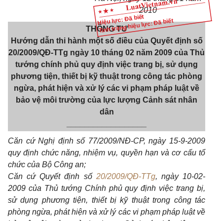
2010
Hiệu lực: Đã biết
Tình trạng hiệu lực: Đã biết
THÔNG TƯ
Hướng dẫn thi hành một số điều của Quyết định số
20/2009/QĐ-TTg ngày 10 tháng 02 năm 2009 của Thủ
tướng chính phủ quy định việc trang bị, sử dụng
phương tiện, thiết bị kỹ thuật trong công tác phòng
ngừa, phát hiện và xử lý các vi phạm pháp luật về
bảo vệ môi trường của lực lượng Cảnh sát nhân
dân
__________________
Căn cứ Nghị định số 77/2009/NĐ-CP, ngày 15-9-2009
quy định chức năng, nhiệm vụ, quyền hạn và cơ cấu tổ
chức của Bộ Công an;
Căn cứ Quyết định số
20/2009/QĐ-TTg
, ngày 10-02-
2009 của Thủ tướng Chính phủ quy định việc trang bị,
sử dụng phương tiện, thiết bị kỹ thuật trong công tác
phòng ngừa, phát hiện và xử lý các vi phạm pháp luật về