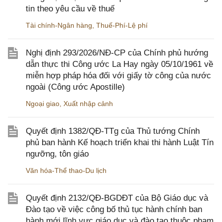
tin theo yêu cầu về thuế
Tài chính-Ngân hàng
,
Thuế-Phí-Lệ phí
Nghị định 293/2026/NĐ-CP của Chính phủ hướng
dẫn thực thi Công ước La Hay ngày 05/10/1961 về
miễn hợp pháp hóa đối với giấy tờ công của nước
ngoài (Công ước Apostille)
Ngoại giao
,
Xuất nhập cảnh
Quyết định 1382/QĐ-TTg của Thủ tướng Chính
phủ ban hành Kế hoạch triển khai thi hành Luật Tín
ngưỡng, tôn giáo
Văn hóa-Thể thao-Du lịch
Quyết định 2132/QĐ-BGDĐT của Bộ Giáo dục và
Đào tạo về việc công bố thủ tục hành chính ban
hành mới lĩnh vực giáo dục và đào tạo thuộc phạm