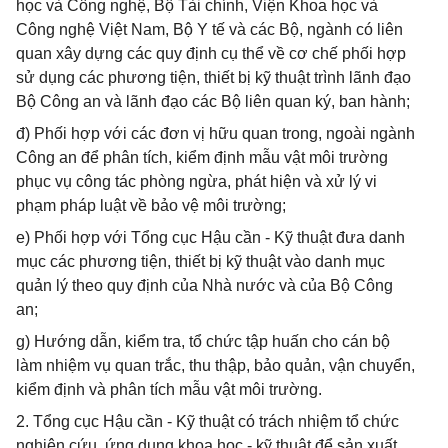
học và Công nghệ, Bộ Tài chính, Viện Khoa học và
Công nghệ Việt Nam, Bộ Y tế và các Bộ, ngành có liên
quan xây dựng các quy định cụ thể về cơ chế phối hợp
sử dụng các phương tiện, thiết bị kỹ thuật trình lãnh đạo
Bộ Công an và lãnh đạo các Bộ liên quan ký, ban hành;
đ) Phối hợp với các đơn vị hữu quan trong, ngoài ngành
Công an để phân tích, kiểm định mẫu vật môi trường
phục vụ công tác phòng ngừa, phát hiện và xử lý vi
phạm pháp luật về bảo vệ môi trường;
e) Phối hợp với Tổng cục Hậu cần - Kỹ thuật đưa danh
mục các phương tiện, thiết bị kỹ thuật vào danh mục
quản lý theo quy định của Nhà nước và của Bộ Công
an;
g) Hướng dẫn, kiểm tra, tổ chức tập huấn cho cán bộ
làm nhiệm vụ quan trắc, thu thập, bảo quản, vận chuyển,
kiểm định và phân tích mẫu vật môi trường.
2. Tổng cục Hậu cần - Kỹ thuật có trách nhiệm tổ chức
nghiên cứu, ứng dụng khoa học - kỹ thuật để sản xuất,