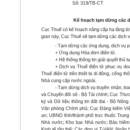
Số: 319/TB-CT
Kế hoạch tạm dừng các d
Cục Thuế có kế hoạch nâng cấp hạ tầng từ
gian này, Cục Thuế sẽ tạm dừng các dịch v
- Tạm dừng các ứng dụng, dịch vụ p
+ Ứng dụng Hóa đơn điện tử.
+ Hệ thống thông tin giải quyết thủ t
+ Dịch vụ Thuế điện tử phục vụ doa
Thuế điện tử trên thiết bị di động, cổng t
Nhà cung cấp nước ngoài.
- Tạm dừng dịch vụ truyền nhận, tra
và Chuyển đổi số - Bộ Tài chính; Cục Thư
ký và Dữ liệu thông tin đất đai - Bộ Nông
Văn phòng Chính phủ; Cục Đăng kiểm Việ
an; UBND tỉnh/thành phố trực thuộc Tru
Nhà nước; Kho bạc Nhà nước; Bảo hiểm x
Kinh tế tập thể; Các đơn vị T-VAN; Ngân 