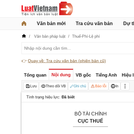
Văn bản mới
Tra cứu văn bản
Dự t
Văn bản pháp luật
Thuế-Phí-Lệ phí
👉
Quay về: Tra cứu văn bản (phiên bản cũ)
Nội dung
Tổng quan
VB gốc
Tiếng Anh
Hiệu 
Lưu
Theo dõi VB
Ghi chú
Báo lỗi
In
Tình trạng hiệu lực:
Đã biết
BỘ TÀI CHÍNH
CỤC THUẾ
_____________