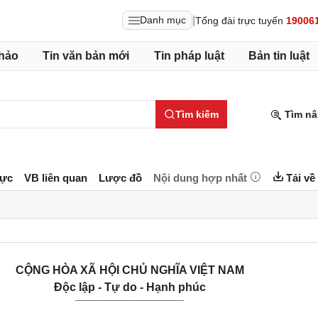
|
Danh mục
Tổng đài trực tuyến
19006
hảo
Tin văn bản mới
Tin pháp luật
Bản tin luật
Tìm kiếm
Tìm nâ
lực
VB liên quan
Lược đồ
Nội dung hợp nhất
Tải về
CỘNG HÒA XÃ HỘI CHỦ NGHĨA VIỆT NAM
Độc lập - Tự do - Hạnh phúc
_________________