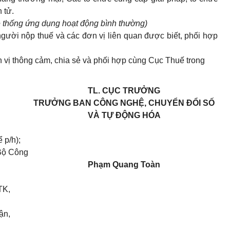
 tử.
ệ thống ứng dụng hoạt động bình thường)
gười nộp thuế và các đơn vị liên quan được biết, phối hợp
vị thông cảm, chia sẻ và phối hợp cùng Cục Thuế trong
TL. CỤC TRƯỞNG
TRƯỞNG BAN CÔNG NGHỆ, CHUYỂN ĐỔI SỐ
VÀ TỰ ĐỘNG HÓA
 p/h);
 Bộ Công
Phạm Quang Toàn
TK,
ận,