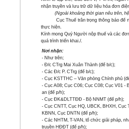
nhận truyền và lưu trữ dữ liệu hóa đơn điện
(Ngoài khoảng thời gian nêu trên, h
Cục Thuế trân trọng thông báo để n
thực hiện.
Kính mong Quý Người nộp thuế và các đơn 
quá trình triển khai./.
Nơi nhận:
- Như trên;
- Đ/c CTrg Mai Xuân Thành (để b/c);
- Các Đ/c P. CTrg (để b/c);
- Cục KSTTHC – Văn phòng Chính phủ (để
- Cục A08; Cục C06; Cục C08; Cục V01 -
an (để p/h);
- Cục ĐK&DLTTĐĐ - Bộ NNMT (để p/h);
- Cục CNTT, Cục HQ, UBCK, BHXH, Cục 
KBNN, Cục DNTN (để p/h);
- Các NHTM, T-VAN, tổ chức giải pháp, nh
truyền HĐĐT (để p/h);