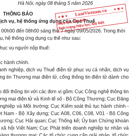
Hà Nội, ngày 08 tháng 5 năm 2026
THÔNG BÁO
Hiệu lực: Đã biết
ịch vụ, hệ thống ứng dụng của Cục Thuế
Tình trạng hiệu lực: Đã biết
 00h00 đến 08h00 sáng thứ 7 ngày 09/05/2026. Trong thời
ụ, hệ thống ứng dụng cụ thể như sau:
hục vụ người nộp thuế:
ục hành chính.
nh nghiệp, dịch vụ Thuế điện tử phục vụ cá nhân, dịch vụ
hông tin Thương mại điện tử, cổng thông tin điện tử dành cho
o đổi thông tin với các đơn vị gồm: Cục Công nghệ thông tin
ơng mại điện tử và Kinh tế số - Bộ Công Thương; Cục Đăng
 nghiệp và Môi trường; Cục Kiểm soát thủ tục hành chính -
t Nam - Bộ Xây dựng; Cục A08, C06, C08, V01 - Bộ Công
ng ương; Cục Hải quan; Cục Thống kê; Ủy ban Chứng khoán
ã hội Việt Nam; Cục Phát triển doanh nghiệp tư nhân và
hàng thương mại; Các tổ chức cung cấp giải pháp, tổ chức