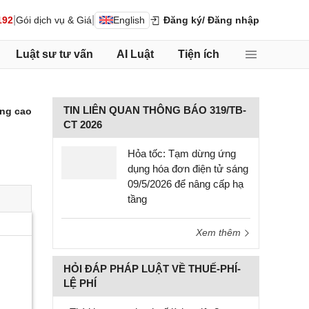
|
|
192
Gói dịch vụ & Giá
English
Đăng ký
/ Đăng nhập
Luật sư tư vấn
AI Luật
Tiện ích
TIN LIÊN QUAN THÔNG BÁO 319/TB-
ng cao
CT 2026
Hỏa tốc: Tạm dừng ứng
dụng hóa đơn điện tử sáng
09/5/2026 để nâng cấp hạ
tầng
Xem thêm
HỎI ĐÁP PHÁP LUẬT VỀ THUẾ-PHÍ-
LỆ PHÍ