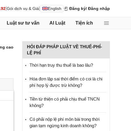
|
|
192
Gói dịch vụ & Giá
English
Đăng ký
/ Đăng nhập
Luật sư tư vấn
AI Luật
Tiện ích
HỎI ĐÁP PHÁP LUẬT VỀ THUẾ-PHÍ-
ng cao
LỆ PHÍ
Thời hạn truy thu thuế là bao lâu?
Hóa đơn lập sai thời điểm có coi là chi
phí hợp lý được trừ không?
Tiền từ thiện có phải chịu thuế TNCN
không?
Có phải nộp lệ phí môn bài trong thời
gian tạm ngừng kinh doanh không?