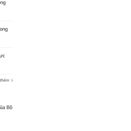
ong
rong
vực
 thêm
của Bộ