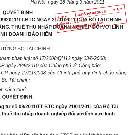
Hà Nội, ngày
18
tháng
3
năm 201
1
QUYẾT ĐỊNH
9/2011/TT-BTC NGÀY 21/01/2011 CỦA BỘ TÀI CHÍNH
Hiệu lực: Đã biết
Tình trạng hiệu lực: Đã biết
ĂNG, THUẾ THU NHẬP DOANH NGHIỆP ĐỐI VỚI LĨNH
INH DOANH BẢO HIỂM
--------------------------
RƯỞNG BỘ TÀI CHÍNH
phạm pháp luật số 17/2008/QH12 ngày 03/6/2008;
P ngày 28/9/2010 của Chính phủ về Công báo;
-CP ngày 27/11/2008 của Chính phủ quy định chức năng,
 Bộ Tài chính;
h sách thuế;
QUYẾT ĐỊNH:
ng tư số 09/2011/TT-BTC ngày 21/01/2011 của Bộ Tài
, thuế thu nhập doanh nghiệp đối với lĩnh vực kinh