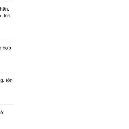
hăn,
m kết
n hợp
g, tôn
ới