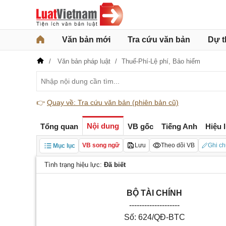
Văn bản mới
Tra cứu văn bản
Dự t
Văn bản pháp luật
Thuế-Phí-Lệ phí,
Bảo hiểm
👉
Quay về: Tra cứu văn bản (phiên bản cũ)
Nội dung
Tổng quan
VB gốc
Tiếng Anh
Hiệu 
VB song ngữ
Lưu
Theo dõi VB
Ghi ch
Mục lục
Tình trạng hiệu lực:
Đã biết
BỘ TÀI CHÍNH
--------------------
Số: 624/QĐ-BTC