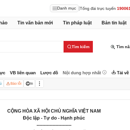
|
Danh mục
Tổng đài trực tuyến
19006
hảo
Tin văn bản mới
Tin pháp luật
Bản tin luật
Tìm kiếm
Tìm nâ
lực
VB liên quan
Lược đồ
Nội dung hợp nhất
Tải về
ú
Báo lỗi
In
CỘNG HÒA XÃ HỘI CHỦ NGHĨA VIỆT NAM
Độc lập - Tự do - Hạnh phúc
------------------------