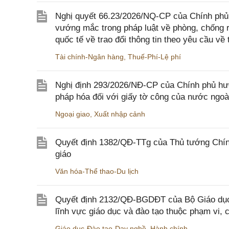
Nghị quyết 66.23/2026/NQ-CP của Chính phủ 
vướng mắc trong pháp luật về phòng, chống 
quốc tế về trao đổi thông tin theo yêu cầu về 
Tài chính-Ngân hàng
,
Thuế-Phí-Lệ phí
Nghị định 293/2026/NĐ-CP của Chính phủ hư
pháp hóa đối với giấy tờ công của nước ngoà
Ngoại giao
,
Xuất nhập cảnh
Quyết định 1382/QĐ-TTg của Thủ tướng Chính
giáo
Văn hóa-Thể thao-Du lịch
Quyết định 2132/QĐ-BGDĐT của Bộ Giáo dục 
lĩnh vực giáo dục và đào tạo thuộc phạm vi,
Giáo dục-Đào tạo-Dạy nghề
,
Hành chính