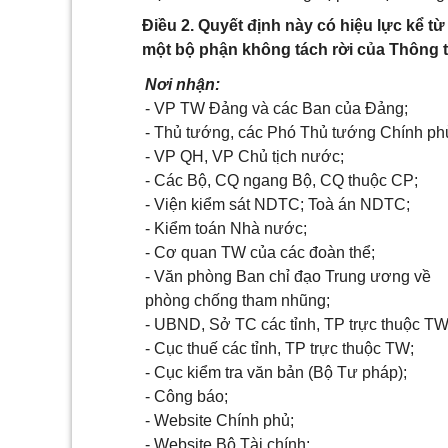
Điều 2. Quyết định này có hiệu lực kể t
một bộ phận không tách rời của Thông t
Nơi nhận:
- VP TW Đảng và các Ban của Đảng;
- Thủ tướng, các Phó Thủ tướng Chính ph
- VP QH, VP Chủ tịch nước;
- Các Bộ, CQ ngang Bộ, CQ thuộc CP;
- Viện kiểm sát NDTC; Toà án NDTC;
- Kiểm toán Nhà nước;
- Cơ quan TW của các đoàn thể;
- Văn phòng Ban chỉ đạo Trung ương về
phòng chống tham nhũng;
- UBND, Sở TC các tỉnh, TP trực thuộc TW
- Cục thuế các tỉnh, TP trực thuộc TW;
- Cục kiểm tra văn bản (Bộ Tư pháp);
- Công báo;
- Website Chính phủ;
- Website Bộ Tài chính;