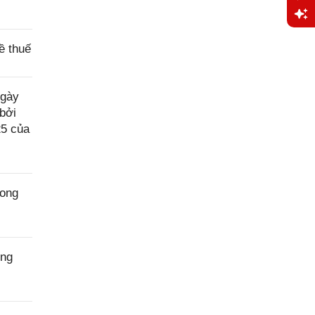
Yêu
ề thuế
cầu
hỗ trợ
ngày
bởi
25 của
rong
ong