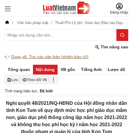
Đăng nhập
Văn bản pháp luật
Thuế-Phí-Lệ phí,
Giáo dục-Đào tạo-Dạy nghề
Tìm nâng cao
👉
Quay về: Tra cứu văn bản (phiên bản cũ)
Tổng quan
Nội dung
VB gốc
Tiếng Anh
Lược đồ
Lưu
Theo dõi VB
Tình trạng hiệu lực:
Đã biết
Nghị quyết 48/2021/NQ-HĐND của Hội đồng nhân dân
tỉnh Kon Tum về quy định mức học phí giáo dục mầm
non, giáo dục phổ thông công lập năm học 2021-2022
và không thu học phí học kỳ I năm học 2021-2022
thuộc phạm vi quản lý của tỉnh Kon Tum