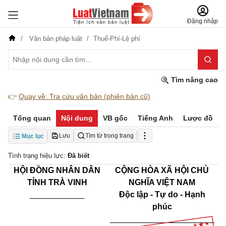
Đăng nhập
Văn bản pháp luật
Thuế-Phí-Lệ phí
Tìm nâng cao
👉
Quay về: Tra cứu văn bản (phiên bản cũ)
Tổng quan
Nội dung
VB gốc
Tiếng Anh
Lược đồ
Lưu
Tìm từ trong trang
Mục lục
Tình trạng hiệu lực:
Đã biết
HỘI ĐỒNG NHÂN DÂN
CỘNG HÒA XÃ HỘI CHỦ
TỈNH TRÀ VINH
NGHĨA VIỆT NAM
____________
Độc lập - Tự do - Hạnh
phúc
_______________________