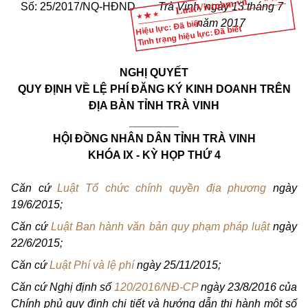
Số: 25/2017/NQ-HĐND
Trà Vinh, ngày 13 tháng 7
năm 2017
Hiệu lực: Đã biết
Tình trạng hiệu lực: Đã biết
NGHỊ QUYẾT
QUY ĐỊNH VỀ LỆ PHÍ ĐĂNG KÝ KINH DOANH TRÊN
ĐỊA BÀN TỈNH TRÀ VINH
________
HỘI ĐỒNG NHÂN DÂN TỈNH TRÀ VINH
KHÓA IX - KỲ HỌP THỨ 4
Căn cứ
Luật Tổ chức chính quyền địa phương
ngày
19/6/2015;
Căn cứ
Luật Ban hành văn bản quy phạm pháp luật
ngày
22/6/2015;
Căn cứ
Luật Phí và lệ phí
ngày 25/11/2015;
Căn cứ Nghị định số
120/2016/NĐ-CP
ngày 23/8/2016 của
Chính phủ quy định chi tiết và hướng dẫn thi hành một số