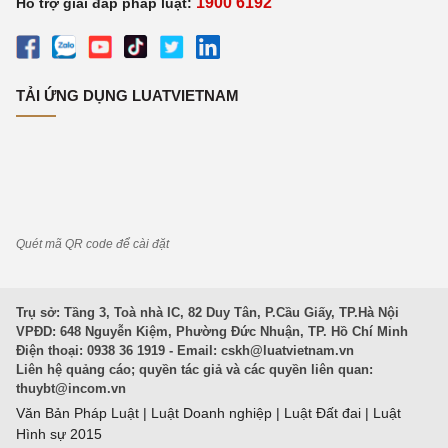
1900 6192
Hỗ trợ giải đáp pháp luật:
TẢI ỨNG DỤNG LUATVIETNAM
Quét mã QR code để cài đặt
Trụ sở: Tầng 3, Toà nhà IC, 82 Duy Tân, P.Cầu Giấy, TP.Hà Nội
VPĐD: 648 Nguyễn Kiệm, Phường Đức Nhuận, TP. Hồ Chí Minh
Điện thoại: 0938 36 1919 - Email:
cskh@luatvietnam.vn
Liên hệ quảng cáo; quyền tác giả và các quyền liên quan:
thuybt@incom.vn
Văn Bản Pháp Luật
|
Luật Doanh nghiệp
|
Luật Đất đai
|
Luật
Hình sự 2015