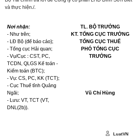
và thực hiện./.
Nơi nhận:
TL. BỘ TRƯỞNG
- Như trên;
KT. TỔNG CỤC TRƯỞNG
- LĐ Bộ (để báo cáo);
TỔNG CỤC THUẾ
- Tổng cục Hải quan;
PHÓ TỔNG CỤC
- Vụ/Cục : CST, PC,
TRƯỞNG
TCDN, QLGS Kế toán -
Kiểm toán (BTC);
- Vụ: CS, PC, KK (TCT);
- Cục Thuế tỉnh Quảng
Ngãi;
Vũ Chí Hùng
- Lưu: VT, TCT (VT,
DNL(2b)).
LuatVN