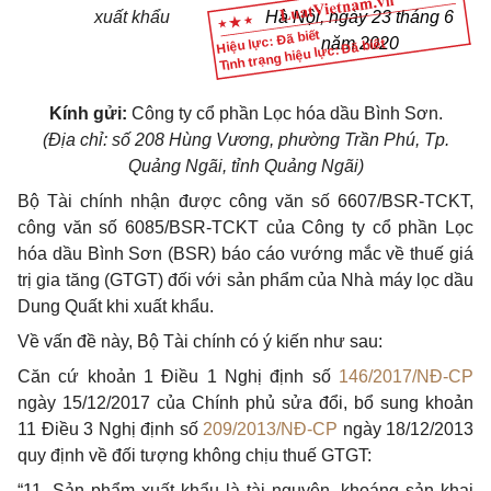
xuất khẩu
Hà Nội, ngày 23 tháng 6
Hiệu lực: Đã biết
năm 2020
Tình trạng hiệu lực: Đã biết
Kính gửi:
Công ty cổ phần Lọc hóa dầu Bình Sơn.
(Địa chỉ: số 208 Hùng Vương, phường Trần Phú, Tp.
Quảng Ngãi, tỉnh Quảng Ngãi)
Bộ Tài chính nhận được công văn số 6607/BSR-TCKT,
công văn số 6085/BSR-TCKT của Công ty cổ phần Lọc
hóa dầu Bình Sơn (BSR) báo cáo vướng mắc về thuế giá
trị gia tăng (GTGT) đối với sản phẩm của Nhà máy lọc dầu
Dung Quất khi xuất khẩu.
Về vấn đề này, Bộ Tài chính có ý kiến như sau:
Căn cứ khoản 1 Điều 1 Nghị định số
146/2017/NĐ-CP
ngày 15/12/2017 của Chính phủ sửa đổi, bổ sung khoản
11 Điều 3 Nghị định số
209/2013/NĐ-CP
ngày 18/12/2013
quy định về đối tượng không chịu thuế GTGT:
“11. Sản phẩm xuất khẩu là tài nguyên, khoáng sản khai