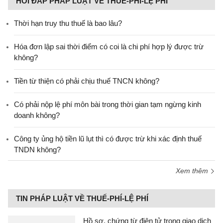
HỎI ĐÁP PHÁP LUẬT VỀ THUẾ-PHÍ-LỆ PHÍ
Thời hạn truy thu thuế là bao lâu?
Hóa đơn lập sai thời điểm có coi là chi phí hợp lý được trừ
không?
Tiền từ thiện có phải chịu thuế TNCN không?
Có phải nộp lệ phí môn bài trong thời gian tạm ngừng kinh
doanh không?
Công ty ủng hộ tiền lũ lụt thì có được trừ khi xác định thuế
TNDN không?
Xem thêm
TIN PHÁP LUẬT VỀ THUẾ-PHÍ-LỆ PHÍ
Hồ sơ, chứng từ điện tử trong giao dịch