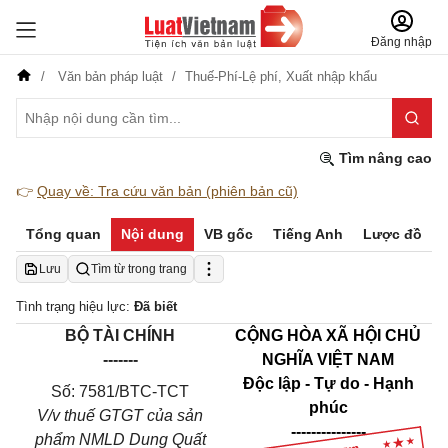
Đăng nhập
Văn bản pháp luật
Thuế-Phí-Lệ phí,
Xuất nhập khẩu
Tìm nâng cao
👉
Quay về: Tra cứu văn bản (phiên bản cũ)
Tổng quan
Nội dung
VB gốc
Tiếng Anh
Lược đồ
Lưu
Tìm từ trong trang
Tình trạng hiệu lực:
Đã biết
BỘ TÀI CHÍNH
CỘNG HÒA XÃ HỘI CHỦ
-------
NGHĨA VIỆT NAM
Độc lập - Tự do - Hạnh
Số: 7581/BTC-TCT
phúc
V/v thuế GTGT của sản
---------------
phẩm NMLD Dung Quất