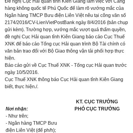
Đề nghị Cục Hải quan tỉnh Kiên Giang làm việc với Cảng
hàng không quốc tế Phú Quốc để làm rõ vướng mắc của
Ngân hàng TMCP Bưu điện Liên Việt nêu tại công văn số
2174/2016/CV-LienVietPostBank ngày 8/4/2016 (bản chụp
gửi kèm). Trường hợp, vướng mắc vượt quá thẩm quyền,
đề nghị Cục Hải quan tỉnh Kiên Giang báo cáo Cục Thuế
XNK để báo cáo Tổng cục Hải quan trình Bộ Tài chính có
văn bản trao đổi với Bộ Giao thông vận tải phối hợp thực
hiện.
Báo cáo gửi về Cục Thuế XNK - Tổng cục Hải quan trước
ngày 10/5/2016.
Cục Thuế XNK thông báo Cục Hải quan tỉnh Kiên Giang
biết, thực hiện./.
KT. CỤC TRƯỞNG
Nơi nhận:
PHÓ CỤC TRƯỞNG
- Như trên;
- Ngân hàng TMCP Bưu
điện Liên Việt (để ph/h);