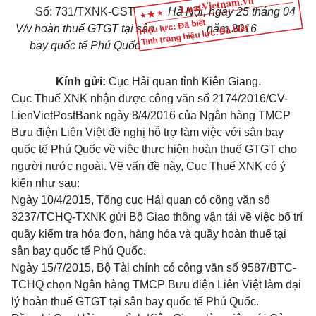
Số: 731/TXNK-CST
Hà Nội, ngày 25 tháng 04
Hiệu lực: Đã biết
V/v hoàn thuế GTGT tại sân
năm 2016
Tình trạng hiệu lực: Đã biết
bay quốc tế Phú Quốc
Kính gửi:
Cục Hải quan tỉnh Kiên Giang.
Cục Thuế XNK nhận được công văn số 2174/2016/CV-
LienVietPostBank ngày 8/4/2016 của Ngân hàng TMCP
Bưu điện Liên Việt đề nghị hỗ trợ làm việc với sân bay
quốc tế Phú Quốc về việc thực hiện hoàn thuế GTGT cho
người nước ngoài. Về vấn đề này, Cục Thuế XNK có ý
kiến như sau:
Ngày 10/4/2015, Tổng cục Hải quan có công văn số
3237/TCHQ-TXNK gửi Bộ Giao thông vận tải về việc bố trí
quầy kiểm tra hóa đơn, hàng hóa và quầy hoàn thuế tại
sân bay quốc tế Phú Quốc.
Ngày 15/7/2015, Bộ Tài chính có công văn số 9587/BTC-
TCHQ chọn Ngân hàng TMCP Bưu điện Liên Việt làm đại
lý hoàn thuế GTGT tại sân bay quốc tế Phú Quốc.