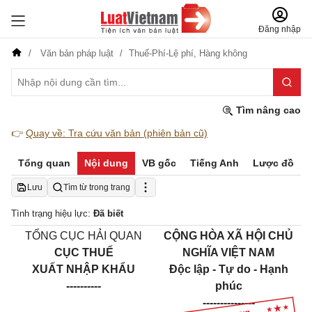
Đăng nhập
Văn bản pháp luật
Thuế-Phí-Lệ phí,
Hàng không
Tìm nâng cao
👉
Quay về: Tra cứu văn bản (phiên bản cũ)
Tổng quan
Nội dung
VB gốc
Tiếng Anh
Lược đồ
Lưu
Tìm từ trong trang
Tình trạng hiệu lực:
Đã biết
TỔNG CỤC HẢI QUAN
CỘNG HÒA XÃ HỘI CHỦ
CỤC THUẾ
NGHĨA VIỆT NAM
XUẤT NHẬP KHẨU
Độc lập - Tự do - Hạnh
----------
phúc
---------------