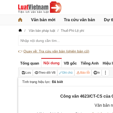
Văn bản mới
Tra cứu văn bản
Dự t
Văn bản pháp luật
Thuế-Phí-Lệ phí
👉
Quay về: Tra cứu văn bản (phiên bản cũ)
Nội dung
Tổng quan
VB gốc
Tiếng Anh
Hiệu 
Lưu
Theo dõi VB
Ghi chú
Báo lỗi
In
Tình trạng hiệu lực:
Đã biết
Công văn 4623/CT-CS của Cụ
Văn bản n