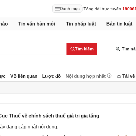
|
Danh mục
Tổng đài trực tuyến
19006
hảo
Tin văn bản mới
Tin pháp luật
Bản tin luật
Tìm kiếm
Tìm nâ
lực
VB liên quan
Lược đồ
Nội dung hợp nhất
Tải về
c Thuế về chính sách thuế giá trị gia tăng
ày đang cập nhật nội dung.