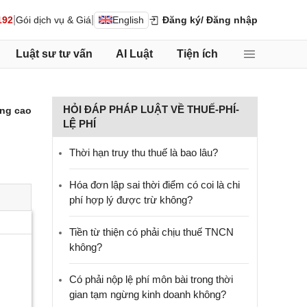
|
|
192
Gói dịch vụ & Giá
English
Đăng ký
/ Đăng nhập
Luật sư tư vấn
AI Luật
Tiện ích
HỎI ĐÁP PHÁP LUẬT VỀ THUẾ-PHÍ-
ng cao
LỆ PHÍ
Thời hạn truy thu thuế là bao lâu?
Hóa đơn lập sai thời điểm có coi là chi
phí hợp lý được trừ không?
Tiền từ thiện có phải chịu thuế TNCN
không?
Có phải nộp lệ phí môn bài trong thời
gian tạm ngừng kinh doanh không?