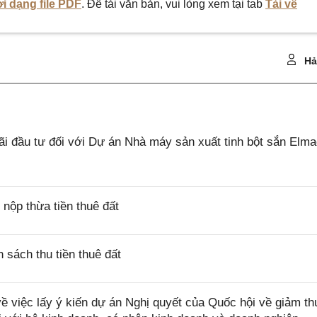
i dạng file PDF
. Để tải văn bản, vui lòng xem tại tab
Tải về
Hả
 đầu tư đối với Dự án Nhà máy sản xuất tinh bột sắn Elm
ộp thừa tiền thuê đất
sách thu tiền thuê đất
việc lấy ý kiến dự án Nghị quyết của Quốc hội về giảm th