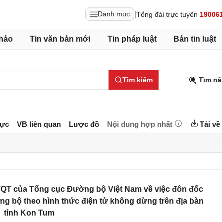
|
Danh mục
Tổng đài trực tuyến
19006
hảo
Tin văn bản mới
Tin pháp luật
Bản tin luật
Tìm kiếm
Tìm nâ
lực
VB liên quan
Lược đồ
Nội dung hợp nhất
Tải về
 của Tổng cục Đường bộ Việt Nam về việc đôn đốc
ờng bộ theo hình thức điện tử không dừng trên địa bàn
tỉnh Kon Tum