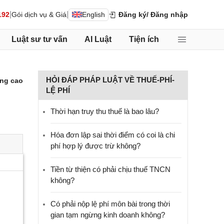
|
|
192
Gói dịch vụ & Giá
English
Đăng ký
/ Đăng nhập
Luật sư tư vấn
AI Luật
Tiện ích
HỎI ĐÁP PHÁP LUẬT VỀ THUẾ-PHÍ-
ng cao
LỆ PHÍ
Thời hạn truy thu thuế là bao lâu?
Hóa đơn lập sai thời điểm có coi là chi
phí hợp lý được trừ không?
Tiền từ thiện có phải chịu thuế TNCN
không?
Có phải nộp lệ phí môn bài trong thời
gian tạm ngừng kinh doanh không?