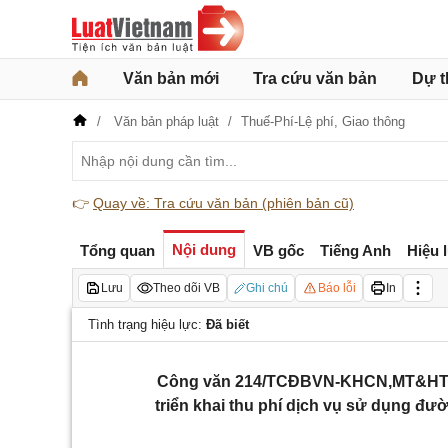
Văn bản mới
Tra cứu văn bản
Dự t
Văn bản pháp luật
Thuế-Phí-Lệ phí,
Giao thông
👉
Quay về: Tra cứu văn bản (phiên bản cũ)
Nội dung
Tổng quan
VB gốc
Tiếng Anh
Hiệu 
Lưu
Theo dõi VB
Ghi chú
Báo lỗi
In
Tình trạng hiệu lực:
Đã biết
Công văn 214/TCĐBVN-KHCN,MT&HTQT
triển khai thu phí dịch vụ sử dụng đư