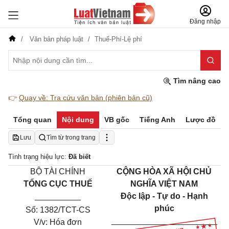
Đăng nhập
Văn bản pháp luật
Thuế-Phí-Lệ phí
Tìm nâng cao
👉
Quay về: Tra cứu văn bản (phiên bản cũ)
Tổng quan
Nội dung
VB gốc
Tiếng Anh
Lược đồ
Lưu
Tìm từ trong trang
Tình trạng hiệu lực:
Đã biết
BỘ TÀI CHÍNH
CỘNG HÒA XÃ HỘI CHỦ
TỔNG CỤC THUẾ
NGHĨA VIỆT NAM
__________
Độc lập - Tự do - Hạnh
phúc
Số:
1382
/TCT-CS
_______________________
V/v: Hóa đơn