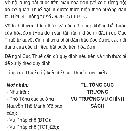
Về nội dung bắt buộc trên mẫu hóa đơn (vé xe đường bộ)
do cơ quan Thuế đặt in được thực hiện theo hướng dẫn
tại Điều 4 Thông tư số 39/2014/TT-BTC.
Về kích thước, hình thức và các nội dung không bắt buộc
của hóa đơn (Hóa đơn vận tải hành khách ) đặt in do Cục
Thuế tự quyết định nhưng phải đảm bảo đọc được các nội
dung của các chỉ tiêu bắt buộc trên hóa đơn.
Đ
ề
nghị Cục Thuế căn cứ quy đ
ị
nh nêu trên và tình thực tế
đ
ể
xử lý theo quy định.
Tổng cục Thuế có ý kiến để Cục Thuế được biết./.
Nơi nhận:
TL. TỔNG CỤC
- Như trên;
TRƯỞNG
- Phó Tổng cục trưởng
VỤ TRƯỞNG VỤ CHÍNH
Nguyễn Thế Mạnh (để báo
SÁCH
cáo);
- Vụ Pháp chế (BTC);
- Vụ Pháp chế (TCT)(2b);