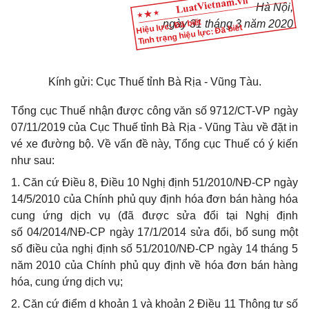
Hà Nội
,
Hiệu lực: Đã biết
ngày
31
tháng
3
năm
2020
Tình trạng hiệu lực: Đã biết
Kính gửi:
Cục Thuế tỉnh Bà Rịa - Vũng Tàu.
Tổng cục Thuế nhận được công văn số 9712/CT-VP ngày
07/11/2019 của Cục Thuế tỉnh Bà Rịa - Vũng Tàu về đặt in
vé xe đường bộ. Về vấn đề này, Tổng cục Thuế có ý kiến
như sau:
1. Căn cứ Điều 8, Điều 10 Nghị định 51/2010/NĐ-CP ngày
14/5/2010 của Chính phủ quy định hóa đơn bán hàng hóa
cung ứng dịch vụ (đã được sửa đổi tại Nghị định
số 04/2014/NĐ-CP ngày 17/1/2014 sửa đổi, bổ sung một
số điều của nghị định số 51/2010/NĐ-CP ngày 14 tháng 5
năm 2010 của Chính phủ quy định về hóa đơn bán hàng
hóa, cung ứng dịch vụ;
2. Căn cứ điểm d khoản 1 và khoản 2 Điều 11 Thông tư số