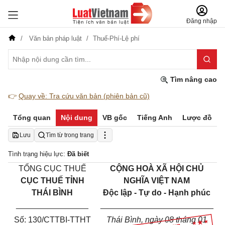
Đăng nhập
Văn bản pháp luật
Thuế-Phí-Lệ phí
Tìm nâng cao
👉
Quay về: Tra cứu văn bản (phiên bản cũ)
Tổng quan
Nội dung
VB gốc
Tiếng Anh
Lược đồ
Lưu
Tìm từ trong trang
Tình trạng hiệu lực:
Đã biết
TỔNG CỤC THU
Ế
C
ỘNG HOÀ XÃ HỘI CHỦ
CỤC THU
Ế
TỈNH
NGHĨA VIỆT NAM
THÁI BÌNH
Độc lập - Tự do - Hạnh phúc
________________
_________________________
Số:
130/
CT
TBI
-
TTHT
Thái Bình
, ngày
08
tháng
01