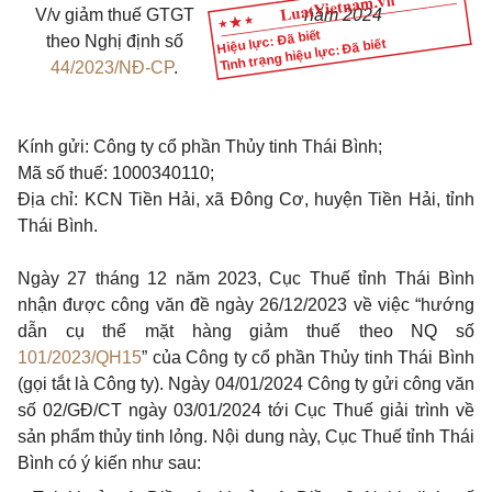
V/v
giảm thuế GTGT
năm 20
24
Hiệu lực: Đã biết
theo Nghị định số
Tình trạng hiệu lực: Đã biết
44/2023/NĐ-CP
.
Kính gửi: Công ty cổ phần Thủy tinh Thái Bình;
Mã số thuế: 1000340110;
Địa chỉ: KCN Tiền Hải, xã Đông Cơ, huyện Tiền Hải, tỉnh
Thái Bình.
Ngày 27 tháng 12 năm 2023, Cục Thuế tỉnh Thái Bình
nhận được công văn đề ngày 26/12/2023 về việc “hướng
dẫn cụ thể mặt hàng giảm thuế theo NQ số
101/2023/QH15
” của Công ty cổ phần Thủy tinh Thái Bình
(gọi tắt là Công ty). Ngày 04/01/2024 Công ty gửi công văn
số 02/GĐ/CT ngày 03/01/2024 tới Cục Thuế giải trình về
sản phẩm thủy tinh lỏng. Nội dung này, Cục Thuế tỉnh Thái
Bình có ý kiến như sau: