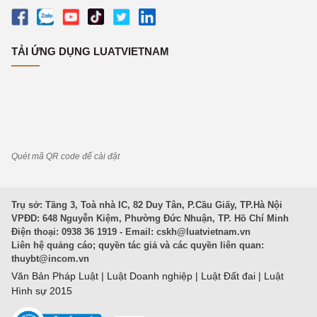
TẢI ỨNG DỤNG LUATVIETNAM
Quét mã QR code để cài đặt
Trụ sở: Tầng 3, Toà nhà IC, 82 Duy Tân, P.Cầu Giấy, TP.Hà Nội
VPĐD: 648 Nguyễn Kiệm, Phường Đức Nhuận, TP. Hồ Chí Minh
Điện thoại: 0938 36 1919 - Email:
cskh@luatvietnam.vn
Liên hệ quảng cáo; quyền tác giả và các quyền liên quan:
thuybt@incom.vn
Văn Bản Pháp Luật
|
Luật Doanh nghiệp
|
Luật Đất đai
|
Luật
Hình sự 2015