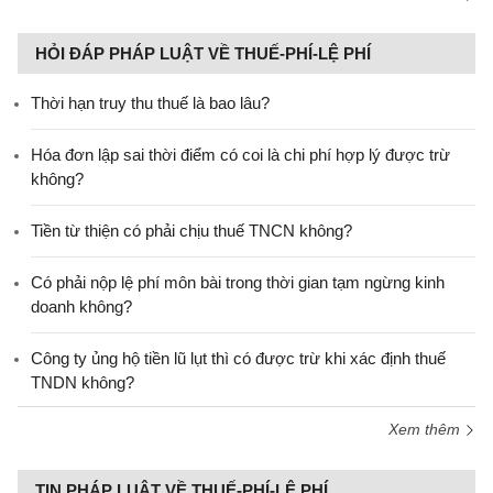
HỎI ĐÁP PHÁP LUẬT VỀ THUẾ-PHÍ-LỆ PHÍ
Thời hạn truy thu thuế là bao lâu?
Hóa đơn lập sai thời điểm có coi là chi phí hợp lý được trừ
không?
Tiền từ thiện có phải chịu thuế TNCN không?
Có phải nộp lệ phí môn bài trong thời gian tạm ngừng kinh
doanh không?
Công ty ủng hộ tiền lũ lụt thì có được trừ khi xác định thuế
TNDN không?
Xem thêm
TIN PHÁP LUẬT VỀ THUẾ-PHÍ-LỆ PHÍ