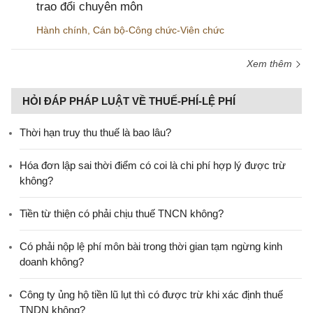
trao đổi chuyên môn
Hành chính
,
Cán bộ-Công chức-Viên chức
Xem thêm
HỎI ĐÁP PHÁP LUẬT VỀ THUẾ-PHÍ-LỆ PHÍ
Thời hạn truy thu thuế là bao lâu?
Hóa đơn lập sai thời điểm có coi là chi phí hợp lý được trừ
không?
Tiền từ thiện có phải chịu thuế TNCN không?
Có phải nộp lệ phí môn bài trong thời gian tạm ngừng kinh
doanh không?
Công ty ủng hộ tiền lũ lụt thì có được trừ khi xác định thuế
TNDN không?