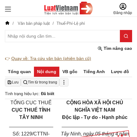
Đăng nhập
Văn bản pháp luật
Thuế-Phí-Lệ phí
Tìm nâng cao
👉
Quay về: Tra cứu văn bản (phiên bản cũ)
Tổng quan
Nội dung
VB gốc
Tiếng Anh
Lược đồ
Lưu
Tìm từ trong trang
Tình trạng hiệu lực:
Đã biết
TỔNG CỤC THUẾ
CỘNG HÒA XÃ HỘI CHỦ
CỤC THUẾ TỈNH
NGHĨA VIỆT NAM
TÂY NINH
Độc lập - Tự do - Hạnh phúc
________________
________________________
Số:
1229
/CT
TNI
-
Tây Ninh
, ngày
05
tháng
4
năm