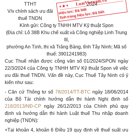
TTHT
20
24
Hiệu lực: Đã biết
V/v
chính sách ưu đãi
Tình trạng hiệu lực: Đã biết
thuế TNDN
Kính gửi: Công ty TNHH MTV Kỹ thuật Spon
(Địa chỉ: Lô 38B Khu chế xuất và Công nghiệp Linh Trung
III,
phường An
Tịnh, thị xã Trảng Bàng, tỉnh Tây Ninh; Mã số
thuế: 3901241983)
Cục Thuế nhận được công văn số 01/2024/SPON ngày
22/3/2024 của Công ty TNHH MTV Kỹ thuật Spon về việc
ưu đãi thuế TNDN. Vấn đề này, Cục Thuế Tây Ninh có ý
kiến như sau:
- Căn cứ Thông tư số
78/2014/TT-BTC
ngày 18/06/2014
của Bộ Tài chính hướng dẫn thi hành Nghị định số
218/2013/NĐ-CP
ngày 26/12/2013 của Chính phủ quy
định và hướng dẫn thi hành Luật thuế Thu nhập doanh
nghiệp (TNDN):
+Tại khoản 4, khoản 6 Điều 19 quy định về thuế suất ưu