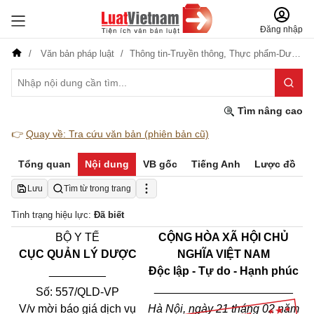
Đăng nhập
Văn bản pháp luật
Thông tin-Truyền thông,
Thực phẩm-Dược phẩm
Tìm nâng cao
👉
Quay về: Tra cứu văn bản (phiên bản cũ)
Tổng quan
Nội dung
VB gốc
Tiếng Anh
Lược đồ
Lưu
Tìm từ trong trang
Tình trạng hiệu lực:
Đã biết
BỘ Y TẾ
CỘNG HÒA XÃ HỘI CHỦ
CỤC QUẢN LÝ DƯỢC
NGHĨA VIỆT NAM
_________
Độc lập - Tự do - Hạnh phúc
______________________
Số: 557/QLD-VP
V/v mời báo giá dịch vụ
Hà Nội, ngày 21 tháng 02 năm