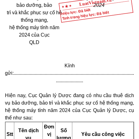
bảo dưỡng, bảo
2024
Hiệu lực: Đã biết
Tình trạng hiệu lực: Đã biết
trì và khắc phục sự cố hệ
thống mạng,
hệ thống máy tính năm
2024 của Cục
QLD
Kính
gửi:.................................................................................................
......................
Hiện nay, Cục Quản lý Dược đang có nhu cầu thuê dịch
vụ bảo dưỡng, bảo trì và khắc phục sự cố hệ thống mạng,
hệ thống máy tính năm 2024 của Cục Quản lý Dược, cụ
thể như sau:
Đơn
Tên dịch
Số
Stt
vị
Yêu cầu công việc
vụ
lượng