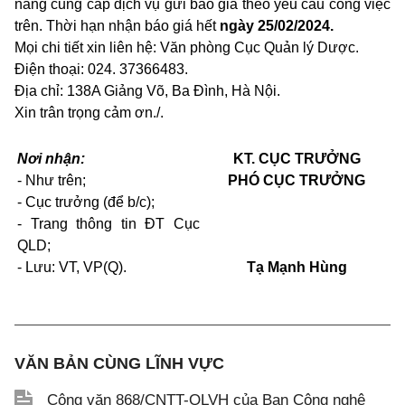
năng cung cấp dịch vụ gửi báo giá theo yêu cầu công việc
trên. Thời hạn nhận báo giá hết
ngày 25/02/2024.
Mọi chi tiết xin liên hệ: Văn phòng Cục Quản lý Dược.
Điện thoại: 024. 37366483.
Địa chỉ: 138A Giảng Võ, Ba Đình, Hà Nội.
Xin trân trọng cảm ơn./.
Nơi nhận:
KT. CỤC TRƯỞNG
- Như trên;
PHÓ CỤC TRƯỞNG
- Cục trưởng (để b/c);
-
Trang thông tin ĐT Cục
QLD;
-
Lưu: VT, VP(Q).
Tạ Mạnh Hùng
VĂN BẢN CÙNG LĨNH VỰC
Công văn 868/CNTT-QLVH của Ban Công nghệ