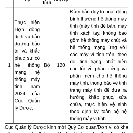
tính
Đảm bảo duy trì hoạt động
bình thường hệ thống máy
Thực hiện
tính (máy tính để bàn, máy
Hợp đồng
tính xách tay, không bao
dịch vụ bảo
gồm hệ thống máy chủ) và
dưỡng, bảo
hệ thống mạng ứng với
trì và khắc
các máy vi tính trên, theo
phục sự cố
dõi tình trạng, phát hiện
1
hệ thống
Bộ
120
các lỗi về phần cứng và
mạng, hệ
phần mềm cho hệ thống
thống máy
máy tính, thông báo về tình
tính năm
trạng máy tính để đưa ra
2024 của
hướng khắc phục, sửa
Cục Quản
chữa, thực hiện vệ sinh
lý Dược.
theo định kỳ toàn bộ hệ
thống máy vi tính.
Cục Quản lý Dược kính mời Quý Cơ quan/Đơn vị có khả