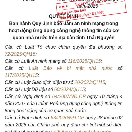
năm 2026
Hiệu lực: Đã biết
Tình trạng hiệu lực: Đã biết
QUYẾT ĐỊNH
Ban hành Quy định bảo đảm an ninh mạng trong
hoạt động ứng dụng công nghệ thông tin của cơ
quan nhà nước trên địa bàn tỉnh Thái Nguyên
Căn cứ Luật Tổ chức chính quyền địa phương số
72/2025/QH15
;
Căn cứ Luật An ninh mạng số
116/2025/QH15
;
Căn cứ
Luật Bảo vệ bí mật nhà nước
số
117/2025/QH15
;
Căn cứ Luật Giao dịch điện tử số
20/2023/QH15
;
Căn cứ Luật Dữ liệu số
60/2024/QH15
;
Căn cứ Nghị định số
64/2007/NĐ-CP
ngày 10 tháng 4
năm 2007 của Chính Phủ ứng dụng công nghệ thông tin
trong hoạt động của cơ quan nhà nước;
Căn cứ Nghị định số
63/2026/NĐ-CP
ngày 28 tháng 02
năm 2026 của Chính phủ quy định chi tiết một số điều
và biện pháp thi hành
Luật Bảo vệ bí mật nhà nước
;