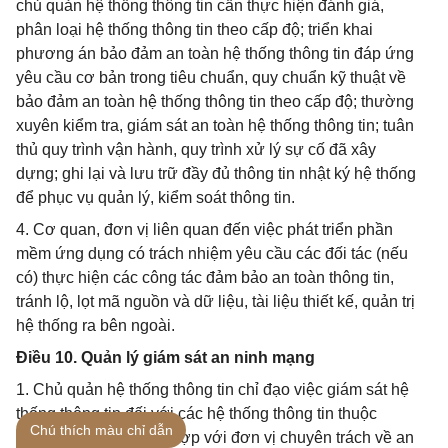
chủ quản hệ thống thông tin cần thực hiện đánh giá,
phân loại hệ thống thông tin theo cấp độ; triển khai
phương án bảo đảm an toàn hệ thống thông tin đáp ứng
yêu cầu cơ bản trong tiêu chuẩn, quy chuẩn kỹ thuật về
bảo đảm an toàn hệ thống thông tin theo cấp độ; thường
xuyên kiểm tra, giám sát an toàn hệ thống thông tin; tuân
thủ quy trình vận hành, quy trình xử lý sự cố đã xây
dựng; ghi lại và lưu trữ đầy đủ thông tin nhật ký hệ thống
để phục vụ quản lý, kiểm soát thông tin.
4. Cơ quan, đơn vị liên quan đến việc phát triển phần
mềm ứng dụng có trách nhiệm yêu cầu các đối tác (nếu
có) thực hiện các công tác đảm bảo an toàn thông tin,
tránh lộ, lọt mã nguồn và dữ liệu, tài liệu thiết kế, quản trị
hệ thống ra bên ngoài.
Điều 10. Quản lý giám sát an ninh mạng
1. Chủ quản hệ thống thông tin chỉ đạo việc giám sát hệ
thống thông tin đối với các hệ thống thông tin thuộc
Chú thích màu chỉ dẫn
phạm vi quản lý, phối hợp với đơn vị chuyên trách về an