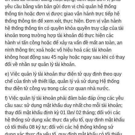
yêu cầu bằng văn bản gửi đơn vị chủ quản hệ thống
thông tin hoặc đơn vị được giao vận hành trực tiếp hệ
thống thông tin để xem xét, thực hiện. Đơn vị vận hành
hệ thống thông tin có quyền khóa quyền truy cập của tài
khoản trong trường hợp tài khoản đó thực hiện các
hành vi tấn công hoặc để xảy ra vấn đề mất an toàn, an
ninh thông tin; xoá hoặc vô hiệu hoá các tài khoản
không hoạt động sau 45 ngày hoặc ngay sau khi có thay
đổi về nhân sự quản lý tài khoản.
e) Việc quản lý tài khoản thư điện tử quy định theo quy
chế của tỉnh về thiết lập, quản lý và sử dụng Hệ thống
thư điện tử công vụ trong các cơ quan nhà nước.
f) Việc quản lý tài khoản phải đảm bảo đáp ứng các yêu
cầu sau: sử dụng mật khẩu duy nhất cho mỗi tài khoản;
thay đổi mật khẩu định kỳ 01 lần/ 02 tháng; đối với các
hệ thống sử dụng xác thực đa yếu tố, quy định mật khẩu
có tối thiểu 08 ký tự; đối với các hệ thống không sử
dụng xác thực đa yếu tố, quy định mật khẩu có tối thiểu