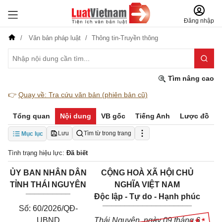
Đăng nhập
Văn bản pháp luật
Thông tin-Truyền thông
Tìm nâng cao
👉
Quay về: Tra cứu văn bản (phiên bản cũ)
Tổng quan
Nội dung
VB gốc
Tiếng Anh
Lược đồ
Lưu
Tìm từ trong trang
Mục lục
Tình trạng hiệu lực:
Đã biết
ỦY BAN NHÂN DÂN
CỘNG HOÀ XÃ HỘI CHỦ
TỈNH THÁI NGUYÊN
NGHĨA VIỆT NAM
__________
Độc lập - Tự do - Hạnh phúc
____________________
Số: 60/2026/QĐ-
UBND
Thái Nguyên, ngày 09 tháng 6