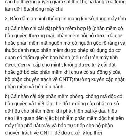
cán bộ thường xuyên giám sát thiết bị, hạ tầng của trung
tâm dữ liệu/phòng máy chủ.
2. Bảo đảm an ninh thông tin mạng khi sử dụng máy tính
a) Cá nhân chỉ cài đặt phần mềm hợp lệ (phần mềm có
bản quyền thương mại, phần mềm nội bộ được đầu tư
hoặc phần mềm mã nguồn mở có nguồn gốc rõ ràng) và
thuộc danh mục phần mềm được phép sử dụng do cơ
quan có thẩm quyền ban hành (nếu có) trên máy tính
được đơn vị cấp cho mình; không được tự ý cài đặt
hoặc gỡ bỏ các phần mềm khi chưa có sự đồng ý của
bộ phận chuyên trách về CNTT; thường xuyên cập nhật
phần mềm và hệ điều hành.
b) Cá nhân cài đặt phần mềm phòng, chống mã độc có
bản quyền và thiết lập chế độ tự động cập nhật cơ sở
dữ liệu cho phần mềm; khi phát hiện bất kỳ dấu hiệu
nào liên quan đến việc bị nhiễm phần mềm độc hại trên
máy tính phải tắt máy và báo trực tiếp cho bộ phận
chuyên trách về CNTT để được xử lý kịp thời.