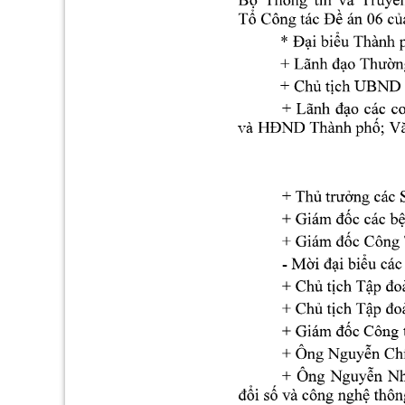
* 
+ 
U
+ 
và 
+ 
- 
Công 