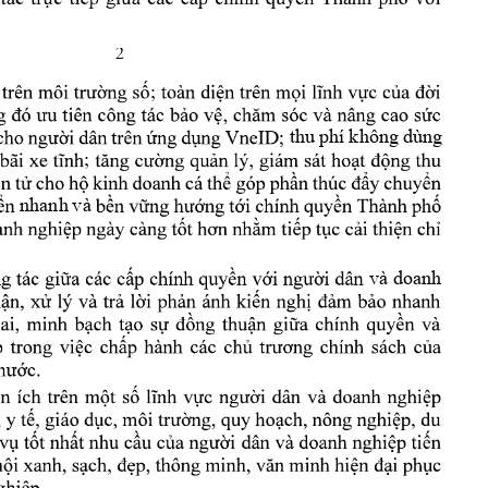
2
; 
thu
p
hí 
không 
dùng 
; 
nhanh 
v
à 
và doanh 