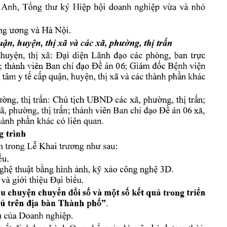
; thành v
iên 
B
 06
; 
xã, 
trong 
.