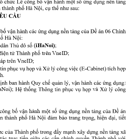
 (
;  
iHaNoi)
 trên VneID; 
-
: 
aNoi); 
và 
hành 