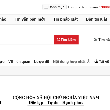
|
Danh mục
Tổng đài trực tuyến
19006
hảo
Tin văn bản mới
Tin pháp luật
Bản tin luật
Tìm kiếm
Tìm nâ
lực
VB liên quan
Lược đồ
Nội dung hợp nhất
Tải về
- 
- 