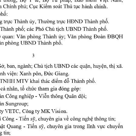
ành chính. 
. 
3
. 
- 
ty
 VETC, Công ty MK Vision. 
- 
- 
; 