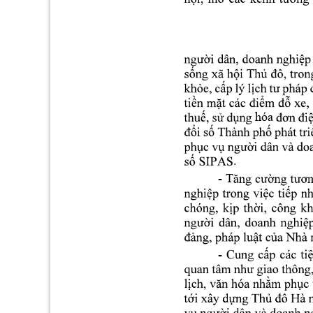
hóa 
. 
- 
T
- 