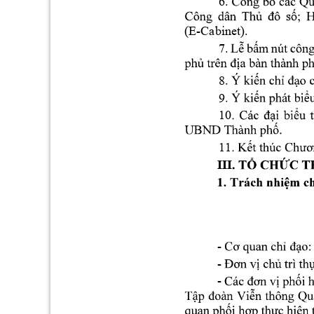
6. 
(E-Cabinet). 
7
8
9
10
11
III
- 
- 
- 