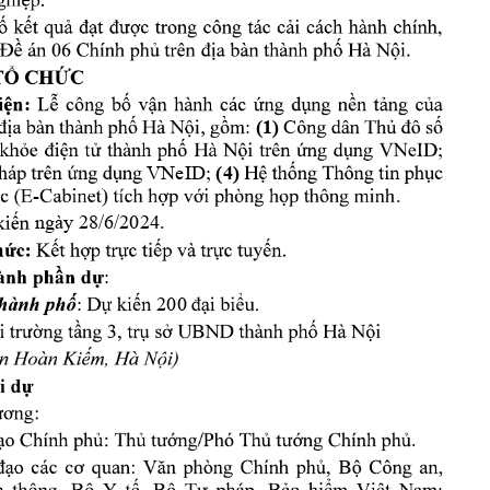
: 
: 
C
(1)
; 
VNeID; 
(4)
-
. 
ngày 28/6/2024. 
:  
: 
200 
. 
, 
;         