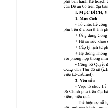
+ 
+ 
+ 
- 
Công 
(iH
E-Cabinet). 
- 
. 
- 