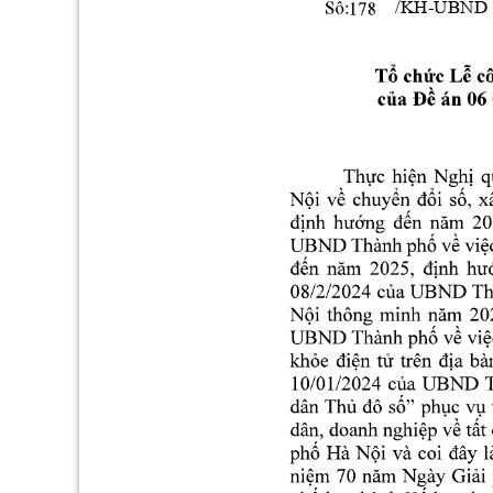
      /KH-U
BND 