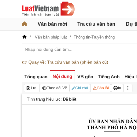
Văn bản mới
Tra cứu văn bản
Dự t
Văn bản pháp luật
Thông tin-Truyền thông
👉
Quay về: Tra cứu văn bản (phiên bản cũ)
Nội dung
Tổng quan
VB gốc
Tiếng Anh
Hiệu 
Lưu
Theo dõi VB
Ghi chú
Báo lỗi
In
Tình trạng hiệu lực:
Đã biết