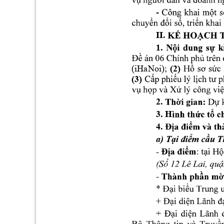
- 
II. 
1. 
(iHaNoi); 
(2)
(3)
2. 
3. H
4. 
a) 
- 
- 
* 
+ 