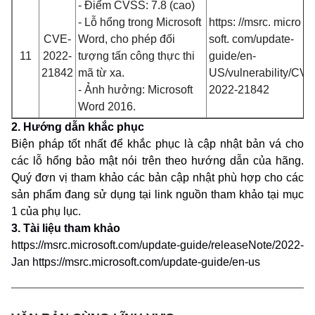
- Điểm CVSS: 7.8 (cao)
- Lỗ hổng trong Microsoft
https: //msrc. micro
CVE-
Word, cho phép đối
soft. com/update-
11
2022-
tượng tấn công thực thi
guide/en-
21842
mã từ xa.
US/vulnerability/CVE
- Ảnh hưởng: Microsoft
2022-21842
Word 2016.
2. Hướng dẫn khắc phục
Biện pháp tốt nhất để khắc phục là cập nhật bản vá cho
các lỗ hổng bảo mật nói trên theo hướng dẫn của hãng.
Quý đơn vị tham khảo các bản cập nhật phù hợp cho các
sản phẩm đang sử dụng tại link nguồn tham khảo tại mục
1 của phụ lục.
3. Tài liệu tham khảo
https://msrc.microsoft.com/update-guide/releaseNote/2022-
Jan https://msrc.microsoft.com/update-guide/en-us