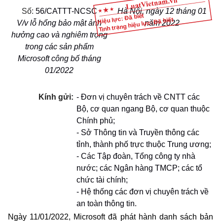
Số:
56/CATTT-NCSC
Hà Nội, ngày 12 tháng 01
Hiệu lực: Đã biết
Tình trạng hiệu lực: Đã biết
V/v lỗ hổng bảo mật ảnh
năm 2022
hưởng cao và nghiêm trọng
trong các sản phẩm
Microsoft công bố tháng
01/2022
Kính gửi:
- Đơn vị chuyên trách về CNTT các
Bộ, cơ quan ngang Bộ, cơ quan thuộc
Chính phủ;
- Sở Thông tin và Truyền thông các
tỉnh, thành phố trực thuộc
Trung ương;
- Các Tập đoàn, Tổng công ty nhà
nước; các Ngân hàng
TMCP; các tổ
chức tài chính;
- Hệ thống các đơn vị chuyên trách về
an toàn thông tin.
Ngày 11/01/2022, Microsoft đã phát hành danh sách bản