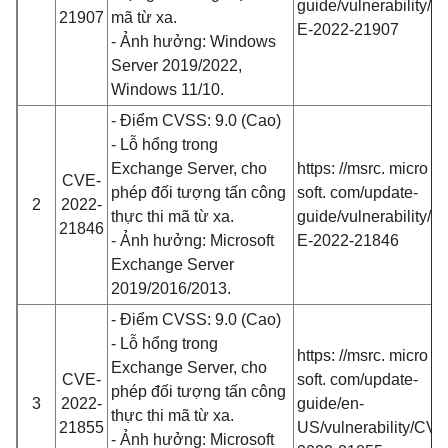
guide/vulnerability/C
21907
mã từ xa.
E-2022-21907
- Ảnh hưởng: Windows
Server 2019/2022,
Windows 11/10.
- Điểm CVSS: 9.0 (Cao)
- Lỗ hổng trong
Exchange Server, cho
https: //msrc. micro
CVE-
phép đối tượng tấn công
soft. com/update-
2
2022-
thực thi mã từ xa.
guide/vulnerability/C
21846
- Ảnh hưởng: Microsoft
E-2022-21846
Exchange Server
2019/2016/2013.
- Điểm CVSS: 9.0 (Cao)
- Lỗ hổng trong
https: //msrc. micro
Exchange Server, cho
CVE-
soft. com/update-
phép đối tượng tấn công
3
2022-
guide/en-
thực thi mã từ xa.
21855
US/vulnerability/CVE
- Ảnh hưởng: Microsoft