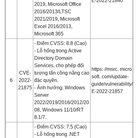
E-2022-21840
2019, Microsoft Office
2016/2013/LTSC
2021/2019, Microsoft
Excel 2016/2013,
Microsoft 365
- Điểm CVSS: 8.8 (Cao)
- Lỗ hổng trong Active
Directory Domain
Services, cho phép đối
https: //msrc. micro
CVE-
tượng tấn công nâng cao
soft. com/update-
6
2022-
đặc quyền.
guide/vulnerability/C
21875
- Ảnh hưởng: Windows
E-2022-21857
Server
2022/2019/2016/2012/20
08, Windows 11/10/RT
8.1/7.
- Điểm CVSS: 7.5 (Cao)
- Lỗ hổng trong .NET