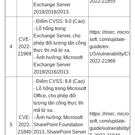
2022-21855
Exchange Server
2019/2016/2013.
- Điểm CVSS: 9.0 (Cao)
- Lỗ hổng trong
https: //msrc. micro
Exchange Server, cho
CVE-
soft. com/update-
phép đối tượng tấn công
4
2022-
guide/en-
thực thi mã từ xa.
21969
US/vulnerability/CVE
- Ảnh hưởng: Microsoft
2022-21969
Exchange Server
2019/2016/2013.
- Điểm CVSS: 8.8 (Cao)
- Lỗ hổng trong Microsoft
Office, cho phép đối
tượng tấn công thực thi
mã từ xa.
https: //msrc. micro
CVE-
- Ảnh hưởng: Microsoft
soft. com/update-
5
2022-
SharePoint Foundation
guide/vulnerability/C
21840
2013, SharePoint Server