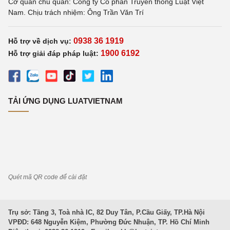
Cơ quan chủ quản: Công ty Cổ phần Truyền thông Luật Việt
Nam. Chịu trách nhiệm: Ông Trần Văn Trí
0938 36 1919
Hỗ trợ về dịch vụ:
1900 6192
Hỗ trợ giải đáp pháp luật:
TẢI ỨNG DỤNG LUATVIETNAM
Quét mã QR code để cài đặt
Trụ sở: Tầng 3, Toà nhà IC, 82 Duy Tân, P.Cầu Giấy, TP.Hà Nội
VPĐD: 648 Nguyễn Kiệm, Phường Đức Nhuận, TP. Hồ Chí Minh