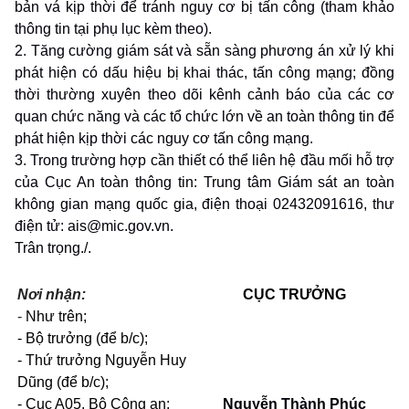
bản vá kịp thời để tránh nguy cơ bị tấn công (tham khảo
thông tin tại phụ lục kèm theo).
2. Tăng cường giám sát và sẵn sàng phương án xử lý khi
phát hiện có dấu hiệu bị khai thác, tấn công mạng; đồng
thời thường xuyên theo dõi kênh cảnh báo của các cơ
quan chức năng và các tổ chức lớn về an toàn thông tin để
phát hiện kịp thời các nguy cơ tấn công mạng.
3. Trong trường hợp cần thiết có thể liên hệ đầu mối hỗ trợ
của Cục An toàn thông tin: Trung tâm Giám sát an toàn
không gian mạng quốc gia, điện thoại
02432091616, thư
điện tử:
ais@mic.gov.vn
.
Trân trọng./.
Nơi nhận:
CỤC TRƯỞNG
-
Như trên;
- Bộ trưởng (để b/c);
- Thứ trưởng Nguyễn Huy
Dũng (để b/c);
- Cục A05, Bộ Công an;
Nguyễn Thành Phúc