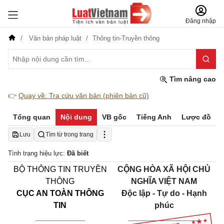
Đăng nhập
Văn bản pháp luật
Thông tin-Truyền thông
Tìm nâng cao
👉
Quay về: Tra cứu văn bản (phiên bản cũ)
Tổng quan
Nội dung
VB gốc
Tiếng Anh
Lược đồ
Lưu
Tìm từ trong trang
Tình trạng hiệu lực:
Đã biết
BỘ THÔNG TIN TRUYỀN
CỘNG HÒA XÃ HỘI CHỦ
THÔNG
NGHĨA VIỆT NAM
CỤC AN TOÀN THÔNG
Độc lập - Tự do - Hạnh
TIN
phúc
___________
________________