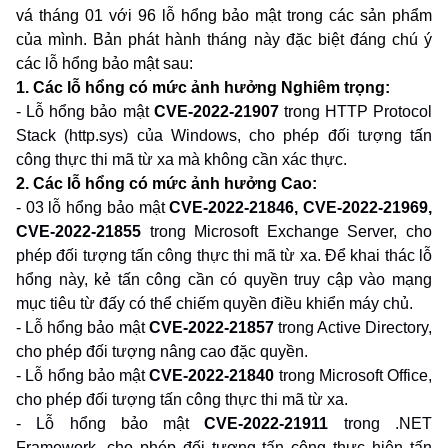
vá tháng 01 với 96 lỗ hổng bảo mật trong các sản phẩm
của mình. Bản phát hành tháng này đặc biệt đáng chú ý
các lỗ hổng bảo mật sau:
1. Các lỗ hổng có mức ảnh hưởng Nghiêm trọng:
- Lỗ hổng bảo mật
CVE-2022-21907
trong HTTP Protocol
Stack (http.sys)
của Windows, cho phép đối tượng tấn
công thực thi mã từ xa mà không cần xác thực.
2. Các lỗ hổng có mức ảnh hưởng Cao:
- 03 lỗ hổng bảo mật
CVE-2022-21846, CVE-2022-21969,
CVE-2022-21855
trong Microsoft Exchange Server, cho
phép đối tượng tấn công thực thi mã từ xa. Để khai thác lỗ
hổng này, kẻ tấn công cần có quyền truy cập vào mạng
mục tiêu từ đấy có thể chiếm quyền điều khiển máy chủ.
- Lỗ hổng bảo mật
CVE-2022-21857
trong Active Directory,
cho phép đối tượng nâng cao đặc quyền.
- Lỗ hổng bảo mật
CVE-2022-21840
trong Microsoft Office,
cho phép đối tượng tấn công thực thi mã từ xa.
- Lỗ hổng bảo mật
CVE-2022-21911
trong .NET
Framework, cho phép đối tượng tấn công thực hiện tấn