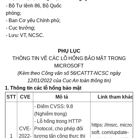
- Bộ Tư lệnh 86, Bộ Quốc
phòng;
- Ban Cơ yếu Chính phủ;
- Cục trưởng;
- Lưu: VT, NCSC.
PHỤ LỤC
THÔNG TIN VỀ CÁC LỖ HỔNG BẢO MẬT TRONG
MICROSOFT
(Kèm theo Công văn số 56/CATTT-NCSC ngày
12/01/2022
của Cục An toàn thông tin)
1. Thông tin các lỗ hổng bảo mật
STT
CVE
Mô tả
Link tham khảo
- Điểm CVSS: 9.8
(Nghiêm trọng)
- Lỗ hổng trong HTTP
https: //msrc. micro
CVE-
Protocol, cho phép đối
soft. com/update-
1
2022-
tượng tấn công thực thi