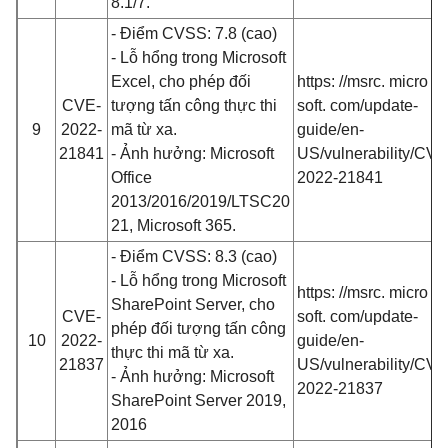
8.1/7.
- Điểm CVSS: 7.8 (cao)
- Lỗ hổng trong Microsoft
Excel, cho phép đối
https: //msrc. micro
CVE-
tượng tấn công thực thi
soft. com/update-
9
2022-
mã từ xa.
guide/en-
21841
- Ảnh hưởng: Microsoft
US/vulnerability/CVE
Office
2022-21841
2013/2016/2019/LTSC20
21, Microsoft 365.
- Điểm CVSS: 8.3 (cao)
- Lỗ hổng trong Microsoft
https: //msrc. micro
SharePoint Server, cho
CVE-
soft. com/update-
phép đối tượng tấn công
10
2022-
guide/en-
thực thi mã từ xa.
21837
US/vulnerability/CVE
- Ảnh hưởng: Microsoft
2022-21837
SharePoint Server 2019,
2016