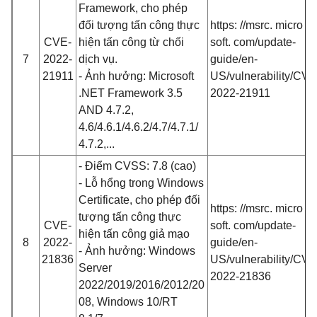
Framework, cho phép
đối tượng tấn công thực
https: //msrc. micro
CVE-
hiện tấn công từ chối
soft. com/update-
7
2022-
dịch vụ.
guide/en-
21911
- Ảnh hưởng: Microsoft
US/vulnerability/CVE
.NET Framework 3.5
2022-21911
AND 4.7.2,
4.6/4.6.1/4.6.2/4.7/4.7.1/
4.7.2,...
- Điểm CVSS: 7.8 (cao)
- Lỗ hổng trong Windows
Certificate, cho phép đối
https: //msrc. micro
tượng tấn công thực
CVE-
soft. com/update-
hiện tấn công giả mạo
8
2022-
guide/en-
- Ảnh hưởng: Windows
21836
US/vulnerability/CVE
Server
2022-21836
2022/2019/2016/2012/20
08, Windows 10/RT