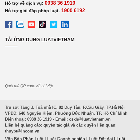
0938 36 1919
Hỗ trợ về dịch vụ:
1900 6192
Hỗ trợ giải đáp pháp luật:
TẢI ỨNG DỤNG LUATVIETNAM
Quét mã QR code để cài đặt
Trụ sở: Tầng 3, Toà nhà IC, 82 Duy Tân, P.Cầu Giấy, TP.Hà Nội
VPĐD: 648 Nguyễn Kiệm, Phường Đức Nhuận, TP. Hồ Chí Minh
Điện thoại: 0938 36 1919 - Email:
cskh@luatvietnam.vn
Liên hệ quảng cáo; quyền tác giả và các quyền liên quan:
thuybt@incom.vn
Văn Bản Pháp Luật
|
Luật Doanh nghiệp
|
Luật Đất đai
|
Luật