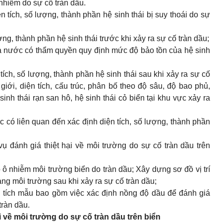
 nhiễm do sự cố tràn dầu.
̣n tích, số lượng, thành phần hệ sinh thái bị suy thoái do sự
ượng, thành phần hệ sinh thái trước khi xảy ra sự cố tràn dầu;
 nước có thẩm quyền quy định mức độ bảo tồn của hệ sinh
n tích, số lượng, thành phần hệ sinh thái sau khi xảy ra sự cố
giới, diện tích, cấu trúc, phân bố theo độ sâu, độ bao phủ,
 sinh thái rạn san hô, hệ sinh thái cỏ biển tại khu vực xảy ra
khác có liên quan đến xác định diện tích, số lượng, thành phần
 đánh giá thiệt hại về môi trường do sự cố tràn dầu trên
̣ ô nhiễm môi trường biển do tràn dầu; Xây dựng sơ đồ vị trí
rạng môi trường sau khi xảy ra sự cố tràn dầu;
 tích mẫu bao gồm việc xác định nồng độ dầu để đánh giá
tràn dầu.
i về môi trường do sự cố tràn dầu trên biển