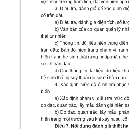
vực môi trường trầm tích, đất ven biển bị ô
3. Điều tra, đánh giá để xác định diê
cố tràn dầu
a) Điều tra, đánh giá diện tích, số l
b) Văn bản của cơ quan quản lý nhà
thái tự nhiên;
c) Thông tin, dữ liệu hiện trạng diệ
tràn dầu; Bản đồ hiện trạng phạm vi, ranh 
hiện trạng hệ sinh thái rừng ngập mặn, hệ
sự cố tràn dầu;
d) Các thông tin, tài liệu, dữ liệu 
hệ sinh thái bị suy thoái do sự cố tràn dầu.
4. Xác định mức độ ô nhiễm phục vụ
biển
a) Xác định phạm vi điều tra mức đô
đo đạc, quan trắc, lấy mẫu đánh giá hiện t
b) Đo đạc, quan trắc, lấy mẫu, phân
hiện trạng môi trường sau khi xảy ra sự cố 
Điều 7. Nội dung đánh giá thiệt hạ