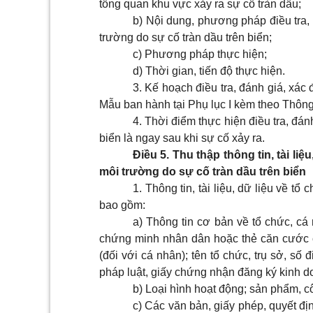
tổng quan khu vực xảy ra sự cố tràn dầu;
b) Nội dung, phương pháp điều tra, đ
trường do sự cố tràn dầu trên biển;
c) Phương pháp thực hiện;
d) Thời gian, tiến độ thực hiện.
3. Kế hoạch điều tra, đánh giá, xác
Mẫu ban hành tại Phụ lục I kèm theo Thông 
4. Thời điểm thực hiện điều tra, đánh
biển là ngay sau khi sự cố xảy ra.
Điều 5. Thu thập thông tin, tài liệ
môi trường do sự cố tràn dầu trên biển
1. Thông tin, tài liệu, dữ liệu về t
bao gồm:
a) Thông tin cơ bản về tổ chức, ca
chứng minh nhân dân hoặc thẻ căn cước cô
(đối với cá nhân); tên tổ chức, trụ sở, số
pháp luật, giấy chứng nhận đăng ký kinh d
b) Loại hình hoạt động; sản phẩm, côn
c) Các văn bản, giấy phép, quyết đị