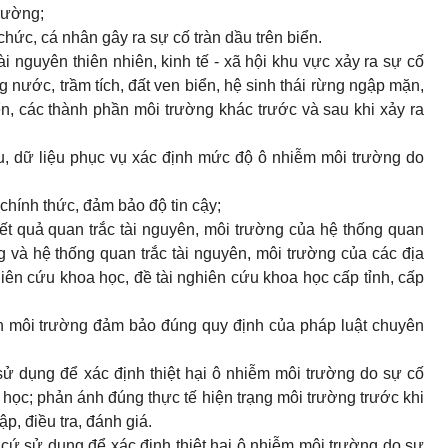
rường;
 chức, cá nhân gây ra sự cố tràn dầu trên biển.
tài nguyên thiên nhiên, kinh tế - xã hội khu vực xảy ra sự cố
ng nước, trầm tích, đất ven biển, hệ sinh thái rừng ngập mặn,
iển, các thành phần môi trường khác trước và sau khi xảy ra
iệu, dữ liệu phục vụ xác định mức độ ô nhiễm môi trường do
chính thức, đảm bảo độ tin cậy;
 kết quả quan trắc tài nguyên, môi trường của hệ thống quan
 và hệ thống quan trắc tài nguyên, môi trường của các địa
ên cứu khoa học, đề tài nghiên cứu khoa học cấp tỉnh, cấp
tích môi trường đảm bảo đúng quy định của pháp luật chuyên
̣c sử dụng để xác định thiệt hại ô nhiễm môi trường do sự cố
 học; phản ánh đúng thực tế hiện trạng môi trường trước khi
ập, điều tra, đánh giá.
́ng cứ sử dụng để xác định thiệt hại ô nhiễm môi trường do sự