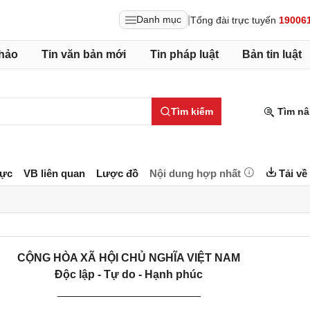
|
Danh mục
Tổng đài trực tuyến
19006
hảo
Tin văn bản mới
Tin pháp luật
Bản tin luật
Tìm kiếm
Tìm nâ
lực
VB liên quan
Lược đồ
Nội dung hợp nhất
Tải về
CỘNG HÒA XÃ HỘI CHỦ NGHĨA VIỆT NAM
Độc lập - Tự do - Hạnh phúc
_______________________