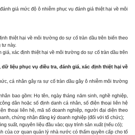
ánh giá mức độ ô nhiễm phục vụ đánh giá thiệt hại về môi
 định thiệt hại về môi trường do sự cố tràn dầu trên biển theo
tư này.
 giá, xác định thiệt hại về môi trường do sự cố tràn dầu trên
u, dữ liệu phục vụ điều tra, đánh giá, xác định thiệt hại về
ổ chức, cá nhân gây ra sự cố tràn dầu gây ô nhiễm môi trường
́ nhân bao gồm: Họ tên, ngày tháng năm sinh, nghề nghiệp,
ng dân hoặc số định danh cá nhân, số điện thoại liên hệ
 điện thoại liên hệ, mã số doanh nghiệp, người đại diện theo
oanh, chứng nhận đăng ký doanh nghiệp (đối với tổ chức);
g suất, nguyên liệu đầu vào; quy trình sản xuất (nếu có);
nh của cơ quan quản lý nhà nước có thẩm quyền cấp cho tổ