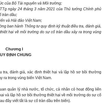
ức của Bộ Tài nguyên và Môi trường;
-TTg ngày 24 tháng 3 năm 2021 của Thủ tướng Chính phủ
 tràn dầu;
iển và Hải đảo Việt Nam;
ng ban hành Thông tư quy định kỹ thuật điều tra, đánh giá,
 thiệt hại về môi trường do sự cố tràn dầu xảy ra trong vùng
Chương I
UY ĐỊNH CHUNG
tra, đánh giá, xác định thiệt hại và lập hồ sơ bồi thường
xảy ra trong vùng biển Việt Nam.
an quản lý nhà nước, tổ chức, cá nhân có hoạt động liên
t hại và lập hồ sơ bồi thường thiệt hại về môi trường do sự cố
u đây viết tắt là sự cố tràn dầu trên biển).