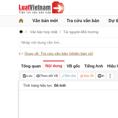
Văn bản mới
Tra cứu văn bản
Dự t
Văn bản hợp nhất
Tài nguyên-Môi trường
👉
Quay về: Tra cứu văn bản (phiên bản cũ)
Nội dung
Tổng quan
VB gốc
Tiếng Anh
Hiệu 
Lưu
Theo dõi VB
Ghi chú
Báo lỗi
In
Tình trạng hiệu lực:
Đã biết