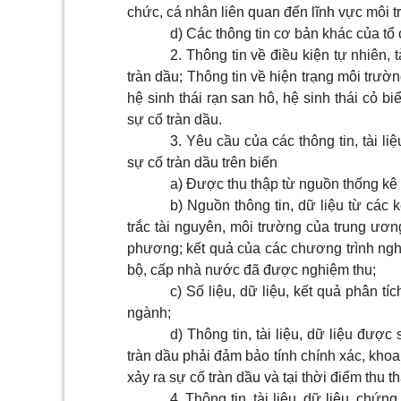
chức, cá nhân liên quan đến lĩnh vực môi t
d) Các thông tin cơ bản khác của tổ
2. Thông tin về điều kiện tự nhiên, 
tràn dầu; Thông tin về hiện trạng môi trườ
hệ sinh thái rạn san hô, hệ sinh thái cỏ b
sự cố tràn dầu.
3. Yêu cầu của các thông tin, tài l
sự cố tràn dầu trên biển
a) Được thu thập từ nguồn thống kê 
b) Nguồn thông tin, dữ liệu từ các
trắc tài nguyên, môi trường của trung ương
phương; kết quả của các chương trình nghi
bộ, cấp nhà nước đã được nghiệm thu;
c) Số liệu, dữ liệu, kết quả phân 
ngành;
d) Thông tin, tài liệu, dữ liệu đươ
tràn dầu phải đảm bảo tính chính xác, khoa
xảy ra sự cố tràn dầu và tại thời điểm thu th
4. Thông tin, tài liệu, dữ liệu, chư