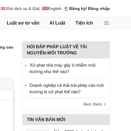
|
|
192
Gói dịch vụ & Giá
English
Đăng ký
/ Đăng nhập
Luật sư tư vấn
AI Luật
Tiện ích
HỎI ĐÁP PHÁP LUẬT VỀ TÀI
ng cao
NGUYÊN-MÔI TRƯỜNG
Xử phạt nhà máy gây ô nhiễm môi
trường như thế nào?
Doanh nghiệp xả thải trái phép vào môi
trường bị xử phạt thế nào?
Xem thêm
TIN VĂN BẢN MỚI