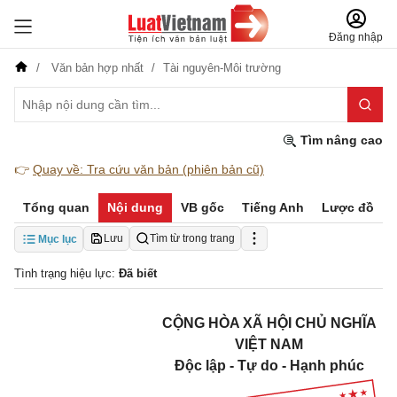
Đăng nhập
Văn bản hợp nhất
Tài nguyên-Môi trường
Tìm nâng cao
👉
Quay về: Tra cứu văn bản (phiên bản cũ)
Tổng quan
Nội dung
VB gốc
Tiếng Anh
Lược đồ
Lưu
Tìm từ trong trang
Mục lục
Tình trạng hiệu lực:
Đã biết
CỘNG HÒA XÃ HỘI CHỦ NGHĨA
VIỆT NAM
Độc lập - Tự do - Hạnh phúc