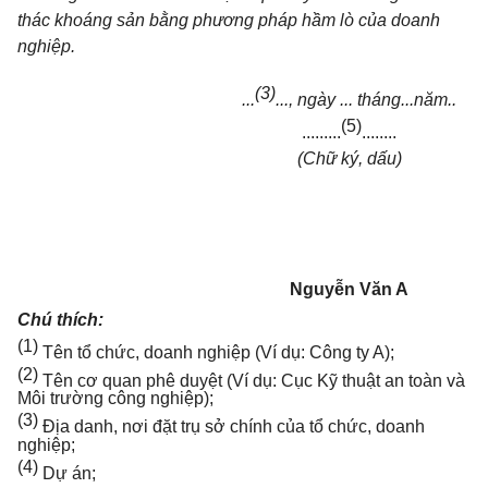
thác khoáng sản bằng phương pháp hầm lò của doanh
nghiệp.
(3)
...
...,
ngày ... tháng...năm..
(5)
.........
........
(Chữ ký, dấu)
Nguyễn Văn A
Chú thích:
(1)
Tên tổ chức, doanh nghiệp (Ví dụ: Công ty A);
(2)
Tên cơ quan phê duyệt (Ví dụ: Cục Kỹ thuật an toàn và
Môi trường công nghiệp);
(3)
Địa danh, nơi đặt trụ sở chính của tổ chức, doanh
nghiệp;
(4)
Dự án;