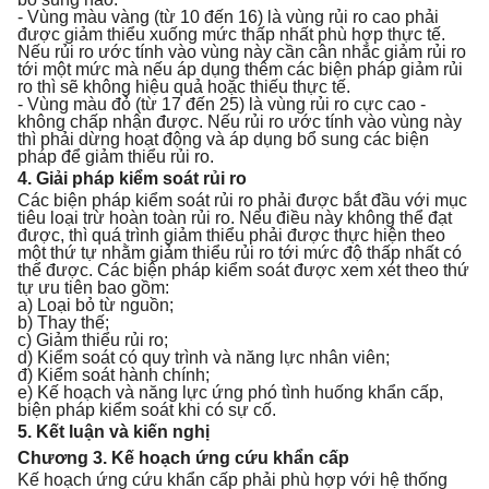
- Vùng màu vàng (từ 10 đến 16) là vùng rủi ro cao phải
được giảm thiểu xuống mức thấp nhất phù hợp thực tế.
Nếu rủi ro ước tính vào vùng này cần cân nhắc giảm rủi ro
tới một mức mà nếu áp dụng thêm các biện pháp giảm rủi
ro thì sẽ không hiệu quả hoặc thiếu thực tế.
- Vùng màu đỏ (từ 17 đến 25) là vùng rủi ro cực cao -
không chấp nhận được. Nếu rủi ro ước tính vào vùng này
thì phải dừng hoạt động và áp dụng bổ sung các biện
pháp để giảm thiểu rủi ro.
4. Giải pháp kiểm soát rủ
i
ro
Các biện pháp kiểm soát rủi ro phải được bắt đầu với mục
tiêu loại trừ hoàn toàn rủi ro. Nếu điều này không thể đạt
được, thì quá trình giảm thiểu phải được thực hiện theo
một thứ tự nhằm giảm thiểu rủi ro tới mức độ thấp nhất có
thể được. Các biện pháp kiểm soát được xem xét theo thứ
tự ưu tiên bao gồm:
a) Loại bỏ từ nguồn;
b) Thay thế;
c) Giảm thiểu rủi ro;
d) Kiểm soát có quy trình và năng lực nhân viên;
đ) Kiểm soát hành chính;
e) Kế hoạch và năng lực ứng phó tình huống khẩn cấp,
biện pháp kiểm soát khi có sự cố.
5. Kết luận và kiến nghị
Chương 3. Kế hoạch ứng cứu khẩn cấp
Kế hoạch ứng cứu khẩn cấp phải phù hợp với hệ thống