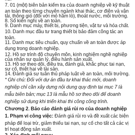
7. 01 (một) biên bản kiểm
tr
a của doanh nghiệp về kỹ thuật
an toàn theo từng chuyên ngành khai thác, cơ điện và vận
tải, thông gió (đối với mỏ hầm lò), thoát nước, môi trường.
8. Sổ kiến nghị về an toàn.
9. Danh mục máy, thiết bị, phương tiện, vật tư và hóa chất.
10. Danh mục đầu tư
tr
ang thiết bị bảo đảm công tác an
toàn.
11. Danh mục tiêu chuẩn, quy chuẩn về an toàn được áp
dụng
tro
ng doanh nghiệp.
12. Hồ sơ trình độ chuyên môn, kinh nghiệm nghề nghiệp
của nhân sự quản lý, điều hành sản xuất.
13. Hồ sơ theo dõi, điều tra, đánh giá, khắc phục tai nạn,
sự cố, thiệt hại về tài sản.
14. Đánh giá sự tuân thủ pháp luật về an toàn, môi trường.
* Ghi chú:
Đối với dự án đầu tư khai thác mới, doanh
nghiệp chỉ cần xây dựng nội dung quy định tại mục 7 là
m
ẫ
u biên bản; mục 13 là m
ẫ
u hồ sơ theo dõi để doanh
nghiệp sử dụng khi triển khai thi công công trình.
Chương 2. Báo cáo đánh giá rủ
i
ro của doanh nghiệp
1. Phạm vi công việc:
Đánh giá rủi ro và đề xuất các biện
pháp đ
ể
loại trừ, giảm thiểu tai nạn, sự c
ố
cho t
ấ
t cả các vị
trí hoạt động sản xuất.