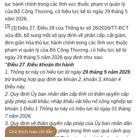
tục hành chính trong các lĩnh vực thuộc phạm vi quản lý
của Bộ Công Thương, có hiệu lực kể từ ngày 29 tháng 5
năm 2026.
[3]
[3]
Điều 27, Điều 28 của Thông tư số 26/2026/TT-BCT
sửa đổi, bổ sung một số quy định về phân
cấp, cắt giảm,
đơn giản h
ó
a thủ tục hành chính trong các lĩnh vực thuộc
phạm vi quản lý của Bộ C
ô
ng Thương, có hiệu lực kể từ
ngày 29 tháng 5 năm 2026 quy định như sau:
“Điều 27. Điều khoản thi hành
1. Thông tư n
à
y có hiệu lực từ ngày
29 tháng 5 năm 2026
trừ trường hợp quy định tại khoản 2, khoản 3, khoản 4
Điều này.
2. Q
uy
định Ủy ban nh
â
n dân cấp t
ỉ
nh có thẩm quyền cấp
giấy phép xuất khẩu, nhập khẩu vật liệu n
ổ
công nghiệp tại
khoản
1
Điều
1
Thông tư này có hiệu lực từ ngày 01 tháng
7 năm 2026.
3. Quy định v
ề
th
ẩ
m quy
ề
n cấp phép của Ủy ban nhân dân
cấp tỉnh đ
ố
i với các giấy phép trong lĩnh vực quá cảnh quy
Chú thích màu chỉ dẫn