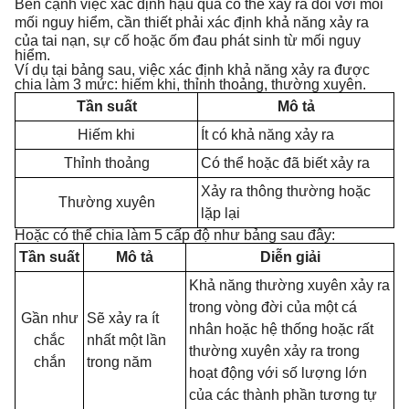
Bên cạnh việc xác định hậu quả có thể xảy ra đối với mỗi
mối nguy hiểm,
cần thiết phải xác định khả năng xảy ra
của tai nạn, sự cố hoặc ốm đau phát sinh từ mối nguy
hiểm.
Ví dụ tại bảng sau, việc xác định khả năng xảy ra được
chia làm 3 mức: hiếm khi, thỉnh thoảng, thường xuyên.
Tần suất
Mô tả
Hiếm khi
Ít có khả năng xảy ra
Thỉnh thoảng
Có thể hoặc đã biết xảy ra
Xảy ra thông thường hoặc
Thường xuyên
lặp lại
Hoặc có thể chia làm 5 cấp độ như bảng sau đây:
Tần suất
Mô tả
Diễn giải
Khả năng thường xuyên xảy ra
trong vòng đời của một cá
Gần như
Sẽ xảy ra ít
nhân hoặc hệ thống hoặc rất
chắc
nhất một lần
thường xuyên xảy ra trong
chắn
trong năm
hoạt động với số lượng lớn
của các thành phần tương tự