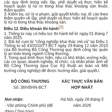
các quy định trong việc lập, phê duyệt và thực hiện kế
hoạch quản lý rủi ro trong khai thác khoáng sản thuộc
thẩm quyền.
3. Kiểm tra, xử lý vi phạm, giải quyết khiếu nại, tố cáo theo
thẩm quyền về lập, phê duyệt và thực hiện kế hoạch quản
lý rủi ro trong khai thác khoáng sản.
[3]
Điều 12. Điều khoản thi hành
1. Thông tư này có hiệu lực thi hành kể từ ngày 01 tháng 7
năm 2025.
2. Bãi bỏ cụm từ “công nghiệp khai thác mỏ và” tại Điều 1
Thông tư số 43/2010/TT-BCT ngày 29 tháng 12 năm 2010
của Bộ trưởng Bộ Công Thương quy định công tác quản
lý an toàn trong ngành Công thương.
3. Trong quá trình thực hiện, nếu có khó khăn, vướng mắc,
các cơ quan, doanh nghiệp, tổ chức, cá nhân phản ánh về
Bộ Công Thương (qua Cục Kỹ thuật an toàn và Môi
trường công nghiệp) để được hướng dẫn, giải quyết.
/.
BỘ C
Ô
NG THƯƠNG
XÁC THỰC VĂN BẢN
Số: 3
8
/VBHN-BCT
HỢP NHẤT
Nơi nhận:
Hà Nội, ngày
26
tháng
5
- Văn phòng Chính phủ (đ
ể
năm 2026
đăng Công báo);