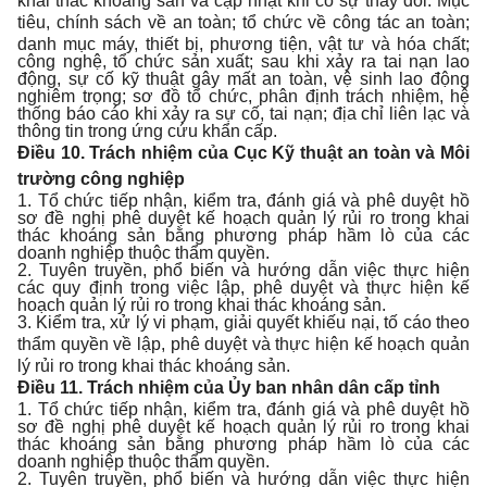
khai thác khoáng sản và cập nhật khi có sự thay đổi: Mục
tiêu, ch
í
nh sách về an toàn; tổ chức về công tác an toàn;
danh mục máy, thiết bị, phương tiện, vật tư và hóa chất;
công nghệ, tổ chức sản xuất; sau khi xảy ra tai nạn lao
động, sự cố kỹ thuật gây mất an toàn, vệ sinh lao động
nghiêm trọng; sơ đồ tổ chức, phân định trách nhiệm, hệ
thống báo cáo khi xảy ra sự cố, tai nạn; địa chỉ liên lạc và
thông tin trong ứng cứu khẩn cấp.
Điều 10. Trách nhiệm của Cục Kỹ thuật an toàn và Môi
trường công nghiệp
1. Tổ chức tiếp nhận, kiểm tra, đánh giá và phê duyệt hồ
sơ đề nghị phê duyệt kế hoạch quản lý rủi ro trong khai
thác khoáng sản bằng phương pháp hầm lò của các
doanh nghiệp thuộc thẩm quyền.
2. Tuyên truyền, phổ biến và hướng dẫn việc thực hiện
các quy định trong việc lập, phê duyệt và thực hiện kế
hoạch quản lý rủi ro trong khai thác khoáng sản.
3. Kiểm tra, xử lý vi phạm, giải quyết khiếu nại, tố cáo theo
th
ẩ
m quyền về lập, phê duyệt và thực hiện k
ế
hoạch quản
lý rủi ro trong khai thác khoáng sản.
Điều 11. Trách nhiệm của Ủy ban nhân dân cấp tỉnh
1. Tổ chức tiếp nhận, kiểm tra, đánh giá và phê duyệt hồ
sơ đề nghị phê duyệt kế hoạch quản lý rủi ro trong khai
thác khoáng sản bằng phương pháp hầm lò của các
doanh nghiệp thuộc thẩm quyền.
2. Tuyên truyền, phổ biến và hướng dẫn việc thực hiện