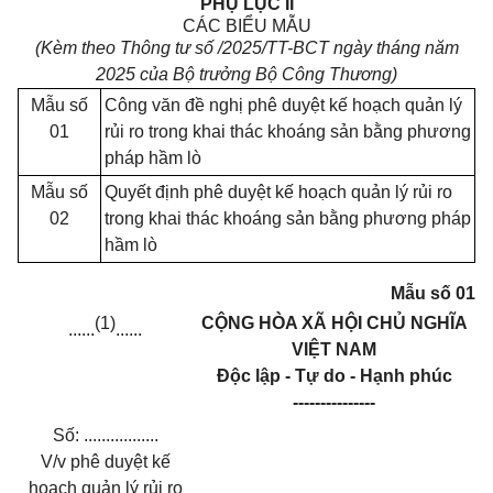
PHỤ LỤC II
CÁC BIỂU MẪU
(Kèm theo Thông tư số
/2025/TT-BCT ngày
tháng
năm
2025 của
Bộ trưởng Bộ Công Thương)
M
ẫ
u số
Công văn đề nghị phê duyệt kế hoạch quản lý
01
rủ
i
ro trong khai thác khoáng sản bằng phương
pháp hầm lò
M
ẫ
u số
Quyết định phê duyệt kế hoạch quản lý rủi ro
02
trong khai thác khoáng sản bằng phương pháp
hầm lò
Mẫu số 01
(1)
CỘNG HÒA XÃ HỘI CHỦ NGHĨA
......
......
VIỆT NAM
Độc lập - Tự do - Hạnh phúc
---------------
Số:
.................
V/v phê duyệt kế
hoạch quản lý rủi ro