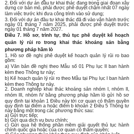
2. Đối với dự án đầu tư khai thác đang trong giai đoạn xây
dựng cơ bản mỏ, phải được phê duyệt chậm nhất 07 ngày
làm việc trước khi đưa công tr
ì
nh vào sử dụng;
3. Đối với dự án đầu tư khai thác đã đi vào vận hành trước
ngày 01 tháng 7 năm 2025, phải được phê duyệt trước
ngày 01 tháng 7 năm 2027.
Điều 7. Hồ sơ, trình tự, thủ tục phê duyệt kế hoạch
quản lý rủi ro trong khai thác khoáng sản bằng
phương pháp hầm lò
1. Hồ sơ đề nghị phê duyệt kế hoạch quản lý rủi ro bao
gồm:
a) Văn bản đề nghị theo M
ẫ
u số 01 Phụ lục II ban hành
kèm theo Thông tư này;
b) Kế hoạch quản lý rủi ro theo M
ẫ
u tại Phụ lục I ban hành
kèm theo Thông tư này.
2. Doanh nghiệp khai thác khoáng sản nhóm I, nhóm II,
nhóm III, nhóm
IV
bằng phương pháp hầm lò gửi hồ sơ
quy định tại khoản 1 Điều này tới cơ quan có thẩm quyền
quy định tại điểm a hoặc điểm b khoản 2 Điều 5 Thông tư
này bằng một trong các phương thức sau:
a) Gửi trực tiếp;
b) Gửi qua dịch vụ bưu chính;
c) Gửi qua hệ thống phần mềm giải quyết thủ tục hành
chính quốc gia hoặc của cơ quan có thẩm quyền;