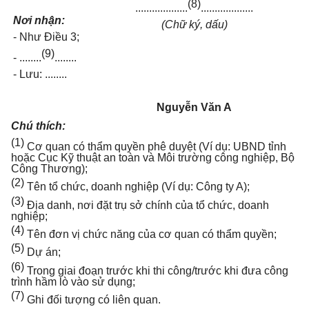
(8)
...................
...................
Nơi nhận:
(Chữ ký, dấu)
- Như Điều 3;
(9)
-
........
........
- Lưu:
........
Nguyễn Văn A
Ch
ú
thích:
(1)
Cơ quan có thẩm quyền phê duyệt (Ví dụ: UBND tỉnh
hoặc Cục Kỹ thuật an toàn và Môi trường công nghiệp, Bộ
Công Thương);
(2)
Tên tổ chức, doanh nghiệp (Ví dụ: Công ty A);
(3)
Địa danh, nơi đặt trụ sở chính của tổ chức, doanh
nghiệp;
(4)
Tên đơn vị chức năng của cơ quan có thẩm quyền;
(5)
Dự án;
(6)
Trong giai đoạn trước khi thi công/trước khi đưa công
trình hầm lò vào sử dụng;
(7)
Ghi đối tượng có liên quan.