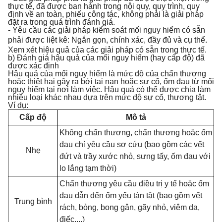
thực tế, đã được ban hành trong nội quy, quy trình, quy
định về an toàn, phiếu công tác, không phải là giải pháp
đặt ra trong quá trình đánh giá.
- Yêu cầu các giải pháp kiểm soát mối nguy hiểm có sẵn
phải được liệt kê: Ng
ắ
n gọn, chính xác, đ
ầ
y đủ và cụ thể.
Xem xét hiệu quả của các giải pháp có sẵn trong thực tế.
b) Đánh giá hậu quả của mối nguy hiểm (hay cấp độ) đã
được xác định
Hậu quả của mối nguy hiểm là mức độ của chấn thương
hoặc thiệt hại gây ra bởi tai nạn hoặc sự cố, ốm đau từ mối
nguy hiểm tại nơi làm việc. Hậu quả có thể được chia làm
nhiều loại khác nhau dựa trên mức độ sự cố, thương tật.
Ví dụ:
Cấp độ
M
ô
tả
Không chấn thương, chấn thương hoặc ốm
đau chỉ yêu cầu sơ cứu (bao gồm các vết
Nhẹ
đứt và trầy xước nhỏ, sưng tấy, ốm đau với
lo lắng tạm thời)
Chấn thương yêu cầu điều trị y tế hoặc ốm
đau dẫn đến ốm y
ế
u tàn tật (bao gồm v
ế
t
Trung bình
rách, bỏng, bong gân, gãy nhỏ, viêm da,
điếc,...)