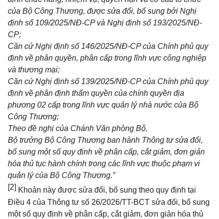
của Bộ Công Thương, được s
ử
a đ
ổ
i, bổ sung b
ở
i Nghị
định số
1
09/2025/NĐ-CP và Nghị định số 193/2025/NĐ-
CP;
Căn cứ Nghị định số
1
46/2025/NĐ-CP của Ch
í
nh ph
ủ
quy
định về phân quy
ề
n, phân cấp trong lĩnh vực công nghiệp
và thương mại;
Căn cứ Nghị định số 139/2025/NĐ-CP của Chính ph
ủ
quy
định về phân định thẩm quyền của ch
í
nh quyền địa
phương 02 cấp trong lĩnh vực quản lý nhà nước của Bộ
Công Thương;
Theo đề nghị của Chánh Văn phòng Bộ,
Bộ trư
ở
ng Bộ Công Thương ban hành Thông tư sửa đổi,
bổ sung một số quy định về phân cấp, cắt giảm, đơn gi
ả
n
hóa thủ tục hành chính trong các
lĩ
nh vực thuộc phạm vi
quản lý của Bộ
Công Thương.
”
[2]
Khoản này được sửa đổi, bổ sung theo quy định tại
Điều 4 của Thông tư số 26/2026/TT-BCT sửa đổi, bổ sung
một số quy định về phân cấp, cắt giảm, đơn giản hóa thủ