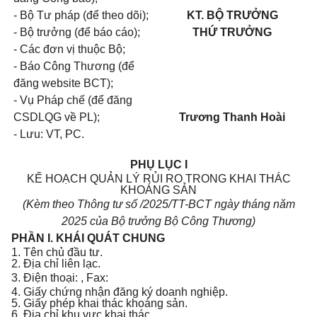
- Bộ Tư pháp (để theo dõi);
KT. BỘ TRƯỞNG
- Bộ trưởng (để báo cáo);
THỨ TRƯỞNG
- Các đơn vị thuộc Bộ;
- Báo Công Thương (đ
ể
đăng
w
ebsite BCT);
- Vụ Pháp chế (đ
ể
đăng
CSDLQG về PL);
Trương Thanh Hoài
- Lưu: VT, PC.
PHỤ LỤC I
KẾ HOẠCH QUẢN LÝ RỦI RO TRONG KHAI THÁC
KHOÁNG SẢN
(Kèm theo Thông tư số
/2025/TT-BCT ngày
tháng
năm
2025 của
Bộ trưởng Bộ Công Thương)
PHẦN I. KHÁI QUÁT CHUNG
1. Tên chủ đầu tư.
2. Địa chỉ liên lạc.
3. Điện thoại:
, Fax:
4. Giấy chứng nhận đăng ký doanh nghiệp.
5. Giấy phép khai thác khoáng sản.
6. Địa chỉ khu vực khai thác.