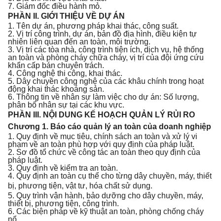
7. Giám đốc điều hành mỏ.
PHẦN II. GIỚI THIỆU VỀ DỰ ÁN
1. Tên dự án, phương pháp khai thác, công suất.
2. Vị trí công trình, dự án, bản đồ địa hình, điều kiện tự
nhiên liên quan đến an toàn, môi trường.
3. Vị trí các tòa nhà, công trình tiện ích, dịch vụ, hệ thống
an toàn và phòng cháy chữa cháy, vị trí của đội ứng cứu
khẩn cấp bán chuyên trách.
4. Công nghệ thi công, khai thác.
5. Dây chuyền công nghệ của các khâu chính trong hoạt
động khai thác khoáng sản.
6. Thông tin về nhân sự làm việc cho dự án: Số lượng,
phân bố nhân sự tại các khu vực.
PHẦN
III
. NỘI DUNG K
Ế
HOẠCH QUẢN LÝ RỦI RO
Chương 1. Báo cáo quản lý an toàn của doanh nghiệp
1. Quy định về mục tiêu, chính sách an toàn và xử lý vi
phạm về an toàn phù hợp với quy định của pháp luật.
2. Sơ đồ tổ chức về công tác an toàn theo quy định của
pháp luật.
3. Quy định về kiểm tra an toàn.
4. Quy định an toàn cụ thể cho từng dây chuyền, máy, thiết
bị, phương ti
ệ
n, vật tư, h
óa
chất sử dụng.
5. Quy trình vận hành, bảo dưỡng cho dây chuyền, máy,
thiết bị, phương tiện, công trình.
6. Các biện pháp về kỹ thuật an toàn, phòng chống cháy
nổ.