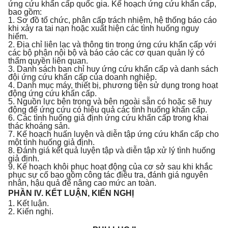
ứng cứu khẩn cấp quốc gia. Kế hoạch ứng cứu khẩn cấp,
bao gồm:
1. Sơ đồ tổ chức, phân cấp trách nhiệm, hệ thống báo cáo
khi xảy ra tai nạn hoặc xuất hiện các tình huống nguy
hiểm.
2. Địa chỉ liên lạc và thông tin trong ứng cứu khẩn cấp với
các bộ phận nội bộ và báo cáo các cơ quan quản lý có
thẩm quyền liên quan.
3. Danh sách ban chỉ huy ứng cứu khẩn cấp và danh sách
đội ứng cứu khẩn cấp của doanh nghiệp.
4. Danh mục máy, thiết bị, phương tiện sử dụng trong hoạt
động ứng cứu khẩn cấp.
5. Nguồn lực bên trong và bên ngoài sẵn có hoặc sẽ huy
động để ứng cứu có hiệu quả các tình huống khẩn cấp.
6. Các tình huống giả định ứng cứu khẩn cấp trong khai
thác khoáng sản.
7. Kế hoạch huấn luyện và diễn tập ứng cứu khẩn cấp cho
một tình huống giả định.
8. Đánh giá kết quả luyện tập và diễn tập xử lý tình huống
giả định.
9. Kế hoạch khôi phục hoạt động của cơ sở sau khi khắc
phục sự cố bao gồm công tác điều tra, đánh giá nguyên
nhân, hậu quả để nâng cao mức an toàn.
PHẦN IV. KẾT LUẬN, KI
Ế
N NGHỊ
1. Kết luận.
2. Kiến nghị.