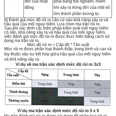
đời của hoạt
phải bằng trải nghiệm. Hiếm
động
khi xảy ra trong đời của một số
lớn thành phần tương tự.
d) Đánh giá mức độ rủi ro căn cứ vào khả năng xảy ra và
hậu quả của mối nguy hiểm. Lựa chọn ma trận rủi ro
Sau khi xác định các biện pháp kiểm soát mối nguy hiểm
có sẵn, khả năng xảy ra và hậu quả của mối nguy hiểm,
việc đánh giá mức độ rủi ro được thực hiện bằng cách sử
dụng ma trận rủi ro.
Mức độ rủi ro = Cấp độ * Tần suất
Mức rủi ro được phân loại thành thấp, trung bình và cao và
tùy thuộc vào sự kết h
ợ
p giữa hậu quả của mối nguy hiểm
và khả năng xảy ra.
Ví dụ về ma trận xác định mức độ rủi ro 3x3
Ví dụ ma trận xác định mức độ rủ
i
ro 5 x 5
Ma trận đánh giá rủi ro được sử dụng để phân loại rủi ro