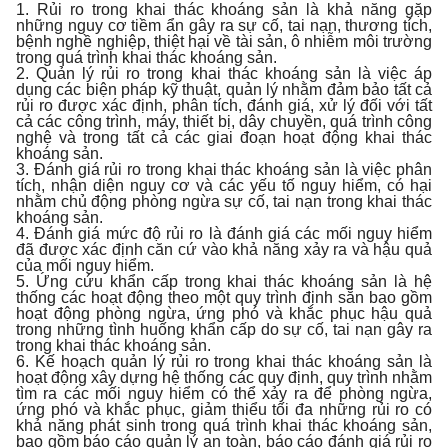
1. Rủi ro trong khai thác khoáng sản là khả năng gặp
những nguy cơ tiềm ẩn gây ra sự cố, tai nạn, thương tích,
bệnh nghề nghiệp, thiệt hại về tài sản, ô nhiễm môi trường
trong quá trình khai thác khoáng sản.
2. Quản lý rủi ro trong khai thác khoáng sản là việc áp
dụng các biện pháp kỹ thuật, quản lý nhằm đảm bảo tất cả
rủi ro được xác định, phân tích, đánh giá, xử lý đối với tất
cả các công trình, máy, thiết bị, dây chuyền, quá trình công
nghệ và trong tất cả các giai đoạn hoạt động khai thác
khoáng sản.
3. Đánh giá rủi ro trong khai thác khoáng sản là việc phân
tích, nhận diện nguy cơ và các yếu tố nguy hiểm, có hại
nhằm chủ động phòng ngừa sự cố, tai nạn trong khai thác
khoáng sản.
4. Đánh giá mức độ rủi ro là đánh giá các mối nguy hiểm
đã được xác định căn cứ vào khả năng xảy ra và hậu quả
của mối nguy hiểm.
5. Ứng cứu khẩn cấp trong khai thác khoáng sản là hệ
thống các hoạt động theo một quy trình định sẵn bao gồm
hoạt động phòng ngừa, ứng phó và khắc phục hậu quả
trong những tình huống khẩn cấp do sự cố, tai nạn gây ra
trong khai thác khoáng sản.
6. Kế hoạch quản lý rủi ro trong khai thác khoáng sản là
hoạt động xây dựng hệ thống các quy định, quy trình nhằm
tìm ra các mối nguy hiểm có thể xảy ra để phòng ngừa,
ứng phó và khắc phục, giảm thiểu tối đa những rủi ro có
khả năng phát sinh trong quá trình khai thác khoáng sản,
bao gồm báo cáo quản lý an toàn, báo cáo đánh giá rủi ro