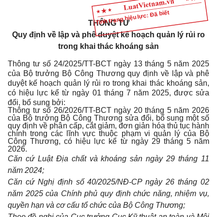
Tình trạng hiệu lực: Đã biết
THÔNG TƯ
Q
uy định về lập và phê duyệt kế hoạch quản lý rủi ro
trong khai thác khoáng sản
Thông tư số 24/2025/TT-BCT ngày 13 tháng 5 năm 2025
của Bộ trưởng Bộ Công Thương quy định về
lậ
p
v
à phê
duyệt kế hoạch quản lý rủi ro trong khai thác khoáng sản,
có hiệu lực k
ể
từ ngày 01 tháng 7 năm 2025, được sửa
đổi, bổ sung bởi:
Thông tư số 26/2026/TT-BCT ngày 20 tháng 5 năm 2026
của Bộ trưởng Bộ Công Thương sửa đổi, bổ sung một số
quy định về phân cấp, cắt giảm, đơn giản hóa thủ tục hành
chính trong các lĩnh vực thuộc phạm vi quản lý của Bộ
Công Thương, có hiệu lực kể từ ngày 29 tháng 5 năm
2026.
Căn cứ Luật Địa chất và khoáng sản ngày 29 tháng 11
năm 2024;
Căn cứ Nghị định số 40/2025/NĐ-CP ngày 26 tháng 02
năm 2025 của Chính phủ quy định chức năng, nhiệm vụ,
quyền hạn và cơ cấu t
ổ
chức của Bộ Công Thươ
n
g;
Theo đề nghị của Cục trưởng Cục Kỹ thuật an toàn và Môi