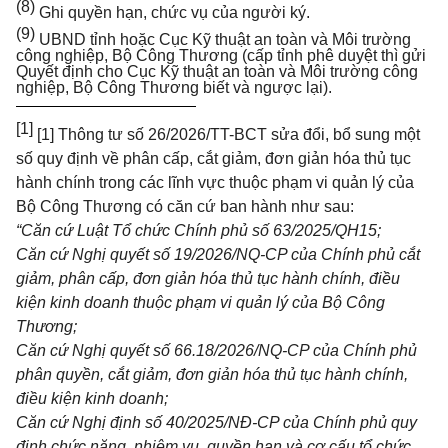
(8)
Ghi quyền hạn, chức vụ của người ký.
(9)
UBND tỉnh hoặc Cục Kỹ thuật an toàn và Môi trường
công nghiệp, Bộ Công Thương (cấp tỉnh phê duyệt thì gửi
Quyết định cho Cục Kỹ thuật an toàn và Môi trường công
nghiệp, Bộ Công Thương biết và ngược lại).
[1]
[1]
Thông tư số 26/2026/TT-BCT sửa đổi, bổ sung một
số quy định về phân cấp, cắt giảm, đ
ơn
gi
ả
n hóa thủ tục
hành chính trong các lĩnh vực thuộc phạm vi quản lý của
Bộ Công Thương có căn cứ ban hành như sau:
“
Căn
cứ
Luật
T
ổ
chức
Ch
í
nh
ph
ủ
số
63/2025/QH
1
5;
Căn cứ Nghị quyết số
1
9/2026/NQ-CP của Ch
í
nh ph
ủ
cắt
giảm, phân cấp, đơn gi
ả
n hóa thủ tục hành chính, điều
kiện kinh doanh thuộc phạm vi
q
u
ả
n lý của Bộ Công
Thương;
Căn cứ Nghị quyết s
ố
66.18/2026/NQ-CP của Chính ph
ủ
phân quyền, cắt gi
ả
m, đơn gi
ả
n hóa thủ tục hành chính,
điều kiện kinh doanh;
Căn cứ Nghị định số 40/2025/NĐ-CP của Chính phủ quy
định chức năng, nhiệm vụ, quyền hạn và cơ cấu tổ chức