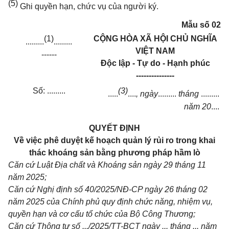
(5)
Ghi quyền hạn, chức vụ của người ký.
Mẫu số 02
(1)
CỘNG HÒA XÃ HỘI CHỦ NGHĨA
.........
.........
VIỆT NAM
------
Độc lập - Tự do - Hạnh phúc
---------------
Số:
.........
(3)
.....
....
, ngày
.........
tháng
.........
năm
20
....
QUYẾT ĐỊNH
Về việc phê duyệt kế hoạch quản lý rủi ro trong khai
thác khoáng sản bằng phương pháp hầm lò
Căn cứ Luật Địa chất và Khoáng sản ngày 29 tháng 11
năm 2025;
Căn cứ Nghị định số 40/2025/NĐ-CP ngày 26 tháng 02
năm 2025 của Chính phủ quy định chức năng, nhiệm vụ,
quyền hạn và cơ cấu tổ chức của Bộ Công Thương;
Căn cứ Thông tư số .../2025/TT-BCT ngày ... tháng ... năm