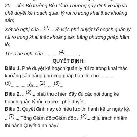
20.... của Bộ trưởng Bộ Công Thương quy định về lập và
phê duyệt kế hoạch quản lý rủi ro trong khai thác kho
á
ng
sản;
(2)
Xét đề nghị của
...
... về việc phê duyệt kế hoạch quản lý
rủi ro trong khai
thác kho
á
ng sản bằng phương pháp hầm
lò;
(4)
Theo đề nghị của
............
............,
QUYẾT ĐỊNH:
Điều 1.
Phê duyệt kế hoạch quản lý rủi ro trong khai thác
khoáng sản bằng
phươ
n
g pháp hầm lò cho
............
(5)
(2)
(6)
............
của ...
... ...
...
(2)
Điều 2.
...
...
phải thực hiện đầy đủ các nội dung kế
hoạch quản lý rủi ro
được phê duyệt.
Điều 3.
Quyết định này có hiệu lực thi hành kể từ ngày ký.
(7)
(2)
...
...
,
Tổng Giám đốc/Giám đốc ...
... chịu trách nhiệm
thi hành
Quyết định này./.