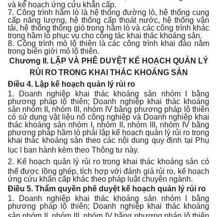
và kế hoạch ứng cứu khẩn cấp.
7. Công trình hầm lò là hệ thống đường lò, hệ thống cung
cấp năng lượng, hệ thống cấp thoát nước, hệ thống vận
tải, hệ thống thông gió trong hầm lò và các công trình khác
trong hầm lò phục vụ cho công tác khai thác khoáng sản.
8. Công trình mỏ lộ thiên là các công trình khai đào nằm
trong biên giới mỏ lộ thiên.
Chương II.
LẬP VÀ PHÊ DUYỆT KẾ HOẠCH QUẢN LÝ
RỦI RO TRONG KHAI THÁC KHOÁNG SẢN
Điều 4. Lập kế hoạch quản lý rủi ro
1. Doanh nghiệp khai thác khoáng sản nhóm I bằng
phương pháp lộ thiên; Doanh nghiệp khai thác khoáng
sản nhóm II, nhóm III, nhóm IV bằng phương pháp lộ thiên
có sử dụng vật liệu nổ công nghiệp và Doanh nghiệp khai
thác khoáng sản nhóm I, nhóm II, nhóm III, nhóm IV bằng
phương pháp hầm lò phải lập kế hoạch quản lý rủi ro trong
khai thác khoáng sản theo các nội dung quy định tại Phụ
lục I ban hành
kèm
theo
Thông tư này.
2. Kế hoạch quản lý rủi r
o
tr
o
ng khai thác khoáng sản có
thể được lồng ghép, tích hợp với đánh giá rủi ro, kế hoạch
ứng cứu khẩn cấp khác theo pháp luật chuyên ngành.
Điều 5. Thẩm quyền phê duyệt kế hoạch quản lý rủi ro
1. Doanh nghiệp khai thác khoáng sản nhóm I bằng
phương pháp lộ thiên; Doanh nghiệp khai thác khoáng
sản nhóm II, nhóm III, nhóm
IV
bằng phương pháp lộ thiên