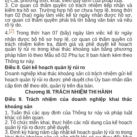
d) Các phương thức khác theo quy định của pháp luật.
3. Cơ quan có thẩm quyền có trách nhiệm tiếp nhận và
kiểm tra hồ sơ. Trường hợp hồ sơ chưa hợp lệ, trong thời
hạn 02 (hai) ngày làm việc kể từ ngày nhận được hồ sơ,
cơ quan có thẩm quyền phải trả lời bằng văn bản và nêu
rõ lý do.
[2]
4.
Trong thời hạn 07 (bẩy) ngày làm việc kể từ ngày
nhận được bộ hồ sơ hợp lệ, cơ quan có thẩm quyền có
trách nhiệm kiểm tra, đánh giá và phê duyệt kế hoạch
quản lý rủi ro trong khai thác khoáng sản bằng phương
pháp hầm lò theo M
ẫ
u số 02 Phụ lục II ban hành kèm theo
Thông tư này.
Điều 8. Gửi kế hoạch quản lý rủi ro
Doanh nghiệp khai thác khoáng sản có trách nhiệm gửi kế
hoạch quản lý
rủi ro được phê duyệt cho Ủy ban nhân dân
cấp tỉnh để theo dõi, quản lý trên địa bàn.
Chương III.
TRÁCH NHIỆM THI HÀNH
Điều 9. Trách nhiệm của doanh nghiệp khai thác
khoáng sản
1. Tuân thủ các quy định của Thông tư này và pháp luật
khác có liên quan.
2. Tổ chức triển khai, thực hiện các nội dung của kế hoạch
quản lý rủi ro được phê duyệt.
3. Định kỳ hàng năm cập nhật kế hoạch quản lý rủi ro trong