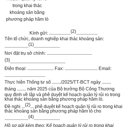
trong khai thác
khoáng sản bằng
phương pháp hầm lò
(2)
Kính gửi:
...................
...................
Tên tổ chức, doanh nghiệp khai thác khoáng sản:
(1)
.....................
.......................
N
ơ
i đặt trụ sở chính:
........................................
(3)
.................................................
Điện thoại:
.......................
Fax:
.............................
Email:
....................................
Thực hiện Thông tư số
........
/2025/TT-BCT ngày
........
tháng
........
năm 2025 của Bộ
trưởng Bộ Công Thương
quy định về lập và phê duyệt kế hoạch quản lý rủi ro trong
khai thác khoáng sản bằng phương pháp hầm lò.
(2)
Đề nghị ...
... phê duyệt kế hoạch quản lý rủi ro trong khai
thác khoáng sản bằng phương pháp hầm lò cho
(4)
.....................
.......................
Hồ sơ gửi kèm theo: Kế hoạch quản lý rủi ro trong khai