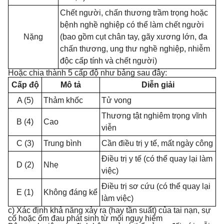
Chết người, chấn thương trầm trọng hoặc
bệnh nghề nghiệp có thể làm chết người
Nặng
(bao gồm cụt chân tay, gãy xương lớn, đa
chấn thương, ung thư nghề nghiệp, nhiễm
độc cấp tính và chết người)
Hoặc chia thành 5 cấp độ như bảng sau đây:
Cấp độ
Mô tả
Diễn giải
A
(5)
Thảm khốc
Tử vong
Thương tật nghiêm trọng vĩnh
B
(4)
Cao
viễn
C
(3)
Trung bình
Cần điều trị y tế, mất ngày công
Điều trị y tế (có thể quay lại làm
D
(2)
Nhẹ
việc)
Điều trị sơ cứu (có thể quay lại
E
(
1
)
Không đáng kể
làm việc)
c) Xác định khả năng xảy ra (hay tần suất) của tai nạn, sự
cố hoặc ốm đau phát sinh từ mối nguy hiểm