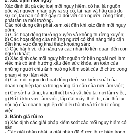
2. Xác định mối nguy
Xác định tất cả các loại mối nguy hiểm, có hại là nguồn
gốc và nguyên nhân gây ra sự cố, tai nạn và hậu quả do
sự cố, tai nạn có thể gây ra đối với con người, công trình,
phát tán ra môi trường.
Các nội dung cần phải xem xét đến khi xác định mối nguy
gồm:
a) Các hoạt động thường xuyên và không thường xuyên;
b) Các hoạt động của những người có khả năng tiếp cận
đến khu vực đang khai thác khoáng sản;
c) Các hành vi, khả năng và các nhân tố liên quan đến con
người khác;
d) Xác định các mối nguy bắt nguồn từ bên ngoài nơi làm
việc mà có ảnh hưởng xấu đến sức khỏe, an toàn của
những người chịu ảnh hưởng kiểm soát của tổ chức
tro
ng
phạm vi nơi làm việc;
đ) Các mối nguy do hoạt động dưới sự kiểm soát của
doanh nghiệp tạo ra
tro
ng vùng lân cận của nơi làm việc;
e) Cơ sở hạ tầng,
tr
ang thiết bị và vật liệu tại nơi làm việc;
g) Bố trí khu vực làm việc, lắp đặt máy, thiết bị, các thủ tục
nội bộ của
doanh nghiệp để điều hành và tổ chức công
việc.
3. Đánh giá rủi ro
a) Xác định các giải pháp kiểm soát các mối nguy hiểm có
sẵn
- Các giải pháp phải là giải pháp đã được thực hiện trong