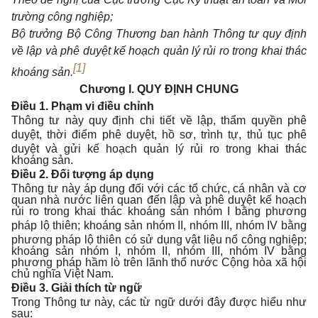
trường công
nghiệp;
Bộ trưởng Bộ Công Thương ban hành Thông tư quy định
về lập và phê duyệt kế hoạch quản lý rủi ro trong khai thác
[1]
khoáng sản.
Chương I.
QUY ĐỊNH CHUNG
Điều 1. Phạm vi điều chỉnh
Thông tư này quy định chi tiết về lập, thẩm quyền phê
duyệt, thời điểm phê
duyệt, hồ sơ, trình tự, thủ tục phê
duyệt và gửi kế hoạch quản lý rủi ro trong khai thác
khoáng sản.
Điều 2. Đối tượng áp dụng
Thông tư này áp dụng đối với các tổ chức, cá nhân và cơ
quan nhà nước liên quan đến lập và phê duyệt kế hoạch
rủi ro trong khai thác khoáng sản nhóm I bằng phương
pháp lộ thiên; khoáng sản nhóm II, nhóm III, nhóm
IV
bằng
phương pháp lộ thiên có sử dụng vật liệu nổ công nghiệp;
khoáng sản nhóm I, nhóm II, nhóm III, nhóm IV bằng
phương pháp hầm lò trên lãnh thổ nước Cộng hòa xã hội
chủ nghĩa Việt Nam.
Điều 3. Giải thích từ ngữ
Trong Thông tư này, các từ ngữ dưới đây được hiểu như
sau: