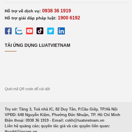
0938 36 1919
Hỗ trợ về dịch vụ:
1900 6192
Hỗ trợ giải đáp pháp luật:
TẢI ỨNG DỤNG LUATVIETNAM
Quét mã QR code để cài đặt
Trụ sở: Tầng 3, Toà nhà IC, 82 Duy Tân, P.Cầu Giấy, TP.Hà Nội
VPĐD: 648 Nguyễn Kiệm, Phường Đức Nhuận, TP. Hồ Chí Minh
Điện thoại: 0938 36 1919 - Email:
cskh@luatvietnam.vn
Liên hệ quảng cáo; quyền tác giả và các quyền liên quan:
thuybt@incom.vn