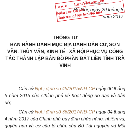
---------------
Hà Nội, ngày 29 tháng 8
Hiệu lực: Đã biết
Tình trạng hiệu lực: Đã biết
năm 2017
THÔNG TƯ
BAN HÀNH DANH MỤC ĐỊA DANH DÂN CƯ, SƠN
VĂN, THỦY VĂN, KINH TẾ - XÃ HỘI PHỤC VỤ CÔNG
TÁC THÀNH LẬP BẢN ĐỒ PHẦN ĐẤT LIỀN TỈNH TRÀ
VINH
Căn cứ
Nghị định số 45/2015/NĐ-CP
ngày 06 tháng
5 năm 2015 của Chính phủ về hoạt động đo đạc và bản
đồ;
Căn cứ
Nghị định số 36/2017/NĐ-CP
ngày 04 tháng
4 năm 2017 của Chính phủ quy định chức năng, nhiệm vụ,
quyền hạn và cơ cấu tổ chức của Bộ Tài nguyên và Môi