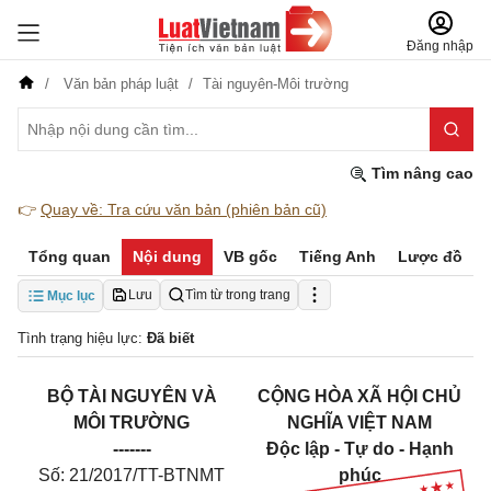
Đăng nhập
Văn bản pháp luật
Tài nguyên-Môi trường
Tìm nâng cao
👉
Quay về: Tra cứu văn bản (phiên bản cũ)
Tổng quan
Nội dung
VB gốc
Tiếng Anh
Lược đồ
Lưu
Tìm từ trong trang
Mục lục
Tình trạng hiệu lực:
Đã biết
BỘ TÀI NGUYÊN VÀ
CỘNG HÒA XÃ HỘI CHỦ
MÔI TRƯỜNG
NGHĨA VIỆT NAM
-------
Độc lập - Tự do - Hạnh
Số: 21/2017/TT-BTNMT
phúc