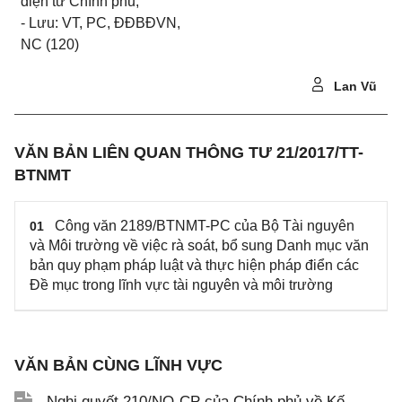
điện tử Chính phủ;
- Lưu: VT, PC, ĐĐBĐVN,
NC (120)
Lan Vũ
VĂN BẢN LIÊN QUAN THÔNG TƯ 21/2017/TT-
BTNMT
Công văn 2189/BTNMT-PC của Bộ Tài nguyên
01
và Môi trường về việc rà soát, bổ sung Danh mục văn
bản quy phạm pháp luật và thực hiện pháp điển các
Đề mục trong lĩnh vực tài nguyên và môi trường
VĂN BẢN CÙNG LĨNH VỰC
Nghị quyết 210/NQ-CP của Chính phủ về Kế