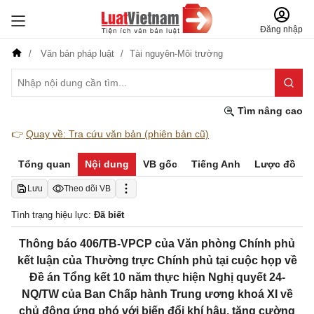
Đăng nhập
Văn bản pháp luật
Tài nguyên-Môi trường
Tìm nâng cao
👉
Quay về: Tra cứu văn bản (phiên bản cũ)
Tổng quan
Nội dung
VB gốc
Tiếng Anh
Lược đồ
Lưu
Theo dõi VB
Tình trạng hiệu lực:
Đã biết
Thông báo 406/TB-VPCP của Văn phòng Chính phủ
kết luận của Thường trực Chính phủ tại cuộc họp về
Đề án Tổng kết 10 năm thực hiện Nghị quyết 24-
NQ/TW của Ban Chấp hành Trung ương khoá XI về
chủ động ứng phó với biến đổi khí hậu, tăng cường