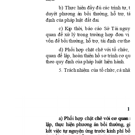


















































































































































































































































5
. 

























1
1





















































































