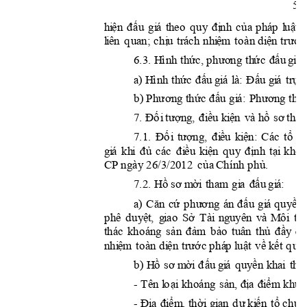
5 

































l
i
ê
n
q
u
a
n;






























































b) 




















7
. 






















7
.1
. 





















































CP
ng
ày
 2
6/
3
/















7
.2
















a
) 
















































































































































- 























- 






















