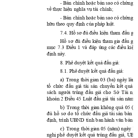
- 















































- 










































7
.4

























































3 






































































a
) 



























































































































b) 















































































































































