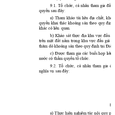
































































































k
h
á
c
 c
ó
l
i
ên
q
u
a
n
.































































































































































th
a
m
g
i
a













8 






















