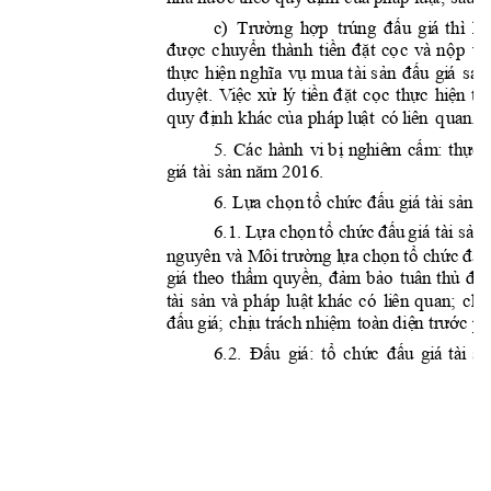
c) 











































































































































































t



















. 
6
. 


























6
.1
. 























































g
i
á 
th
e
o






























































;

































t

















