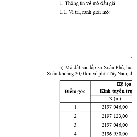







































3 
a
) 
M













































H
ệ
tọa
đ
K
in
h 
t
u
y
ế
n
 trụ
c 
Đi
ể
m 
gó
c
X
(m
)
1
2
1
9
7
04
6
,0
0 
2
2
1
9
7
12
3
,0
0 
3
2
1
9
7
04
6
,0
0 
4
2
1
9
6
95
0
,0
0 