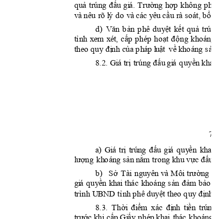



















































r
à so
á
t, 



d) 























































































8
.2
. 





















7 






















































b) 
S

T










































































.





















































