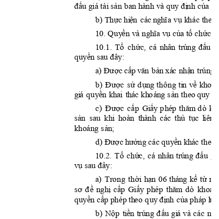



































































1
0
.













































































































































 



 























































































a
) 












0





































































b
)
























