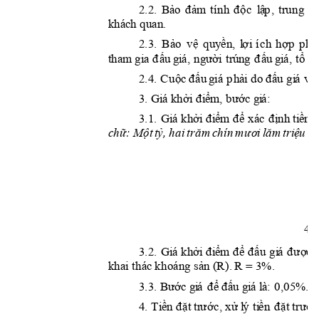
2
.2
.






















k
h
á
c
h qu
an
.
2
.3
.




















































2
.4
. 









































3
.1
. 

























c
hữ
: 
Một
t
ỷ, hai 
trăm 
chín
m
ươ
i 
lăm 
tri
ệ
u 
đ
4 
3
.2
. 












































3
%. 
3
.3
. 














:
0
,05
%. 























