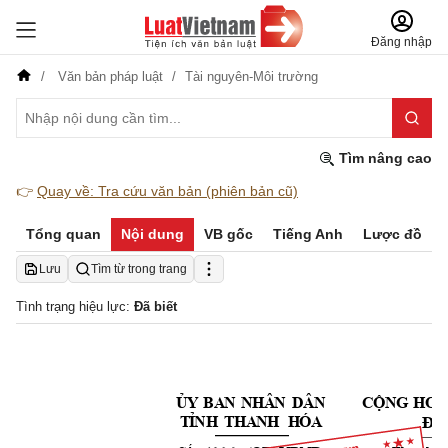
Đăng nhập
Văn bản pháp luật
Tài nguyên-Môi trường
Tìm nâng cao
👉
Quay về: Tra cứu văn bản (phiên bản cũ)
Tổng quan
Nội dung
VB gốc
Tiếng Anh
Lược đồ
Lưu
Tìm từ trong trang
Tình trạng hiệu lực:
Đã biết
Ủ
Y
B
A
N 
N
HÂ
N
DÂ
N
C
ỘNG
HO
Độ
T
Ỉ
NH
T
HA
NH
H
ÓA