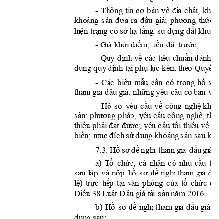
- 



















,























































- 




















- 



















































- 





















































- 





























p























































































sau
 k
h
a
7
.3


































































































































. 



























du
n
g
s
a
u: