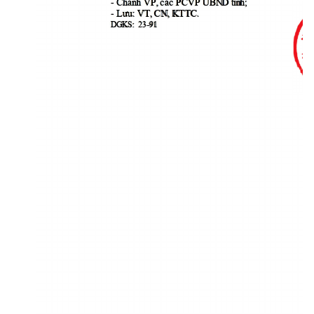
- Ch
á
n
h 

















- 







D
G
K
S:
  23-
9
1