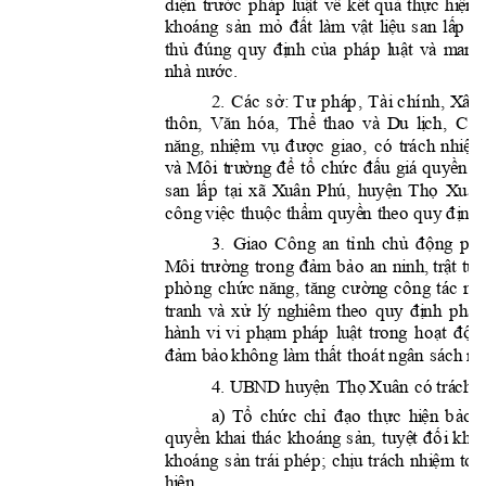































, 






































































2
. 






















t
h
ô
n
, 















































, 



















































xã
X
u
ân
P
h
ú, 
















































































































































































































4
. U
B
N
D









c



























o 


































































