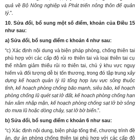
quả về Bộ Nông nghiệp và Phát triển nông thôn để quản
lý
.”.
10. Sửa đổi, bổ sung một số điểm, khoản của Điều 15
như sau:
a) Sửa đổi, bổ sung điểm c khoản 4 như sau:
“
c)
Xác định nội dung và biện pháp phòng, chống thiên tai
phù hợp với
các cấp độ rủi ro thiên tai và loại thiên tai cụ
thể
nhằm giảm thiểu rủi ro thiên tai, chú ý khu vực nguy
hiểm và đối tượng dễ bị tổn thương
, t
rong đó tập trung
x
ây
dựng kế hoạch quản lý lũ tổng hợp lưu vực sông thuộc
tỉnh, kế hoạch phòng chống bão mạnh, siêu bão, kế hoạch
phòng chống lũ quét sạt lở đất, kế hoạch phòng chống hạn
hán xâm nhập mặn, kế hoạch phòng chống sạt lở bờ sông
do mưa lũ hoặc dòng chảy, sạt lở bờ biển
.”.
b) Sửa đổi, bổ sung điểm c khoản 6 như sau:
“
c) Xác định nội dung, biện pháp tổng thể, chương trình đề
án, dự án phòng chống thiên tai phù hợp với các cấp độ