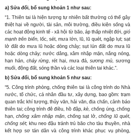
a) Sửa đổi, bổ sung khoản 1 như sau:
“
1. Thiên tai là hiện tượng tự nhiên bất thường có thể gây
thiệt hại về người, tài sản, môi trường, điều kiện sống và
các hoạt động kinh tế - xã hội từ bão, áp thấp nhiệt đới,
gió
mạnh trên biển,
lốc, sét, mưa lớn, lũ, lũ quét, ngập lụt; sạt
lở đất do mưa lũ hoặc dòng chảy; sụt lún đất do mưa lũ
hoặc dòng chảy
;
nước dâng, xâm nhập mặn, nắng nóng,
hạn hán,
cháy rừng
, rét hại, mưa đá,
sương mù,
sương
muối, động đất, sóng thần và các loại thiên tai khác.”.
b)
Sửa đổi, bổ sung khoản 5 như sau:
“
5.
Công trình phòng, chống thiên tai là công trình do Nhà
nước, tổ chức, cá nhân đầu tư, xây dựng, bao gồm
:
trạm
quan trắc khí tượng, thủy văn, hải văn, địa chấn, cảnh báo
thiên tai;
công trình đê điều, hồ đập,
kè,
chống úng, chống
hạn,
chống xâm nhập mặn
, chống sạt lở,
chống lũ quét
,
chống sé
t
; khu neo đậu tránh trú bão cho tàu thuyền, nhà
kết hợp sơ tán dân và công trình khác phục vụ phòng,