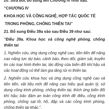
20. Sửa đổi, bổ sung tên Chương IV như sau:
“
CHƯƠNG IV
KHOA HỌC VÀ CÔNG NGHỆ, HỢP TÁC QUỐC TẾ
TRONG PHÒNG, CHỐNG THIÊN TAI”
21
. Bổ sung Điều 39a vào sau Điều 39 như sau:
“Điều 39a. Khoa học và công nghệ phòng, chống
thiên tai
1. Nghiên cứu, ứng dụng công nghệ cao, tiên tiến để nâng
cao năng lực dự báo, cảnh báo, theo dõi, giám sát, truyền
tin các loại hình thiên tai
,
tác
động
của biến đổi khí hậu và
các hoạt động
có thể làm gia tăng rủi ro thiên tai
.
2
. Nghiên cứu khoa học và ứng dụng công nghệ cao và
tiên tiến, vật liệu mới để nâng cao hiệu quả quản lý, sử
dụng công trình phòng, chống thiên tai, thích ứng biến đổi
khí hậu; bảo đảm an toàn công trình đê điều, công trình
phòng, chống sạt lở, hồ, đập và các công trình phòng,
chống thiên tai khác
.”
.