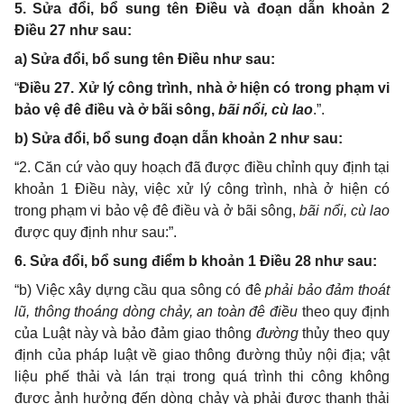
5. Sửa đổi, bổ sung tên Điều và đoạn dẫn khoản 2
Điều 27 như sau:
a) Sửa đổi, bổ sung tên Điều như sau:
“
Điều 27. Xử lý công trình, nhà ở hiện có trong phạm vi
bảo vệ đê điều và ở bãi sông,
bãi nổi, cù lao
.”.
b) Sửa đổi, bổ sung đoạn dẫn khoản 2 như sau:
“2. Căn cứ vào quy hoạch đã được điều chỉnh quy định tại
khoản 1 Điều này, việc xử lý công trình, nhà ở hiện có
trong phạm vi bảo vệ đê điều và ở bãi sông,
bãi nổi, cù lao
được quy định như sau:”.
6. Sửa đổi, bổ sung điểm b khoản 1 Điều 28 như sau:
“b)
Việc xây dựng cầu qua sông có đê
phải bảo đảm thoát
lũ, thông thoáng dòng chảy, an toàn đê điều
theo quy định
của Luật này và bảo đảm giao thông
đường
thủy theo quy
định của pháp luật về giao thông đường thủy nội địa; vật
liệu phế thải và lán trại trong quá trình thi công không
được ảnh hưởng đến dòng chảy và phải được thanh thải