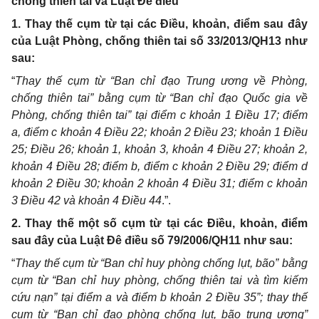
chống thiên tai và Luật Đê điều
1. Thay thế cụm từ tại các Điều, khoản, điểm sau đây
của Luật Phòng, chống thiên tai số 33/2013/QH13 như
sau:
“
Thay thế cụm từ “Ban chỉ đạo Trung ương về Phòng,
chống thiên tai” bằng cụm từ “Ban chỉ đạo Quốc gia về
Phòng, chống thiên tai” tại điểm c khoản 1 Điều 17; điểm
a, điểm c khoản 4 Điều 22; khoản 2 Điều 23; khoản 1 Điều
25; Điều 26; khoản 1, khoản 3, khoản 4 Điều 27; khoản 2,
khoản 4 Điều 28; điểm b, điểm c khoản 2 Điều 29; điểm d
khoản 2 Điều 30; khoản 2 khoản 4 Điều 31; điểm c khoản
3 Điều 42 và khoản 4 Điều 44
.”.
2. Thay thế
một số cụm từ tại các Điều, khoản, điểm
sau đây của Luật Đê điều số 79/2006/QH11 như sau:
“
Thay thế cụm từ “
Ban chỉ huy phòng chống lụt, bão” bằng
cụm từ “
Ban chỉ huy phòng, chống thiên tai và tìm kiếm
cứu nạn” tại điểm a và điểm b khoản 2 Điều 35”; thay thế
cụm từ
“
Ban chỉ đạo phòng chống lụt, bão trung ương”