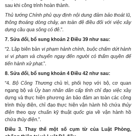
sau khi công trình hoàn thành.
Thủ tướng Chính phủ quy định nội dung đảm bảo thoát lũ,
thông thoáng dòng chảy, an toàn đê điều đối với việc xây
dựng cầu qua sông có đê
.”.
7. Sửa đổi, bổ sung khoản 2 Điều 39 như sau:
“2. Lập biên bản
vi phạm
hành chính, buộc chấm dứt hành
vi vi phạm và chuyển ngay đến người có thẩm quyền để
tiến hành xử phạt
.”.
8. Sửa đổi, bổ sung khoản 4 Điều 42 như sau:
“4.
Bộ Công Thương
chủ trì, phối hợp với bộ, cơ quan
ngang bộ
và Ủy ban nhân dân cấp tỉnh chỉ đạo việc
xây
dựng và thực hiện phương án bảo đảm an toàn các công
trình thủy điện, chỉ đạo thực hiện vận hành hồ chứa
thủy
điện
theo quy chuẩn kỹ thuật
quốc gia
về vận hành hồ
chứa
thủy điện
.”.
Điều 3. Thay thế một số cụm từ của Luật Phòng,