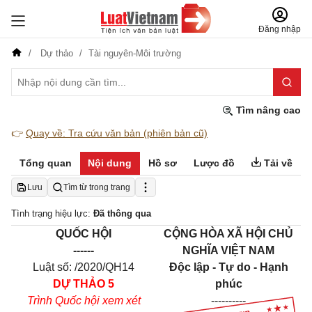
Đăng nhập
Dự thảo
Tài nguyên-Môi trường
Tìm nâng cao
👉
Quay về: Tra cứu văn bản (phiên bản cũ)
Tổng quan
Nội dung
Hồ sơ
Lược đồ
Tải về
Lưu
Tìm từ trong trang
Tình trạng hiệu lực:
Đã thông qua
­QUỐC HỘI
CỘNG HÒA XÃ HỘI CHỦ
------
NGHĨA VIỆT NAM
Luật số: /2020/QH14
Độc lập - Tự do - Hạnh
DỰ THẢO 5
phúc
Trình Quốc hội xem xét
----------