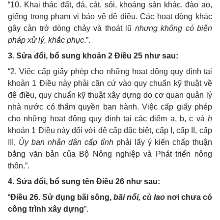
“10. Khai thác đất, đá, cát, sỏi, khoáng sản khác, đào ao,
giếng trong phạm vi bảo vệ đê điều. Các hoạt động khác
gây cản trở dòng chảy và thoát lũ
nhưng không có biện
pháp xử lý, khắc phục
.”.
3. Sửa đổi, bổ sung khoản 2 Điều 25 như sau:
“2. Việc cấp giấy phép cho những hoạt động quy định tại
khoản 1 Điều này phải căn cứ vào quy chuẩn kỹ thuật về
đê điều, quy chuẩn kỹ thuật xây dựng do cơ quan quản lý
nhà nước có thẩm quyền ban hành. Việc cấp giấy phép
cho những hoạt động quy định tại các điểm a, b, c và
h
khoản 1 Điều này đối với đê cấp đặc biệt, cấp I, cấp II, cấp
III,
Ủy ban nhân dân cấp tỉnh
phải lấy ý kiến chấp thuận
bằng văn bản của Bộ Nông nghiệp và Phát triển nông
thôn.”.
4. Sửa đổi, bổ sung tên Điều 26 như sau:
“
Điều 26. Sử dụng bãi sông,
bãi nổi, cù lao
nơi chưa có
công trình xây dựng
”.