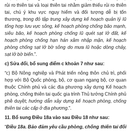
rủi ro thiên tai và loại thiên tai nhằm giảm thiểu rủi ro thiên
tai, chú ý khu vực nguy hiểm và đối tượng dễ bị tổn
thương
,
trong đó tập trung
xây dựng kế hoạch quản lý lũ
tổng hợp lưu vực sông, kế hoạch phòng chống bão mạnh,
siêu bão, kế hoạch phòng chống lũ quét sạt lở đất, kế
hoạch phòng chống hạn hán xâm nhập mặn, kế hoạch
phòng chống sạt lở bờ sông do mưa lũ hoặc dòng chảy,
sạt lở bờ biển
.”.
c) Sửa đổi, bổ sung điểm c khoản 7 như sau:
“c)
Bộ Nông nghiệp và Phát triển nông thôn chủ trì, phối
hợp với Bộ Quốc phòng, bộ,
cơ quan ngang bộ, cơ quan
thuộc Chính phủ và các địa phương
xây dựng Kế hoạch
phòng, chống thiên tai quốc gia trình Thủ tướng Chính phủ
phê duyệt
;
hướng dẫn xây dựng kế hoạch phòng, chống
thiên tai
các cấp ở địa phương
.”.
11. Bổ sung Điều 18a vào sau Điều 18 như sau:
“
Điều 18a. Bảo đảm yêu cầu phòng, chống thiên tai đối