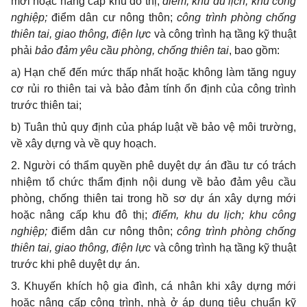
mới hoặc nâng cấp khu đô thị;
điểm,
khu du lịch; khu công
nghiệp;
điểm dân cư nông thôn;
công trình
phòng chống
thiên tai, giao thông, điện lực
và công trình hạ tầng kỹ thuật
phải
bảo đảm yêu cầu phòng, chống thiên tai
, bao gồm:
a)
Hạn chế đến mức thấp nhất hoặc không làm tăng nguy
cơ rủi ro thiên tai và
bảo đảm
tính ổn định của công trình
trước thiên tai
;
b)
T
uân thủ quy định của pháp luật về bảo vệ môi trường,
về xây dựng và về quy hoạch.
2. Người có thẩm quyền phê duyệt dự án đầu tư có trách
nhiệm tổ chức thẩm định nội dung về bảo đảm yêu cầu
phòng, chống thiên tai trong hồ sơ dự án xây dựng mới
hoặc nâng cấp khu đô thị;
điểm,
khu du lịch; khu công
nghiệp;
điểm dân cư nông thôn;
công trình
phòng chống
thiên tai, giao thông, điện lực
và công trình hạ tầng kỹ thuật
trước khi phê duyệt dự án.
3.
Khuyến khích hộ gia đình, cá nhân khi xây dựng mới
hoặc nâng cấp công trình, nhà ở áp dụng tiêu chuẩn kỹ