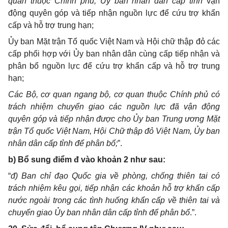
quan thuộc Chính phủ
, Ủy ban nhân dân cấp tỉnh
vận
động quyên góp và tiếp nhận nguồn lực để cứu trợ khẩn
cấp và hỗ trợ trung hạn;
Ủy ban Mặt trận Tổ quốc Việt Nam và Hội chữ thập đỏ các
cấp phối hợp với Ủy ban nhân dân cùng cấp tiếp nhận và
phân bổ nguồn lực để cứu trợ khẩn cấp và hỗ trợ trung
hạn;
Các Bộ,
cơ quan ngang bộ, cơ quan thuộc Chính phủ
có
trách nhiệm chuyển giao các nguồn lực đã vận động
quyên góp và tiếp nhận được cho Ủy ban Trung ương Mặt
trận Tổ quốc Việt Nam, Hội Chữ thập đỏ Việt Nam, Ủy ban
nhân dân cấp tỉnh để phân bổ;
”.
b) Bổ sung điểm đ vào khoản 2 như sau:
“
đ) Ban chỉ đạo Quốc gia về phòng, chống thiên tai có
trách nhiệm kêu gọi, tiếp nhận các khoản hỗ trợ khẩn cấp
nước ngoài trong các tình huống khẩn cấp về thiên tai và
chuyển giao Ủy ban nhân dân cấp tỉnh để phân bổ
.”
.