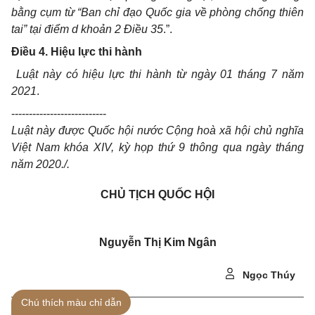
bằng cụm từ “
Ban chỉ đạo Quốc gia về phòng chống thiên
tai” tại
điểm d khoản 2 Điều 35
.”.
Điều 4. Hiệu lực thi hành
Luật này có hiệu lực thi hành từ ngày 01 tháng 7 năm
2021
.
---------------------------
Luật này được Quốc hội nước Cộng hoà xã hội chủ nghĩa
Việt Nam kh
óa
XIV, kỳ họp thứ
9
thông qua ngày
tháng
năm 20
20
.
/.
CHỦ TỊCH QUỐC HỘI
Nguyễn Thị Kim Ngân
Ngọc Thúy
Chú thích màu chỉ dẫn