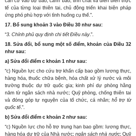
căn cứ vào dự báo, cảnh báo, tính chất và diễn biễn thực
tế của từng loại thiên tai, chủ động triển khai biện pháp
ứng phó phù hợp với tình huống cụ thể.
”.
17. B
ổ sung khoản 3 vào Điều 30 như sau:
“
3. Chính phủ quy định chi tiết Điều này
.”.
18. Sửa đổi, bổ sung một số điểm, khoản của Điều 32
như sau:
a) Sửa đổi điểm c khoản 1 như sau:
“c) Nguồn lực cho cứu trợ khẩn cấp bao gồm lương thực,
hàng hóa, thuốc chữa bệnh, hóa chất xử lý nước và môi
trường thuộc dự trữ quốc gia; kinh phí dự phòng hằng
năm từ ngân sách nhà nước; Quỹ phòng, chống thiên tai
và đóng góp tự nguyện của tổ chức, cá nhân;
hỗ trợ từ
quốc tế
.”.
b) Sửa đổi điểm c khoản 2 như sau:
“c) Nguồn lực cho hỗ trợ trung hạn bao gồm: lương thực,
hàng hóa dự trữ của Nhà nước;
ngân sách nhà nước
; Quỹ