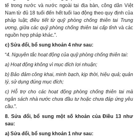
tế trong nước và nước ngoài tại địa bàn
,
công dân Việt
Nam từ đủ 18 tuổi đến hết tuổi lao động theo quy định của
pháp luật;
điều tiết từ quỹ phòng chống thiên tai Trung
ương
, giữa các quỹ phòng chống thiên tai cấp tỉnh
và
c
ác
nguồn hợp pháp khác
.”.
c) Sửa đổi, bổ sung khoản 4 như sau:
“
4. Nguyên tắc hoạt động của quỹ phòng chống thiên tai
:
a) Hoạt động không vì mục đích lợi nhuận;
b) Bảo đảm công khai, minh bạch, kịp thời
,
hiệu quả; quản
lý, sử dụng đúng mục đích
;
c) Hỗ trợ cho các hoạt động phòng chống thiên tai mà
ngân sách nhà nước chưa đầu tư hoặc chưa đáp ứng yêu
cầu
.”
.
8. Sửa đổi, bổ sung một số khoản của Điều 13 như
sau:
a) Sửa đổi, bổ sung khoản 1 như sau: