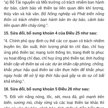
“a)
Bộ Tài nguyên và Môi trường có trách nhiệm ban hành
dự báo, cảnh báo về thiên tai liên quan đến khí tượng,
thủy văn và hải văn.
Bộ Nông nghiệp và
Phát triển nông
thôn
có trách nhiệm ban hành bản tin dự báo, cảnh báo
liên quan đến cháy rừng
.
”
.
15. Sửa đổi, bổ sung khoản 4 của Điều 25 như sau:
“4. Chính phủ quy định cụ thể các cơ quan có trách nhiệm
truyền tin; tần suất, thời lượng phát tin chỉ đạo, chỉ huy
ứng phó thiên tai; mạng lưới thông tin, trang thiết bị phục
vụ hoạt động chỉ đạo, chỉ huy ứng phó thiên tai;
tình huống
khẩn cấp về thiên tai và các dự án khẩn cấp phòng, chống,
khắc phục hậu quả thiên tai cần thực hiện để khắc phục
ngay hoặc để xử lý kịp thời hậu quả gây ra do sự cố bất
khả kháng
.”
.
16
.
Sửa đổi, bổ sung
khoản 5
Đ
iều 26 như sau:
“5. Đối với nắng nóng, lốc, sét, mưa đá,
gió mạnh trên
biển, sương mù,
cháy rừng
và các loại thiên tai khác
thì