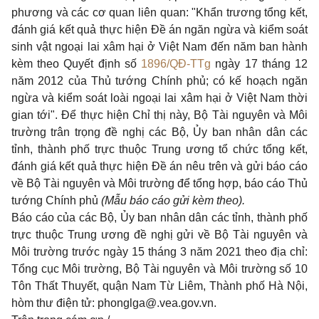
phương và các cơ quan liên quan: "Khẩn trương tổng kết,
đánh giá kết quả thực hiện Đề án ngăn ngừa và kiểm soát
sinh vật ngoại lai xâm hại ở Việt Nam đến năm ban hành
kèm theo Quyết định số
1896/QĐ-TTg
ngày 17 tháng 12
năm 2012 của Thủ tướng Chính phủ; có kế hoạch ngăn
ngừa và kiểm soát loài ngoại lai xâm hại ở Việt Nam thời
gian tới". Để thực hiện Chỉ thị này, Bộ Tài nguyên và Môi
trường trân trọng đề nghị các Bộ, Ủy ban nhân dân các
tỉnh, thành phố trực thuộc Trung ương tổ chức tổng kết,
đánh giá kết quả thực hiện Đề án nêu trên và gửi báo cáo
về Bộ Tài nguyên và Môi trường để tổng hợp, báo cáo Thủ
tướng Chính phủ
(Mẫu báo cáo gửi kèm theo).
Báo cáo của các Bộ, Ủy ban nhân dân các tỉnh, thành phố
trực thuộc Trung ương đề nghị gửi về Bộ Tài nguyên và
Môi trường trước ngày 15 tháng 3 năm 2021 theo địa chỉ:
Tổng cục Môi trường, Bộ Tài nguyên và Môi trường số 10
Tôn Thất Thuyết, quận Nam Từ Liêm, Thành phố Hà Nội,
hòm thư điện tử:
phonglga@.vea.gov.vn
.