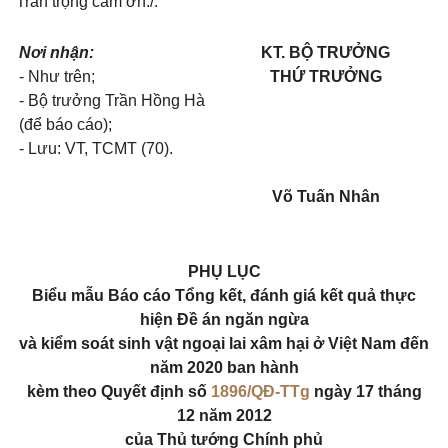
Trân trọng cám ơn./.
Nơi nhận:
KT. BỘ TRƯỞNG
- Như trên;
THỨ TRƯỞNG
- Bộ trưởng Trần Hồng Hà
(để báo cáo);
- Lưu: VT, TCMT (70).
Võ Tuấn Nhân
PHỤ LỤC
Biểu mẫu
B
áo cáo Tổng kết, đánh giá kết quả thực
hiện Đề án ngăn ngừa
và kiểm soát sinh vật ngoại lai xâm hại ở Việt Nam đến
năm 2020 ban hành
kèm theo Quyết định số
1896/QĐ-TTg
ngày 17 tháng
12 năm 2012
của Thủ tướng Chính phủ