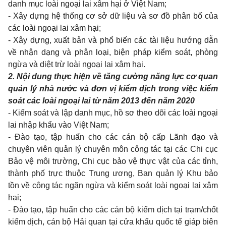
danh mục loài ngoại lai xâm hại ở Việt Nam;
- Xây dựng hệ thống cơ sở dữ liệu và sơ đồ phân bố của
các loài ngoại lai xâm hại;
- Xây dựng, xuất bản và phổ biến các tài liệu hướng dẫn
về nhận dạng và phân loại, biện pháp kiểm soát, phòng
ngừa và diệt trừ loài ngoại lai xâm hại.
2. Nội dung thực hiện về tăng cường năng lực cơ quan
quản lý nhà nước và đơn vị kiểm dịch trong việc kiểm
soát các loài ngoại lai từ năm 2013 đến năm 2020
- Kiểm soát và lập danh mục, hồ sơ theo dõi các loài ngoại
lai nhập khẩu vào Việt Nam;
- Đào tạo, tập huấn cho các cán bộ cấp Lãnh đạo và
chuyên viên quản lý chuyên môn công tác tại các Chi cục
Bảo vệ môi trường, Chi cục bảo vệ thực vật của các tỉnh,
thành phố trực thuộc Trung ương, Ban quản lý Khu bảo
tồn về công tác ngăn ngừa và kiểm soát loài ngoại lai xâm
hại;
- Đào tạo, tập huấn cho các cán bộ kiểm dịch tại trạm/chốt
kiểm dịch, cán bộ Hải quan tại cửa khẩu quốc tế giáp biên