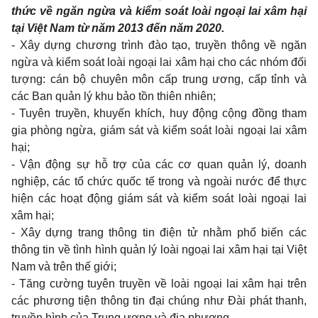
thức về ngăn ngừa và kiểm soát loài ngoại lai xâm hại
tại Việt Nam từ năm 2013 đến năm 2020.
- Xây dựng chương trình đào tạo, truyền thông về ngăn
ngừa và kiểm soát loài ngoại lai xâm hại cho các nhóm đối
tượng: cán bộ chuyên môn cấp trung ương, cấp tỉnh và
các Ban quản lý khu bảo tồn thiên nhiên;
- Tuyên truyền, khuyến khích, huy động cộng đồng tham
gia phòng ngừa, giám sát và kiểm soát loài ngoại lai xâm
hại;
- Vận động sự hỗ trợ của các cơ quan quản lý, doanh
nghiệp, các tổ chức quốc tế trong và ngoài nước để thực
hiện các hoạt động giám sát và kiểm soát loài ngoại lai
xâm hại;
- Xây dựng trang thông tin điện tử nhằm phổ biến các
thông tin về tình hình quản lý loài ngoại lai xâm hại tại Việt
Nam và trên thế giới;
- Tăng cường tuyên truyền về loài ngoại lai xâm hại trên
các phương tiện thông tin đại chúng như Đài phát thanh,
truyền hình của Trung ương và địa phương.