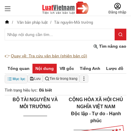
Đăng nhập
Văn bản pháp luật
Tài nguyên-Môi trường
Tìm nâng cao
👉
Quay về: Tra cứu văn bản (phiên bản cũ)
Tổng quan
Nội dung
VB gốc
Tiếng Anh
Lược đồ
Lưu
Tìm từ trong trang
Mục lục
Tình trạng hiệu lực:
Đã biết
BỘ TÀI NGUYÊN VÀ
CỘNG HÒA XÃ HỘI CHỦ
MÔI TRƯỜNG
NGHĨA VIỆT NAM
_________
Độc lập - Tự do - Hạnh
phúc
_________________