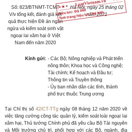
Số: 823/BTNMT-TCMT
Hà Nội, ngày 25 tháng 02
Hiệu lực: Đã biết
Tình trạng hiệu lực: Đã biết
V/v tổng kết, đánh giá kết
năm 2021
quả thực hiện Đề án ngăn
ngừa và kiểm soát sinh vật
ngoại lai xâm hại ở Việt
Nam đến năm 2020
Kính gửi:
- Các Bộ; Nông nghiệp và Phát triển
nông thôn; Khoa học và Công nghệ;
Tài chính; Kế hoạch và Đầu tư;
Thông tin và Truyền thông
- Ủy ban nhân dân các tỉnh, thành
phố trực thuộc Trung ương
Tại Chỉ thị số
42/CT-TTg
ngày 08 tháng 12 năm 2020 về
việc tăng cường công tác quản lý, kiểm soát loài ngoại lai
xâm hại, Thủ tướng Chính phủ đã yêu cầu Bộ Tài nguyên
và Môi trường chủ trì, phối hợp với các Bộ, ngành, địa