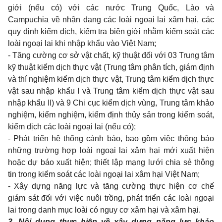
giới (nếu có) với các nước Trung Quốc, Lào và
Campuchia về nhận dạng các loài ngoại lai xâm hại, các
quy định kiểm dịch, kiểm tra biên giới nhằm kiểm soát các
loài ngoại lai khi nhập khẩu vào Việt Nam;
- Tăng cường cơ sở vật chất, kỹ thuật đối với 03 Trung tâm
kỹ thuật kiểm dịch thực vật (Trung tâm phân tích, giám định
và thí nghiệm kiểm dịch thực vật, Trung tâm kiểm dịch thực
vật sau nhập khẩu I và Trung tâm kiểm dịch thực vật sau
nhập khẩu II) và 9 Chi cục kiểm dịch vùng, Trung tâm khảo
nghiệm, kiểm nghiệm, kiểm định thủy sản trong kiểm soát,
kiểm dịch các loài ngoại lai (nếu có);
- Phát triển hệ thống cảnh báo, bao gồm việc thông báo
những trường hợp loài ngoại lai xâm hại mới xuất hiện
hoặc dự báo xuất hiện; thiết lập mạng lưới chia sẻ thông
tin trong kiểm soát các loài ngoại lai xâm hại Việt Nam;
- Xây dựng năng lực và tăng cường thực hiện cơ chế
giám sát đối với việc nuôi trồng, phát triển các loài ngoại
lai trong danh mục loài có nguy cơ xâm hại và xâm hại.
3. Nội dung thực hiện về xây dựng năng lực khảo