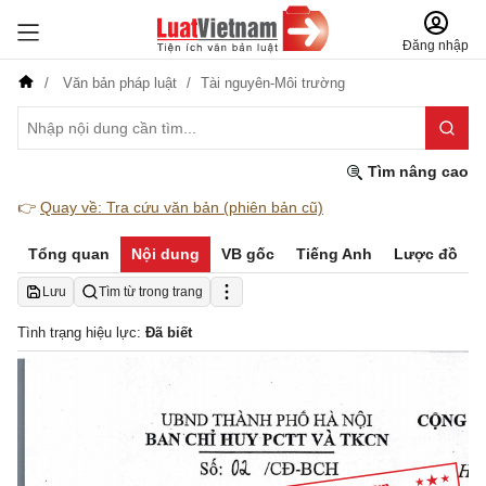
Đăng nhập
Văn bản pháp luật
Tài nguyên-Môi trường
Tìm nâng cao
👉
Quay về: Tra cứu văn bản (phiên bản cũ)
Tổng quan
Nội dung
VB gốc
Tiếng Anh
Lược đồ
Lưu
Tìm từ trong trang
Tình trạng hiệu lực:
Đã biết
UBND THANH PHO HA 
CONG H
NOT
vA 
BAN CIII HUY PCTT 
TKCN
Ha 
/CD-BCH
S: