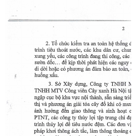
2 
2. T chüc kim tra an toàn h thng dê diê
trInh tiêu thoát nuóc, các khu dan cu, chung
xung yêu, các Cong trInh dang thi công, các 
suôn dOe... dê kjp thôi phát hiên các nguy ccc 
di dyi hoàc có phucrng an dam bào an toàn, chi
huông xâu. 
Sâ Xây dimg, Cong ty TNIHIH M
3. 
TNHH MTV Cong viên Cay xanh Ha Ni tp tr
ngp c1ic b khu vrc ni thành, sn sang trin kh
giãi tóa cay d khi cómua t
thj và phucmg 
an 
ânh hu&ng dn giao thông và sinh hoat cü
PTNT, các cong ty thüy igi tp trung chi 
dao 
trmnh thiiy loi d tiêu nuc9c dm. Các d:cin v
thông thoáng dô
pháp khcii thông ách tc, 
lam 