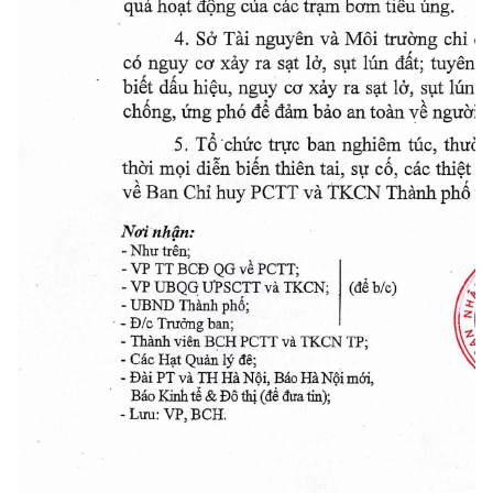
qua 
 dng cüa các tram barn tiêu üng. 
hoat 
4. 
SO Tài nguyen và Môi tnthng chi 
da
 10, siit 1iin dt; tuyên
có nguy ca 
ra 
sat 
xay 
ra sat 10, sut li
biêt du hiêu, nguy ca 
xay 
chông, ing phó d dm bào an toàn ye nguOi 
V
T chüc tri1c ban nghiêm tác, thiirn
5. 
thii mçi din biên thiên tai, 
c, các thit 
ha
s11 
ye Ban Clii huy PCTT và TKCN Thành ph theo
Noinliân: 
- Nh.r trén; 
-VPTTBCD QGvPCTT; 
- VP UBQG TiP SCTT và TKCN; (dé b/c) 
- UBND Thànli ph& 
- D/c Tnr&ng ban; 
TI
- Thãnh viên BCH PCTIT và TKCN TP; 
- Các Ht Quãn 1 dê; 
- Dài PT và TB Ha Ni, Báo HàNi mói, 
Báo Kinh tê & Do fbi (dé dra tin); 
-Li.ru: VP,BCH. 