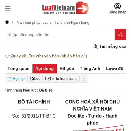
Đăng nhập
Văn bản pháp luật
Tài chính-Ngân hàng
Tìm nâng cao
👉
Quay về: Tra cứu văn bản (phiên bản cũ)
Tổng quan
Nội dung
VB gốc
Tiếng Anh
Lược đồ
Lưu
Tìm từ trong trang
Mục lục
Tình trạng hiệu lực:
Đã biết
BỘ TÀI CHÍNH
CỘNG HOÀ XÃ HỘI CHỦ
-------------------
NGHĨA VIỆT NAM
Số: 31/2011/TT-BTC
Độc lập - Tự do - Hạnh
phúc
---------------------------