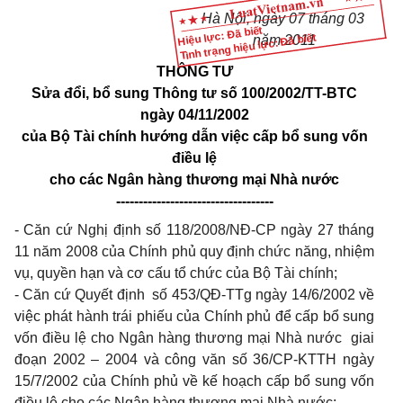
Hà Nội, ngày 07 tháng 03
Hiệu lực: Đã biết
Tình trạng hiệu lực: Đã biết
năm 2011
THÔNG TƯ
Sửa đổi, bổ sung Thông tư số 100/2002/TT-BTC
ngày 04/11/2002
của Bộ Tài chính hướng dẫn việc cấp bổ sung vốn
điều lệ
cho các Ngân hàng thương mại Nhà nước
-----------------------------------
- Căn cứ Nghị định số 118/2008/NĐ-CP ngày 27 tháng
11 năm 2008 của Chính phủ quy định chức năng, nhiệm
vụ, quyền hạn và cơ cấu tổ chức của Bộ Tài chính;
- Căn cứ Quyết định số 453/QĐ-TTg ngày 14/6/2002 về
việc phát hành trái phiếu của Chính phủ để cấp bổ sung
vốn điều lệ cho Ngân hàng thương mại Nhà nước giai
đoạn 2002 – 2004 và công văn số 36/CP-KTTH ngày
15/7/2002 của Chính phủ về kế hoạch cấp bổ sung vốn
điều lệ cho các Ngân hàng thương mại Nhà nước;