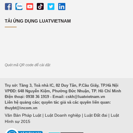
TẢI ỨNG DỤNG LUATVIETNAM
Quét mã QR code để cài đặt
Trụ sở: Tầng 3, Toà nhà IC, 82 Duy Tân, P.Cầu Giấy, TP.Hà Nội
VPĐD: 648 Nguyễn Kiệm, Phường Đức Nhuận, TP. Hồ Chí Minh
Điện thoại: 0938 36 1919 - Email:
cskh@luatvietnam.vn
Liên hệ quảng cáo; quyền tác giả và các quyền liên quan:
thuybt@incom.vn
Văn Bản Pháp Luật
|
Luật Doanh nghiệp
|
Luật Đất đai
|
Luật
Hình sự 2015