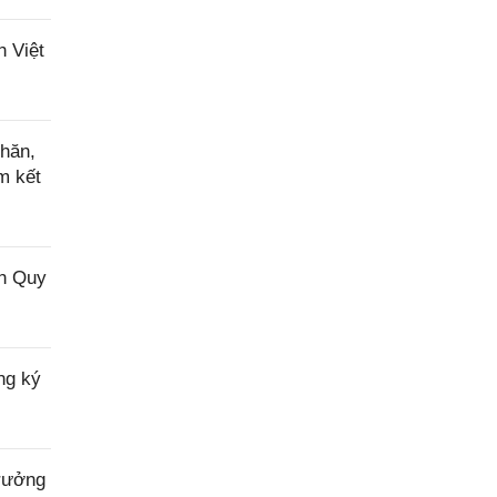
h Việt
hăn,
m kết
nh Quy
ng ký
trưởng