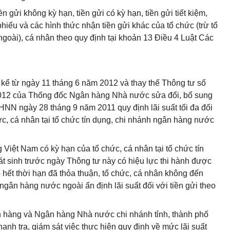
n gửi không kỳ hạn, tiền gửi có kỳ hạn, tiền gửi tiết kiệm,
i phiếu và các hình thức nhận tiền gửi khác của tổ chức (trừ tổ
goài), cá nhân theo quy định tại khoản 13 Điều 4 Luật Các
h kể từ ngày 11 tháng 6 năm 2012 và thay thế Thông tư số
12 của Thống đốc Ngân hàng Nhà nước sửa đổi, bổ sung
NN ngày 28 tháng 9 năm 2011 quy định lãi suất tối đa đối
ức, cá nhân tại tổ chức tín dụng, chi nhánh ngân hàng nước
g Việt Nam có kỳ hạn của tổ chức, cá nhân tại tổ chức tín
t sinh trước ngày Thông tư này có hiệu lực thi hành được
 hết thời hạn đã thỏa thuận, tổ chức, cá nhân không đến
h ngân hàng nước ngoài ấn định lãi suất đối với tiền gửi theo
n hàng và Ngân hàng Nhà nước chi nhánh tỉnh, thành phố
hanh tra, giám sát việc thực hiện quy định về mức lãi suất