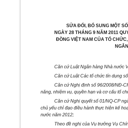
SỬA ĐỔI, BỔ SUNG MỘT SỐ
NGÀY 28 THÁNG 9 NĂM 2011 QUY
ĐỒNG VIỆT NAM CỦA TỔ CHỨC,
NGÂN
Căn cứ Luật Ngân hàng Nhà nước V
Căn cứ Luật Các tổ chức tín dụng 
Căn cứ Nghị định số 96/2008/NĐ-CP
năng, nhiệm vụ, quyền hạn và cơ cấu tổ 
Căn cứ Nghị quyết số 01/NQ-CP ngà
chủ yếu chỉ đạo điều hành thực hiện kế hoạ
nước năm 2012;
Theo đề nghị của Vụ trưởng Vụ Chính