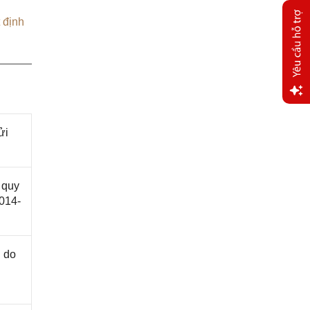
 định
Yêu
cầu
ửi
hỗ trợ
 quy
014-
 do