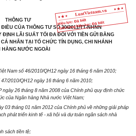
THÔNG TƯ
Hiệu lực: Đã biết
Tình trạng hiệu lực: Đã biết
 ĐIỀU CỦA THÔNG TƯ SỐ 30/2011/TT-NHNN
 ĐỊNH LÃI SUẤT TỐI ĐA ĐỐI VỚI TIỀN GỬI BẰNG
 CÁ NHÂN TẠI TỔ CHỨC TÍN DỤNG, CHI NHÁNH
 HÀNG NƯỚC NGOÀI
iệt Nam số 46/2010/QH12 ngày 16 tháng 6 năm 2010;
số 47/2010/QH12 ngày 16 tháng 6 năm 2010;
 ngày 26 tháng 8 năm 2008 của Chính phủ quy định chức
chức của Ngân hàng Nhà nước Việt Nam;
y 03 tháng 01 năm 2012 của Chính phủ về những giải pháp
ch phát triển kinh tế - xã hội và dự toán ngân sách nhà
 sách tiền tệ;