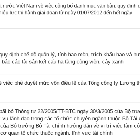
nước Việt Nam về việc công bố danh mục văn bản, quy định 
ệu lực thi hành giai đoạn từ ngày 01/07/2012 đến hết ngày
uy định chế độ quản lý, tính hao mòn, trích khấu hao và h
, báo cáo tài sản kết cấu hạ tầng công viên, cây xanh
 việc phê duyệt mức vốn điều lệ của Tổng công ty Lương t
bãi bỏ Thông tư 22/2005/TT-BTC ngày 30/3/2005 của Bộ tr
c vụ lãnh đạo trong các tổ chức chuyên ngành thuộc Bộ Tài 
ủa Bộ trưởng Bộ Tài chính hướng dẫn về vị trí việc làm c
cơ quan tổ chức thuộc ngành, lĩnh vực tài chính