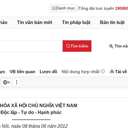
|
Danh mục
Tổng đài trực tuyến
19006
hảo
Tin văn bản mới
Tin pháp luật
Bản tin luật
Tìm kiếm
Tìm nâ
lực
VB liên quan
Lược đồ
Nội dung hợp nhất
Tải về
In
HÒA XÃ HỘI CHỦ NGHĨA VIỆT NAM
Độc lập - Tự do - Hạnh phúc
---------------------------
 Nội, ngày 08 tháng 06 năm 2012