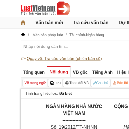
Văn bản mới
Tra cứu văn bản
Dự t
Văn bản pháp luật
Tài chính-Ngân hàng
👉
Quay về: Tra cứu văn bản (phiên bản cũ)
Nội dung
Tổng quan
VB gốc
Tiếng Anh
Hiệu 
VB song ngữ
Lưu
Theo dõi VB
Ghi chú
Báo lỗi
Tình trạng hiệu lực:
Đã biết
NGÂN HÀNG NHÀ NƯỚC
CỘNG 
VIỆT NAM
----------------
Số: 19/2012/TT-NHNN
Hà