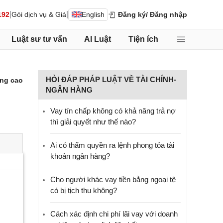
|
|
192
Gói dịch vụ & Giá
English
Đăng ký
/ Đăng nhập
Luật sư tư vấn
AI Luật
Tiện ích
HỎI ĐÁP PHÁP LUẬT VỀ TÀI CHÍNH-
ng cao
NGÂN HÀNG
Vay tín chấp không có khả năng trả nợ
thì giải quyết như thế nào?
Ai có thẩm quyền ra lệnh phong tỏa tài
khoản ngân hàng?
Cho người khác vay tiền bằng ngoại tệ
có bị tịch thu không?
Cách xác định chi phí lãi vay với doanh