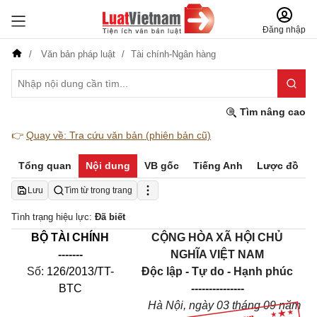
Đăng nhập
Văn bản pháp luật
Tài chính-Ngân hàng
Tìm nâng cao
👉
Quay về: Tra cứu văn bản (phiên bản cũ)
Tổng quan
Nội dung
VB gốc
Tiếng Anh
Lược đồ
Lưu
Tìm từ trong trang
Tình trạng hiệu lực:
Đã biết
BỘ TÀI CHÍNH
CỘNG HÒA XÃ HỘI CHỦ
-------
NGHĨA VIỆT NAM
Số:
126/2013/TT-
Độc lập - Tự do - Hạnh phúc
BTC
---------------
Hà Nội, ngày 03 tháng 09 năm