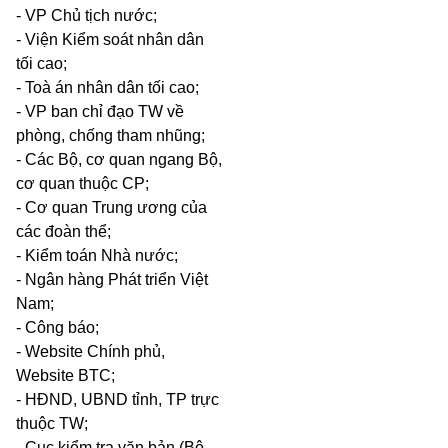
- VP Chủ tịch nước;
- Viện Kiểm soát nhân dân
tối cao;
- Toà án nhân dân tối cao;
- VP ban chỉ đạo TW về
phòng, chống tham nhũng;
- Các Bộ, cơ quan ngang Bộ,
cơ quan thuộc CP;
- Cơ quan Trung ương của
các đoàn thể;
- Kiểm toán Nhà nước;
- Ngân hàng Phát triển Việt
Nam;
- Công báo;
- Website Chính phủ,
Website BTC;
- HĐND, UBND tỉnh, TP trực
thuộc TW;
- Cục kiểm tra văn bản (Bộ