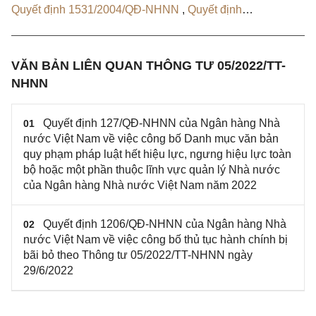
Quyết định 1531/2004/QĐ-NHNN
,
Quyết định
17/2007/QĐ-NHNN
,
Thông tư 16/2010/TT-NHNN
,
Thông
tư 13/2011/TT-NHNN
,
Thông tư 27/2014/TT-NHNN
,
Thông tư 34/2014/TT-NHNN
,
Thông tư 40/2014/TT-
VĂN BẢN LIÊN QUAN THÔNG TƯ 05/2022/TT-
NHNN
,
Thông tư 23/2016/TT-NHNN
,
Thông tư
NHNN
43/2018/TT-NHNN
Quyết định 127/QĐ-NHNN của Ngân hàng Nhà
01
nước Việt Nam về việc công bố Danh mục văn bản
quy phạm pháp luật hết hiệu lực, ngưng hiệu lực toàn
bộ hoặc một phần thuộc lĩnh vực quản lý Nhà nước
của Ngân hàng Nhà nước Việt Nam năm 2022
Quyết định 1206/QĐ-NHNN của Ngân hàng Nhà
02
nước Việt Nam về việc công bố thủ tục hành chính bị
bãi bỏ theo Thông tư 05/2022/TT-NHNN ngày
29/6/2022