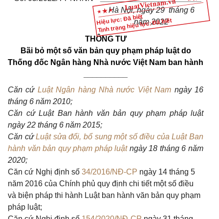
Hà Nội, ngày 29 tháng 6
Hiệu lực: Đã biết
Tình trạng hiệu lực: Đã biết
năm 2022
THÔNG TƯ
Bãi bỏ một số văn bản quy phạm pháp luật do
Thống đốc Ngân hàng Nhà nước Việt Nam ban hành
__________
Căn cứ
Luật Ngân hàng Nhà nước Việt Nam
ngày 16
tháng 6 năm 2010;
Căn cứ
Luật
Ban hành văn bản quy phạm pháp luật
ngày
22
tháng 6 năm 201
5;
Căn cứ
Luật sửa đổi, bổ sung một số điều của Luật Ban
hành văn bản quy phạm pháp luật
ngày 18 tháng 6 năm
2020;
Căn cứ Nghị định số
34/2016/NĐ-CP
ngày 14 tháng 5
năm 2016 của Chính phủ quy định chi tiết một số điều
và biện pháp thi hành Luật ban hành văn bản quy phạm
pháp luật;
Căn cứ Nghị định số
154/2020/NĐ-CP
ngày 31 tháng