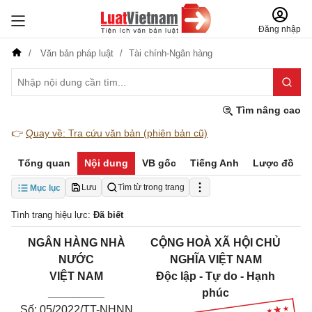
Đăng nhập
Văn bản pháp luật
Tài chính-Ngân hàng
Tìm nâng cao
👉
Quay về: Tra cứu văn bản (phiên bản cũ)
Tổng quan
Nội dung
VB gốc
Tiếng Anh
Lược đồ
Lưu
Tìm từ trong trang
Mục lục
Tình trạng hiệu lực:
Đã biết
NGÂN HÀNG NHÀ
CỘNG HOÀ XÃ HỘI CHỦ
NƯỚC
NGHĨA VIỆT NAM
VIỆT NAM
Độc lập - Tự do - Hạnh
_________
phúc
Số: 05/2022/TT-NHNN
_______________________