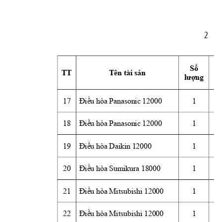
2
Số
TT
Tên tài 
sản
N
lượng
17
Điều
 hòa Panasonic 12000
1
18
Điều
 hòa Panasonic 12000
1
19
Điều
 hòa Daikin 12000
1
20
Điều
 hòa Sumikura 18000
1
21
Điều
 hòa Mitsubishi 12000
1
22
Điều
 hòa Mitsubishi 12000
1