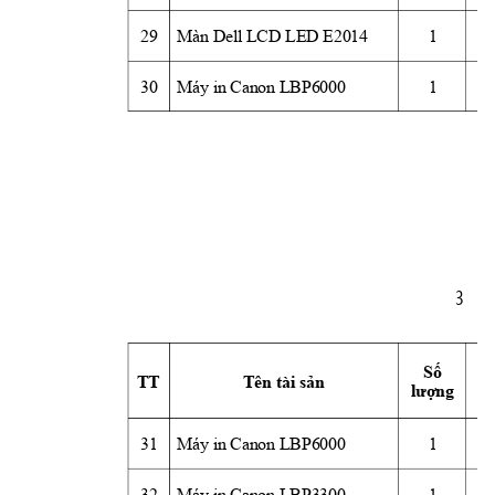
29
Màn Dell LCD LED E2014
1
30
Máy in Canon LBP6000
1
3
Số
TT
Tên tài 
sản
N
lượng
31
Máy in Canon LBP6000
1
32
Máy in Canon LBP3300
1