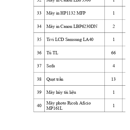
33
Máy in HP1132 MFP
1
34
Máy in Canon LBP6230DN
2
35
Tivi LCD Samsung LA40
1
36
Tủ
 TL
66
37
Sofa
4
38
Quạt
trần
13
39
Máy 
hủy
 tài 
liệu
1
Máy photo Ricoh Aficio 
40
1
MP161L