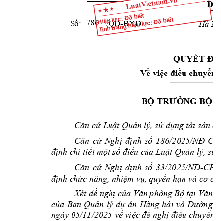
Độ
Hiệu lực: Đã biết
Tình trạng hiệu lực: Đã biết
Số:
/QĐ-B
XD
786
Hà 
Nộ
QUYẾT
ĐỊ
Về
việc
điều
chuyển
 
BỘ
TRƯỞNG
BỘ
 
Căn
cứ
Luật
Quản
 lý, 
sử
dụng
 tài 
sản
 c
Căn
cứ
Nghị
định
số
186/2025
/NĐ-CP
định
 chi 
tiết
một
số
điều
của
Luật
 Q
uản
 lý, 
sử
Căn
cứ
Nghị
định
số
33/2025/NĐ-CP
định
chức
năng,
nhiệm
vụ,
quyền
hạn
 và 
cơ
cấ
Xét 
đề
nghị
của
Văn
 phòng 
Bộ
tại
Văn
b
của
Ban 
Quản
lý 
dự
án 
Hàng 
hải
và 
Đường
t
ngày 05/11/2025 
về
việc
đề
nghị
điều
chuyển,