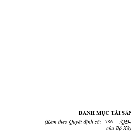
DANH 
MỤC
 TÀI 
SẢN
(Kèm theo 
Quyết
định
số:
/QĐ-B
786
của
Bộ
 Xây 
d