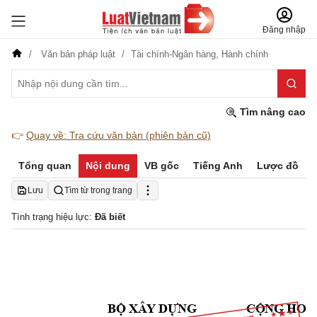
Đăng nhập
Văn bản pháp luật
Tài chính-Ngân hàng,
Hành chính
Tìm nâng cao
👉
Quay về: Tra cứu văn bản (phiên bản cũ)
Tổng quan
Nội dung
VB gốc
Tiếng Anh
Lược đồ
Lưu
Tìm từ trong trang
Tình trạng hiệu lực:
Đã biết
BỘ
 XÂY 
DỰNG
CỘNG
 HOÀ