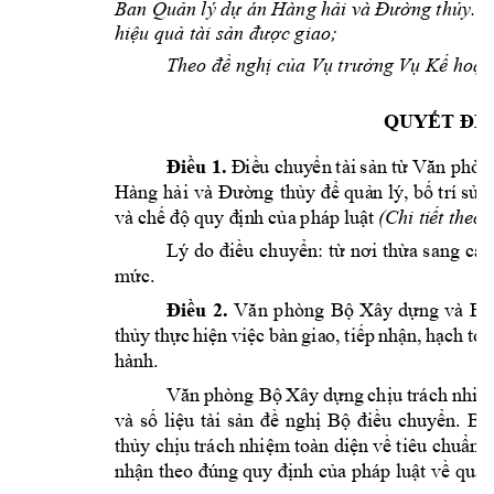
Ban 
Quản
lý 
dự
án Hàng 
hải
 và 
Đường
thủy
. 
Đ
hiệu
quả
 tài 
sản
được
 giao; 
Theo 
đề
nghị
của
Vụ
trưởng
Vụ
Kế
hoạc
QUYẾT
ĐỊ
Điều
1.
Đ
i
ề
u 
c
huy
ể
n 
tài
s
ả
n 
từ
Văn
phòn
Hàng 
hải
và 
Đường
thủy
để
 qu
ả
n lý, b
ố
 trí
s
ử
 
và
 c
h
ế
độ
quy
đ
ị
n
h 
c
ủ
a 
pháp
 lu
ậ
t
(
Chi
 ti
ế
t th
eo 
Lý do 
điều
chuyển:
từ
nơi
thừa
 sang 
các
mức.
Điều
2.
Văn
phòng 
B
ộ
Xây
d
ự
ng
và 
Ba
th
ủ
y 
t
h
ự
c
hi
ệ
n
vi
ệ
c 
b
àn
gia
o, 
ti
ế
p 
n
h
ậ
n
, 
h
ạ
c
h 
to
á
hàn
h. 
Văn
phòng 
B
ộ
Xây 
d
ự
ng 
chịu
trách 
nhiệ
và 
số
liệu
tài 
sản
đề
nghị
Bộ
điều
chuyển.
Ba
thủy
chịu
trách 
nhiệm
toàn 
diện
về
tiêu 
chuẩn,
nhận
 theo 
đúng
quy 
định
của
 pháp 
luật
về
quản