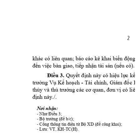
2
khác có liên quan; báo cáo kê khai 
biến
động
 t
đến
việc
 bàn giao, 
tiếp
nhận
 tài 
sản
(nếu
 có).
Điều
3. 
Quyết
định
này có 
hiệu
lực
kể
t
trưởng
Vụ
Kế
hoạch
- 
Tài 
chính, 
Giám 
đốc
Ba
thủy
 và 
thủ
trưởng
 các 
cơ
 quan, 
đơn
vị
 có 
liên
định
 này./.
Nơi
nhận:
- 
Như
Điều
 3;
- 
Bộ
trưởng
(để
 b/c);
- 
Cổng
 thông tin 
điện
tử
Bộ
 XD 
(để
 công khai);
- 
Lưu:
 VT, KH-TC(H).