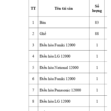
Số
TT
Tên tài 
sản
N
lượng
1
Bàn
83
2
Ghế
88
3
Điều
 hòa Funiki 12000
1
4
Điều
 hòa LG 12000
1
5
Điều
 hòa National 12000
1
6
Điều
 hòa Funiki 12000
1
7
Điều
 hòa Panasonic 12000
1
8
Điều
 hòa LG 12000
1