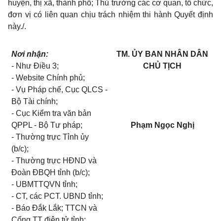
huyện, thị xã, thành phố; Thủ trưởng các cơ quan, tổ chức,
đơn vị có liên quan chịu trách nhiệm thi hành Quyết định
này./.
Nơi nhận:
TM. ỦY BAN NHÂN DÂN
- Như Điều 3;
CHỦ TỊCH
- Website Chính phủ;
- Vụ Pháp chế, Cục QLCS -
Bộ Tài chính;
- Cục Kiểm tra văn bản
QPPL - Bộ Tư pháp;
Phạm Ngọc Nghị
- Thường trực Tỉnh ủy
(b/c);
- Thường trực HĐND và
Đoàn ĐBQH tỉnh (b/c);
- UBMTTQVN tỉnh;
- CT, các PCT. UBND tỉnh;
- Báo Đắk Lắk; TTCN và
Cổng TT điện tử tỉnh;