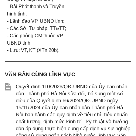
- Đài Phát thanh và Truyền
hình tỉnh;
- Lãnh đạo VP. UBND tỉnh;
- Các Sở: Tư pháp, TT&TT;
- Các phòng CM thuộc VP.
UBND tỉnh;
- Lưu: VT, KT (XTn 20b).
VĂN BẢN CÙNG LĨNH VỰC
Quyết định 110/2026/QĐ-UBND của Ủy ban nhân
dân Thành phố Hà Nội sửa đổi, bổ sung một số
điều của Quyết định 66/2024/QĐ-UBND ngày
15/11/2024 của Ủy ban nhân dân Thành phố Hà
Nội ban hành các quy định về tiêu chí, tiêu chuẩn
chất lượng, định mức kinh tế - kỹ thuật và hướng
dẫn áp dụng thực hiện cung cấp dịch vụ sự nghiệp
công sử dụng ngân sách Nhà nước lĩnh vực văn