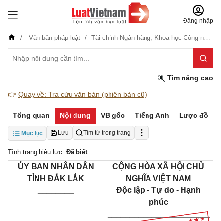
Đăng nhập
Văn bản pháp luật
Tài chính-Ngân hàng,
Khoa học-Công nghệ
Tìm nâng cao
👉
Quay về: Tra cứu văn bản (phiên bản cũ)
Tổng quan
Nội dung
VB gốc
Tiếng Anh
Lược đồ
Lưu
Tìm từ trong trang
Mục lục
Tình trạng hiệu lực:
Đã biết
ỦY BAN NHÂN DÂN
CỘNG HÒA XÃ HỘI CHỦ
TỈNH ĐẮK LẮK
NGHĨA VIỆT NAM
________
Độc lập - Tự do - Hạnh
phúc
_______________________