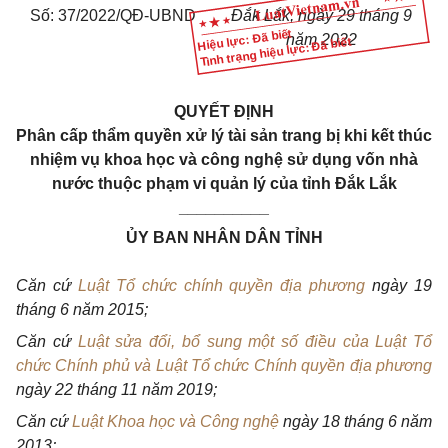
Số: 37/2022/QĐ-UBND
Đắk Lắk, ngày 29 tháng 9
Hiệu lực: Đã biết
năm 2022
Tình trạng hiệu lực: Đã biết
QUYẾT ĐỊNH
P
hân cấp thẩm quyền xử lý tài sản trang bị khi kết thúc
nhiệm vụ khoa học và công nghệ sử dụng vốn nhà
nước thuộc phạm vi quản lý của tỉnh Đắk Lắk
__________
ỦY BAN NHÂN DÂN TỈNH
Căn cứ
Luật Tổ chức chính quyền địa phương
ngày 19
tháng 6 năm 2015;
Căn cứ
Luật sửa đổi, bổ sung một số điều của Luật Tổ
chức Chính phủ và Luật Tổ chức Chính quyền địa phương
ngày 22 tháng 11 năm 2019;
Căn cứ
Luật Khoa học và Công nghệ
ngày 18 tháng 6 năm
2013;